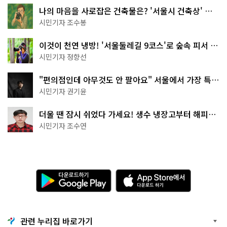
나의 마음을 사로잡은 건축물은? '서울시 건축상' 수
상작 공개!
시민기자 조수봉
이것이 천연 냉방! '서울둘레길 9코스'로 숲속 피서 떠
나볼까
시민기자 정향선
"편의점인데 아무것도 안 팔아요" 서울에서 가장 특별
한 편의점의 정체
시민기자 권기윤
더울 땐 잠시 쉬었다 가세요! 생수 냉장고부터 해피소
·무더위쉼터까지
시민기자 조수연
다
A
운
p
로
p
드
S
하
t
기
o
관련 누리집 바로가기
G
r