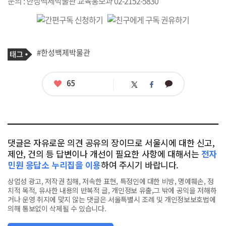
문의 : 한성백제박물관 교육홍보과 02-2152-5830
기
태
#한성백제박물관
사
그
관
련
태
좋
65
카
트
페
그
아
카
위
이
요
오
터
스
톡
북
댓글은 자유로운 의견 공유의 장이므로 서울시에 대한 신고,
제안, 건의 등 답변이나 개선이 필요한 사항에 대해서는
전자
민원 응답소 누리집을 이용
하여 주시기 바랍니다.
상업성 광고, 저작권 침해, 저속한 표현, 특정인에 대한 비방, 명예훼손, 정
치적 목적, 유사한 내용의 반복적 글, 개인정보 유출,그 밖에 공익을 저해하
거나 운영 취지에 맞지 않는 댓글은 서울특별시 조례 및 개인정보보호법에
의해 통보없이 삭제될 수 있습니다.