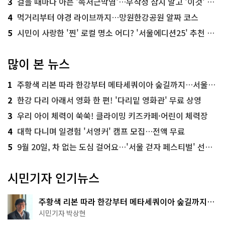
3
걸을 때마다 아픈 '족저근막염'…무작정 참지 말고 '이것' 해보세요!
4
먹거리부터 야경 라이브까지…망원한강공원 알짜 코스
5
시민이 사랑한 '찐' 로컬 명소 어디? '서울에디션25' 추천 코스
많이 본 뉴스
1
주황색 리본 따라 한강부터 메타세쿼이아 숲길까지…서울둘레길 15코스
2
한강 다리 아래서 영화 한 편! '다리밑 영화관' 무료 상영
3
우리 아이 체력이 쑥쑥! 클라이밍 키즈카페·어린이 체력장
4
대학 다니며 일경험 '서영커' 캠프 모집…전액 무료
5
9월 20일, 차 없는 도심 걸어요…'서울 걷자 페스티벌' 선착순 5천명
시민기자 인기뉴스
주황색 리본 따라 한강부터 메타세쿼이아 숲길까지…
서울둘레길 15코스
시민기자 박상현