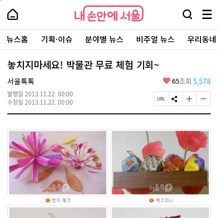
본
페
내
문
이
내
손
검
메
바
지
손
안
색
뉴
로
상
안
주
에
창
전
가
단
에
뉴스홈
기획·이슈
분야별 뉴스
비주얼 뉴스
우리동네
요
서
열
체
기
으
서
서
울
기
보
로
울
비
기
이
-
놓치지마세요! 박물관 무료 체험 기회~
스
동
서
바
울
좋
서울톡톡
65
조회
5,578
로
시
아
가
대
발행일
2013.11.22. 00:00
요
기
페
S
글
글
표
수정일
2013.11.22. 00:00
이
N
자
자
소
지
S
크
크
통
U
공
기
기
포
R
유
크
작
털
L
하
게
게
복
기
변
변
사
경
경
하
하
기
기