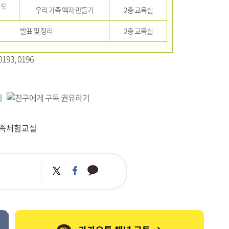
봉도
우리 가족 액자 만들기
2층 교육실
기
발표 및 정리
2층 교육실
93, 0196
가족체험교실
카
트
페
카
위
이
오
터
스
톡
북