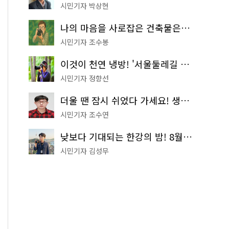
시민기자 박상현
나의 마음을 사로잡은 건축물은? '서울시 건축상' 수상작 공개!
시민기자 조수봉
이것이 천연 냉방! '서울둘레길 9코스'로 숲속 피서 떠나볼까
시민기자 정향선
더울 땐 잠시 쉬었다 가세요! 생수 냉장고부터 해피소·무더위쉼터까지
시민기자 조수연
낮보다 기대되는 한강의 밤! 8월 한정 무료 '한강 밤핑' 예약은?
시민기자 김성무