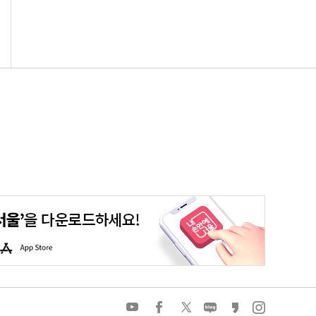
평생학습포털
청년포털
대기환경정보
에코마일리지
A
p
p
S
t
o
유
페
트
네
카
인
r