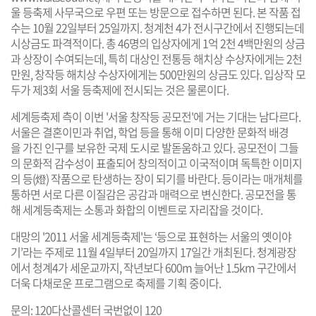
울 등축제 사무국으로 우편 또는 방문으로 접수하면 된다. 본 작품 접
수는 10월 22일부터 25일까지. 청계천 4가 전시구간에서 진행되는데
시상금도 파격적이다. 총 46명의 입상자에게 1억 2천 4백만원의 상금
과 상장이 수여되는데, 특히 대상인 전통등 해치상 수상자에게는 2천
만원, 창작등 해치상 수상자에게는 500만원의 상금도 있다. 입상작 모
두가 제3회 서울 등축제에 전시되는 것은 물론이다.
세계등축제 측이 이번 '서울 창작등 공모전'에 거는 기대는 남다르다.
서울은 결혼이민과 취업, 학업 등을 통해 이미 다양한 문화적 배경
을 가진 인구를 보유한 국제 도시로 발돋움하고 있다. 공모전이 그들
의 문화적 감수성이 표출되어 창의적이고 이국적이며 독특한 이미지
의 등(燈) 작품으로 탄생하는 장이 되기를 바란다. 등이라는 매개체를
통하면 서로 다른 이질감은 공감과 매력으로 변신한다. 공모전을 통
해 세계등축제는 소통과 화합의 이벤트로 자리잡을 것이다.
대망의 '2011 서울 세계등축제'는 ‘등으로 표현하는 서울의 옛이야
기’라는 주제로 11월 4일부터 20일까지 17일간 개최된다. 청계광장
에서 청계4가 세운교까지, 작년보다 600m 늘어난 1.5km 구간에서
더욱 다채로운 프로그램으로 축제를 기획 중이다.
문의: 120다산콜센터 국번없이 120