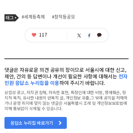
기
태
#세계등축제
#창작등공모
사
그
관
련
태
좋
117
카
트
페
그
아
카
위
이
요
오
터
스
톡
북
댓글은 자유로운 의견 공유의 장이므로 서울시에 대한 신고,
제안, 건의 등 답변이나 개선이 필요한 사항에 대해서는
전자
민원 응답소 누리집을 이용
하여 주시기 바랍니다.
상업성 광고, 저작권 침해, 저속한 표현, 특정인에 대한 비방, 명예훼손, 정
치적 목적, 유사한 내용의 반복적 글, 개인정보 유출,그 밖에 공익을 저해하
거나 운영 취지에 맞지 않는 댓글은 서울특별시 조례 및 개인정보보호법에
의해 통보없이 삭제될 수 있습니다.
응답소 누리집 바로가기