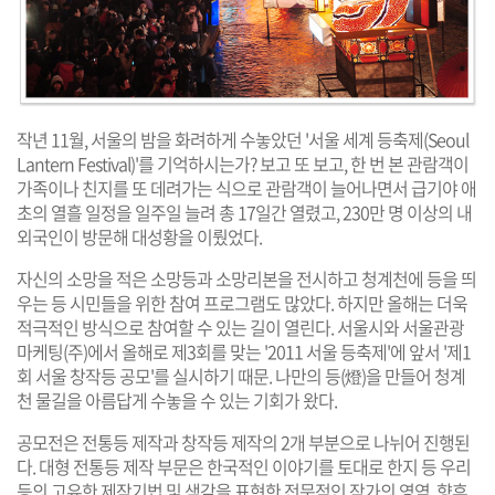
작년 11월, 서울의 밤을 화려하게 수놓았던 '서울 세계 등축제(Seoul
Lantern Festival)'를 기억하시는가? 보고 또 보고, 한 번 본 관람객이
가족이나 친지를 또 데려가는 식으로 관람객이 늘어나면서 급기야 애
초의 열흘 일정을 일주일 늘려 총 17일간 열렸고, 230만 명 이상의 내
외국인이 방문해 대성황을 이뤘었다.
자신의 소망을 적은 소망등과 소망리본을 전시하고 청계천에 등을 띄
우는 등 시민들을 위한 참여 프로그램도 많았다. 하지만 올해는 더욱
적극적인 방식으로 참여할 수 있는 길이 열린다. 서울시와 서울관광
마케팅(주)에서 올해로 제3회를 맞는 '2011 서울 등축제'에 앞서 '제1
회 서울 창작등 공모'를 실시하기 때문. 나만의 등(燈)을 만들어 청계
천 물길을 아름답게 수놓을 수 있는 기회가 왔다.
공모전은 전통등 제작과 창작등 제작의 2개 부분으로 나뉘어 진행된
다. 대형 전통등 제작 부문은 한국적인 이야기를 토대로 한지 등 우리
등의 고유한 제작기법 및 색감을 표현한 전문적인 작가의 영역. 향후