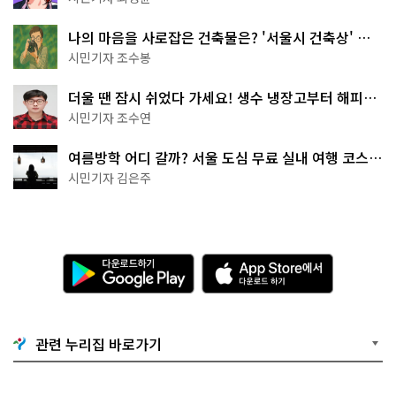
나의 마음을 사로잡은 건축물은? '서울시 건축상' 수
상작 공개!
시민기자 조수봉
더울 땐 잠시 쉬었다 가세요! 생수 냉장고부터 해피소
·무더위쉼터까지
시민기자 조수연
여름방학 어디 갈까? 서울 도심 무료 실내 여행 코스
추천
시민기자 김은주
다
A
운
p
로
p
드
S
하
t
기
o
관련 누리집 바로가기
G
r
o
e
o
에
g
서