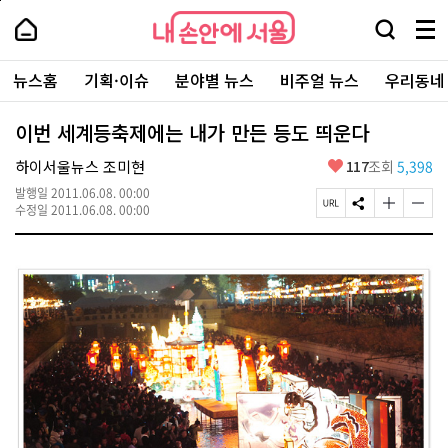
본
페
내
문
이
내
손
검
메
바
지
손
안
색
뉴
로
상
안
주
에
창
전
가
단
에
뉴스홈
기획·이슈
분야별 뉴스
비주얼 뉴스
우리동네
요
서
열
체
기
으
서
서
울
기
보
로
울
비
기
이
-
이번 세계등축제에는 내가 만든 등도 띄운다
스
동
서
바
울
좋
하이서울뉴스 조미현
117
조회
5,398
로
시
아
가
대
발행일
2011.06.08. 00:00
요
기
페
S
글
글
표
수정일
2011.06.08. 00:00
이
N
자
자
소
지
S
크
크
통
U
공
기
기
포
R
유
크
작
털
L
하
게
게
복
기
변
변
사
경
경
하
하
기
기