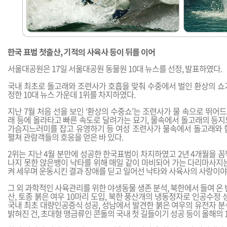
한국 표범 첫출산, 기적의 사육사 등이 뒤를 이어
서울대공원은 17일 서울대공원 동물원 10대 뉴스를 선정, 발표하였다.
국내 최초로 돌고래와 조련사가 호흡을 맞춰 수중에서 벌인 환상의 쇼
정한 10대 뉴스 가운데 1위를 차지하였다.
지난 7월 처음 선을 보인 ‘환상의 수중쇼’는 조련사가 물 속으로 뛰
래 등에 올라타고 빠른 속도로 달려가는 묘기, 물속에서 돌고래의 등지
가슴지느러미를 잡고 유영하기 등 여성 조련사가 물속에서 돌고래와 
펼쳐 관람객들의 호응을 얻은 바 있다.
2위는 지난 4월 분만에 성공한 한국표범이 차지하였고 2년 4개월을 
나지 못한 앉은뱅이 낙타를 위해 매일 같이 마비되어 가는 다리마사지는
켜 세우며 운동시킨 결과 장애를 딛고 일어선 낙타와 사육사의 사랑이야
그 외 과학적인 사육관리를 위한 야생동물 생존 분석, 북한에서 들여 온 
산, 토종 붉은 여우 10마리 도입, 북한 풍산개의 냉동정자로 인공수정 성
국내 최초 대량인공증식 성공, 성남에서 발견한 붉은 여우의 유전자 분
밝혀진 건, 초대형 맹금류인 콘돌의 국내 첫 길들이기 성공 등이 올해의 