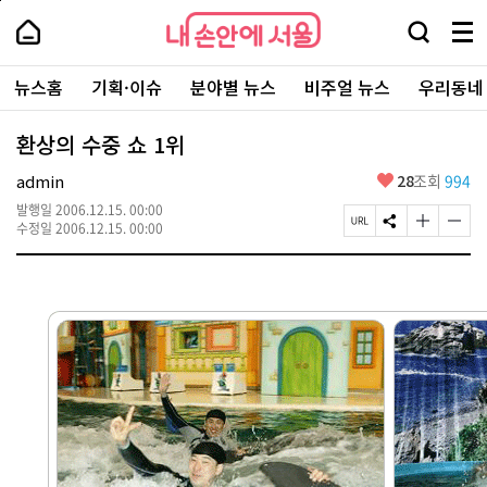
본
페
내
문
이
내
손
검
메
바
지
손
안
색
뉴
로
상
안
주
에
창
전
가
단
에
뉴스홈
기획·이슈
분야별 뉴스
비주얼 뉴스
우리동네
요
서
열
체
기
으
서
서
울
기
보
로
울
비
기
이
-
환상의 수중 쇼 1위
스
동
서
바
울
좋
admin
28
조회
994
로
시
아
가
대
발행일
2006.12.15. 00:00
요
기
페
S
글
글
표
수정일
2006.12.15. 00:00
이
N
자
자
소
지
S
크
크
통
U
공
기
기
포
R
유
크
작
털
L
하
게
게
복
기
변
변
사
경
경
하
하
기
기