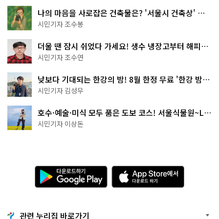
나의 마음을 사로잡은 건축물은? '서울시 건축상' 수
상작 공개!
시민기자 조수봉
더울 땐 잠시 쉬었다 가세요! 생수 냉장고부터 해피소
·무더위쉼터까지
시민기자 조수연
낮보다 기대되는 한강의 밤! 8월 한정 무료 '한강 밤
핑' 예약은?
시민기자 김성무
호수·예술·미식 모두 품은 도보 코스! 서울식물원~LG
아트센터~마곡테라스거리
시민기자 이상돈
다
A
운
p
로
p
드
S
하
t
기
o
관련 누리집 바로가기
G
r