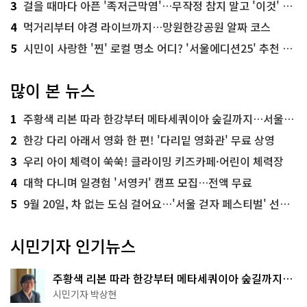
3
걸을 때마다 아픈 '족저근막염'…무작정 참지 말고 '이것' 해보세요!
4
먹거리부터 야경 라이브까지…망원한강공원 알짜 코스
5
시민이 사랑한 '찐' 로컬 명소 어디? '서울에디션25' 추천 코스
많이 본 뉴스
1
주황색 리본 따라 한강부터 메타세쿼이아 숲길까지…서울둘레길 15코스
2
한강 다리 아래서 영화 한 편! '다리밑 영화관' 무료 상영
3
우리 아이 체력이 쑥쑥! 클라이밍 키즈카페·어린이 체력장
4
대학 다니며 일경험 '서영커' 캠프 모집…전액 무료
5
9월 20일, 차 없는 도심 걸어요…'서울 걷자 페스티벌' 선착순 5천명
시민기자 인기뉴스
주황색 리본 따라 한강부터 메타세쿼이아 숲길까지…
서울둘레길 15코스
시민기자 박상현