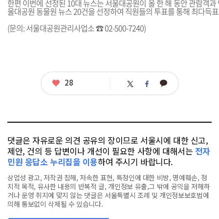
한편 이번에 선정된 10대 뉴스는 서울대공원이 올 한 해 동안 관람객과
울대공원 동물원 뉴스 20건을 선정하여 직원들의 투표를 통해 최다득표
(문의: 서울대공원관리사업소 ☎ 02-500-7240)
좋
28
카
트
페
아
카
위
이
요
오
터
스
톡
북
댓글은 자유로운 의견 공유의 장이므로 서울시에 대한 신고,
제안, 건의 등 답변이나 개선이 필요한 사항에 대해서는
전자
민원 응답소 누리집을 이용
하여 주시기 바랍니다.
상업성 광고, 저작권 침해, 저속한 표현, 특정인에 대한 비방, 명예훼손, 정
치적 목적, 유사한 내용의 반복적 글, 개인정보 유출,그 밖에 공익을 저해하
거나 운영 취지에 맞지 않는 댓글은 서울특별시 조례 및 개인정보보호법에
의해 통보없이 삭제될 수 있습니다.