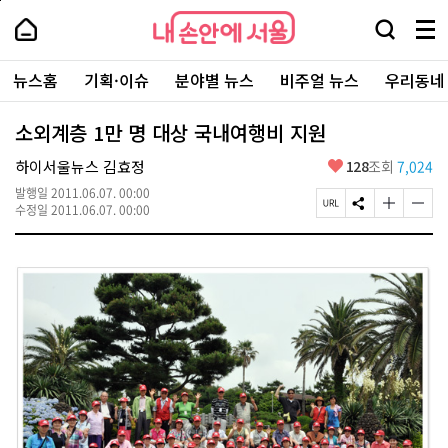
본
페
내
문
이
내
손
검
메
바
지
손
안
색
뉴
로
상
안
주
에
창
전
가
단
에
뉴스홈
기획·이슈
분야별 뉴스
비주얼 뉴스
우리동네
요
서
열
체
기
으
서
서
울
기
보
로
울
비
기
이
-
소외계층 1만 명 대상 국내여행비 지원
스
동
서
바
울
좋
하이서울뉴스 김효정
128
조회
7,024
로
시
아
가
대
발행일
2011.06.07. 00:00
요
기
페
S
글
글
표
수정일
2011.06.07. 00:00
이
N
자
자
소
지
S
크
크
통
U
공
기
기
포
R
유
크
작
털
L
하
게
게
복
기
변
변
사
경
경
하
하
기
기