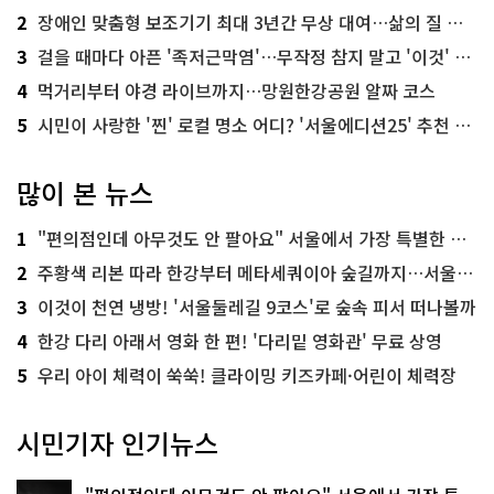
2
장애인 맞춤형 보조기기 최대 3년간 무상 대여…삶의 질 높인다
3
걸을 때마다 아픈 '족저근막염'…무작정 참지 말고 '이것' 해보세요!
4
먹거리부터 야경 라이브까지…망원한강공원 알짜 코스
5
시민이 사랑한 '찐' 로컬 명소 어디? '서울에디션25' 추천 코스
많이 본 뉴스
1
"편의점인데 아무것도 안 팔아요" 서울에서 가장 특별한 편의점의 정체
2
주황색 리본 따라 한강부터 메타세쿼이아 숲길까지…서울둘레길 15코스
3
이것이 천연 냉방! '서울둘레길 9코스'로 숲속 피서 떠나볼까
4
한강 다리 아래서 영화 한 편! '다리밑 영화관' 무료 상영
5
우리 아이 체력이 쑥쑥! 클라이밍 키즈카페·어린이 체력장
시민기자 인기뉴스