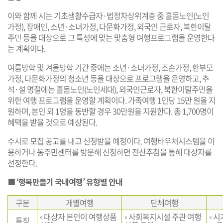
이와 함께 시는 기초생활수급자·법정차상위계층 중 홀몸노인(노인
가정), 장애인, 소년·소녀가정, 다문화가정, 외국인 근로자, 북한이탈
주민 등을 대상으로 그 특성에 맞는 맞춤형 여행프로그램을 운영한다
는 계획이다.
여름방학 및 겨울방학 기간 중에는 소년·소녀가정, 조손가정, 한부모
가정, 다문화가정의 청소년 등을 대상으로 프로그램을 운영하고, 추
석·설 명절에는 홀몸노인(노인세대), 외국인근로자, 북한이탈주민을
위한 여행 프로그램을 운영할 계획이다. 가족여행 1인당 15만 원을 지
원하며, 본인 외 1명을 동반할 경우 30만원을 지원한다. 총 1,700명이
혜택을 받을 것으로 예상된다.
수시로 모집 공고를 내고 신청받을 예정이다. 여행바우처시스템을 이
용하거나 동주민센터를 방문해 신청하면 전산추첨을 통해 대상자를
선정한다.
■ ‘행복만들기 국내여행’ 유형별 안내
구분
개별여행
단체여행
◦ 대상자 본인이 여행상품
◦ 사회복지시설 주관 여행
◦ 
특징