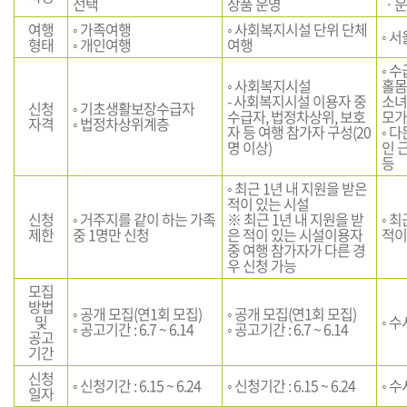
선택
상품 운영
ㆍ운
여행
◦ 가족여행
◦ 사회복지시설 단위 단체
◦ 
형태
◦ 개인여행
여행
◦ 
◦ 사회복지시설
홀몸
- 사회복지시설 이용자 중
소녀
신청
◦ 기초생활보장수급자
수급자, 법정차상위, 보호
모가
자격
◦ 법정차상위계층
자 등 여행 참가자 구성(20
◦ 
명 이상)
인 
등
◦ 최근 1년 내 지원을 받은
적이 있는 시설
신청
◦ 거주지를 같이 하는 가족
※ 최근 1년 내 지원을 받
◦ 
제한
중 1명만 신청
은 적이 있는 시설이용자
적이
중 여행 참가자가 다른 경
우 신청 가능
모집
방법
◦ 공개 모집(연1회 모집)
◦ 공개 모집(연1회 모집)
및
◦ 
◦ 공고기간 : 6.7 ~ 6.14
◦ 공고기간 : 6.7 ~ 6.14
공고
기간
신청
◦ 신청기간 : 6.15 ~ 6.24
◦ 신청기간 : 6.15 ~ 6.24
◦ 수
일자