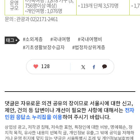
◦가족여행 : 1,878 가구 (3,
운영
756명이상 예상)
◦ 119개 단체 3,570명
◦ 1
규모
◦개인여행 : 1,076명
문의 : 관광과 02)2171-2461
기
태
#소외계층
#국내여행
#국내여행비
사
그
관
#기초생활보장수급자
#법정차상위계층
련
태
그
좋
128
카
트
페
아
카
위
이
요
오
터
스
톡
북
댓글은 자유로운 의견 공유의 장이므로 서울시에 대한 신고,
제안, 건의 등 답변이나 개선이 필요한 사항에 대해서는
전자
민원 응답소 누리집을 이용
하여 주시기 바랍니다.
상업성 광고, 저작권 침해, 저속한 표현, 특정인에 대한 비방, 명예훼손, 정
치적 목적, 유사한 내용의 반복적 글, 개인정보 유출,그 밖에 공익을 저해하
거나 운영 취지에 맞지 않는 댓글은 서울특별시 조례 및 개인정보보호법에