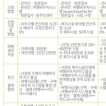
◦ 온라인ㆍ방문접수
◦ 온라인ㆍ방문접수
◦ 
신청
- 온라인 : 여행바우처시스
- 온라인 : 여행바우처시스
- 
방법
템
템 (
www.tvoucher.kr
)
템
- 방문접수 : 동주민센터
- 방문접수 : 시청, 구청
- 
선정
◦ 자치구별 전산추첨 : 6.29
◦ 복지시설 분야별 전산추
◦ 
기준
※ 예비자 : 모집인원의 5
첨 : 6.29
※ 
및
0%
※ 예비시설 : 50개 시설
0%
방법
◦ 1
◦ 1인당 15만원기준 200 ~
◦ 가
여행
◦ 가족여행 : 20만원
450만원 지원
※ 
경비
◦ 개인여행 : 1인당 15만원
※ 최대 450만원 초과분
원 
지원
은 복지시설 등 부담
※ 
원 (
◦ 선정된 복지시설단체에
여행바우처(카드) 발급
◦ 선정된 수혜자 여행바우
◦ 여행바우처 시스템을 통
정산
처 카드 발급
한여행상품 견적 요청 공
◦ 
ㆍ
◦ 여행사(상품) 선택ㆍ구매
지
ㆍ결
결제
◦ 바우처 시스템을 통한 정
◦ 여행사(상품) 선택ㆍ구매
스템
형태
산ㆍ결제 (여행사↔카드
◦ 여행바우처 시스템을 통
사↔서울시)
한 정산ㆍ결제 (여행사↔
카드사↔지자체)