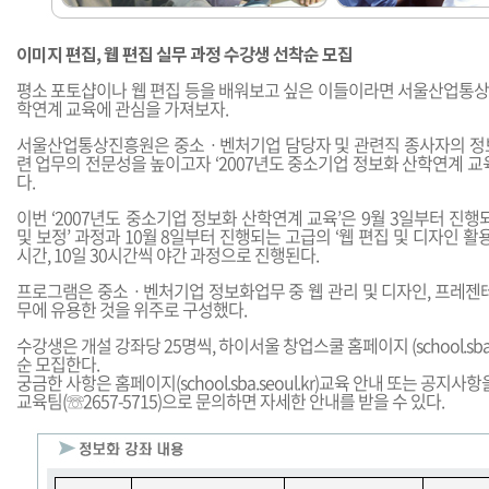
이미지 편집, 웹 편집 실무 과정 수강생 선착순 모집
평소 포토샵이나 웹 편집 등을 배워보고 싶은 이들이라면 서울산업통
학연계 교육에 관심을 가져보자.
서울산업통상진흥원은 중소ㆍ벤처기업 담당자 및 관련직 종사자의 정
련 업무의 전문성을 높이고자 ‘2007년도 중소기업 정보화 산학연계 교
다.
이번 ‘2007년도 중소기업 정보화 산학연계 교육’은 9월 3일부터 진행
및 보정’ 과정과 10월 8일부터 진행되는 고급의 ‘웹 편집 및 디자인 활용’
시간, 10일 30시간씩 야간 과정으로 진행된다.
프로그램은 중소ㆍ벤처기업 정보화업무 중 웹 관리 및 디자인, 프레젠테
무에 유용한 것을 위주로 구성했다.
수강생은 개설 강좌당 25명씩, 하이서울 창업스쿨 홈페이지 (
school.sba
순 모집한다.
궁금한 사항은 홈페이지(
school.sba.seoul.kr
)교육 안내 또는 공지사항을
교육팀(☏2657-5715)으로 문의하면 자세한 안내를 받을 수 있다.