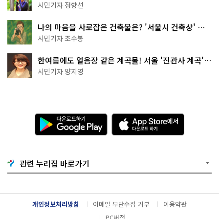
나볼까
시민기자 정향선
나의 마음을 사로잡은 건축물은? '서울시 건축상' 수
상작 공개!
시민기자 조수봉
한여름에도 얼음장 같은 계곡물! 서울 '진관사 계곡'이
천국이네~
시민기자 양지영
다
A
운
p
로
p
드
S
하
t
기
o
관련 누리집 바로가기
G
r
o
e
o
에
g
서
l
다
개인정보처리방침
이메일 무단수집 거부
이용약관
e
운
P
로
PC버전