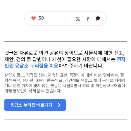
좋
50
카
트
페
아
카
위
이
요
오
터
스
톡
북
댓글은 자유로운 의견 공유의 장이므로 서울시에 대한 신고,
제안, 건의 등 답변이나 개선이 필요한 사항에 대해서는
전자
민원 응답소 누리집을 이용
하여 주시기 바랍니다.
상업성 광고, 저작권 침해, 저속한 표현, 특정인에 대한 비방, 명예훼손, 정
치적 목적, 유사한 내용의 반복적 글, 개인정보 유출,그 밖에 공익을 저해하
거나 운영 취지에 맞지 않는 댓글은 서울특별시 조례 및 개인정보보호법에
의해 통보없이 삭제될 수 있습니다.
응답소 누리집 바로가기