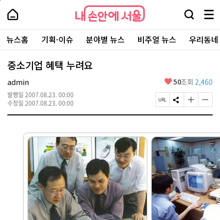
본
페
내
문
이
내
손
검
메
바
지
손
안
색
뉴
로
상
안
주
에
창
전
가
단
에
뉴스홈
기획·이슈
분야별 뉴스
비주얼 뉴스
우리동네
요
서
열
체
기
으
서
서
울
기
보
로
울
비
기
이
-
중소기업 혜택 누려요
스
동
서
바
울
좋
admin
50
조회
2,460
로
시
아
가
대
발행일
2007.08.23. 00:00
요
기
페
S
글
글
표
수정일
2007.08.23. 00:00
이
N
자
자
소
지
S
크
크
통
U
공
기
기
포
R
유
크
작
털
L
하
게
게
복
기
변
변
사
경
경
하
하
기
기