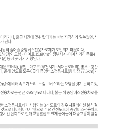
기다리거나, 출근 시간에 맞춰 탔다가는 매번 지각하기 일쑤였던, 시
가 된다.
 속 시원히 뚫어줄 중앙버스전용차로제가 도입되기 때문이다.
 남단)와 도봉 · 미아로 15.8Km(의정부시계~미아사거리 종로4
후문) 등 세 곳에서 시행된다.
대문로터리), 경인 · 마포로 (부천시계~서대문로터리), 망우 · 왕산
 올해 안으로 모두 6곳의 중앙버스전용차로(총 연장 77.6km)가
2Km/h에 비해 속도가 느려 ‘느림보 버스’라는 오명을 벗지 못하고 있
버스전용차로는 평균 35Km/h로 나타나, 붉은 색 중앙버스전용차로를
버스전용차로제가 시행되는 3개 도로의 경우 시뮬레이션 분석 결
는 것으로 나타났다"며 "앞으로 주요 간선도로에 중앙버스전용차로
 통행시간 단축으로 인해 교통혼잡도 크게 줄어들어 대중교통이 활성