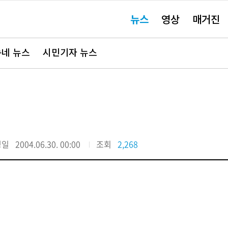
주
뉴스
영상
매거진
요
서
비
스
바
네 뉴스
시민기자 뉴스
로
가
기"
정일
2004.06.30. 00:00
조회
2,268