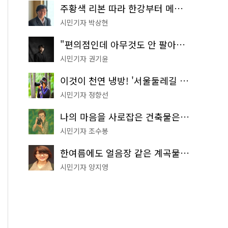
주황색 리본 따라 한강부터 메타세쿼이아 숲길까지…서울둘레길 15코스
시민기자 박상현
"편의점인데 아무것도 안 팔아요" 서울에서 가장 특별한 편의점의 정체
시민기자 권기윤
이것이 천연 냉방! '서울둘레길 9코스'로 숲속 피서 떠나볼까
시민기자 정향선
나의 마음을 사로잡은 건축물은? '서울시 건축상' 수상작 공개!
시민기자 조수봉
한여름에도 얼음장 같은 계곡물! 서울 '진관사 계곡'이 천국이네~
시민기자 양지영