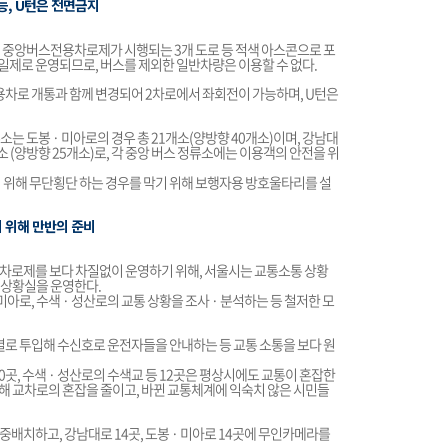
능, U턴은 전면금지
 중앙버스전용차로제가 시행되는 3개 도로 등 적색 아스콘으로 포
제로 운영되므로, 버스를 제외한 일반차량은 이용할 수 없다.
로 개통과 함께 변경되어 2차로에서 좌회전이 가능하며, U턴은
는 도봉 · 미아로의 경우 총 21개소(양방향 40개소)이며, 강남대
3개소 (양방향 25개소)로, 각 중앙 버스 정류소에는 이용객의 안전을 위
기 위해 무단횡단 하는 경우를 막기 위해 보행자용 방호울타리를 설
의 위해 만반의 준비
차로제를 보다 차질없이 운영하기 위해, 서울시는 교통소통 상황
 상황실을 운영한다.
로, 수색 · 성산로의 교통 상황을 조사 · 분석하는 등 철저한 모
 투입해 수신호로 운전자들을 안내하는 등 교통 소통을 보다 원
30곳, 수색 · 성산로의 수색교 등 12곳은 평상시에도 교통이 혼잡한
 교차로의 혼잡을 줄이고, 바뀐 교통체계에 익숙치 않은 시민들
배치하고, 강남대로 14곳, 도봉 · 미아로 14곳에 무인카메라를