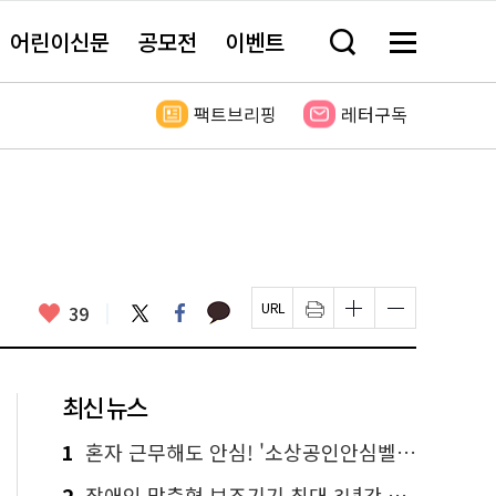
어린이신문
공모전
이벤트
검
메
색
뉴
창
전
열
체
팩트브리핑
레터구독
기
보
기
카
좋
트
페
39
페
인
글
글
카
위
이
아
이
쇄
자
자
오
터
스
요
지
하
크
크
톡
북
U
기
기
기
R
새
크
작
L
창
게
게
최신 뉴스
복
열
변
변
사
림
경
경
하
하
1
혼자 근무해도 안심! '소상공인안심벨' 신청하세요
기
기
2
장애인 맞춤형 보조기기 최대 3년간 무상 대여…삶의 질 높인다