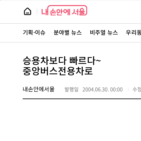
본
페
문
이
뉴
바
지
스
로
상
룸
가
단
뉴
기
으
스
로
기획·이슈
분야별 뉴스
비주얼 뉴스
우리동
주
이
요
동
서
비
스
승용차보다 빠르다~
바
로
중앙버스전용차로
가
기
내손안에서울
발행일
2004.06.30. 00:00
수