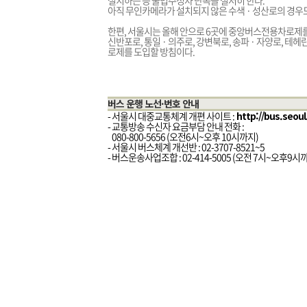
설치하는 등 불법주정차 단속을 철저히 한다.
아직 무인카메라가 설치되지 않은 수색 · 성산로의 경우도
한편, 서울시는 올해 안으로 6곳에 중앙버스전용차로제를 시
신반포로, 통일 · 의주로, 강변북로, 송파 · 자양로, 
로제를 도입할 방침이다.
버스 운행 노선·번호 안내
- 서울시 대중교통체계 개편 사이트 :
http://bus.seoul
- 교통방송 수신자 요금부담 안내 전화 :
-
080-800-5656 (오전6시~오후 10시까지)
- 서울시 버스체계 개선반 : 02-3707-8521~5
- 버스운송사업조합 : 02-414-5005 (오전 7시~오후9시