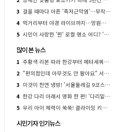
3
걸을 때마다 아픈 '족저근막염'…무작정 참지 말고 '이것' 해보세요!
4
먹거리부터 야경 라이브까지…망원한강공원 알짜 코스
5
시민이 사랑한 '찐' 로컬 명소 어디? '서울에디션25' 추천 코스
많이 본 뉴스
1
주황색 리본 따라 한강부터 메타세쿼이아 숲길까지…서울둘레길 15코스
2
"편의점인데 아무것도 안 팔아요" 서울에서 가장 특별한 편의점의 정체
3
이것이 천연 냉방! '서울둘레길 9코스'로 숲속 피서 떠나볼까
4
한강 다리 아래서 영화 한 편! '다리밑 영화관' 무료 상영
5
우리 아이 체력이 쑥쑥! 클라이밍 키즈카페·어린이 체력장
시민기자 인기뉴스