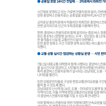
●
공휴일 포함 24시간 전일제 … 2차로에서 좌회전 가
시간제로 운영되고 있는 가로변 전용차로와 달리, 이번에
장된 중앙버스전용차로는 공휴일을 포함하여 24시간 전일
교차로상 중앙차로에서 허용되던 좌회전은 중앙버스전용차
전면 금지되므로 인근의 우회경로를 이용해야 한다.
한편, 중앙버스전용차로와 함께 설치되는 중앙 버스 정류소
로는 총 8개소 (양방향 16개소), 수색 · 성산로는 총 1
한 충격흡수시설 등 교통안전시설이 마련됐다.
또한 중앙 정류소 구간 가로변 양측 보도에는 버스를 타
치했다.
●
교통 상황 실시간 점검하는 상황실 운영 … 시민 편
7월 1일 대중교통 대혁명과 함께 시행되는 중앙버스전용
을 실시간으로 점검하고, 시민들의 문의사항을 안내하는
특히 중앙버스전용차로제가 실시되는 강남대로, 도봉 · 미아
니터링을 펼친다.
또한 모범운전자들로 구성된 현장교통관리요원을 구간별로
활히 할 수 있도록 했다.
강남대로의 신사역 등 14곳, 도봉 · 미아로의 도봉역 등 
지역이므로, 이들 지역에 현장교통관리요원을 집중 배치해
이 중앙버스전용차로제를 지킬 수 있도록 안내한다.
이와 함께 버스전용차로 위반 차량에 대한 단속요원을 집중