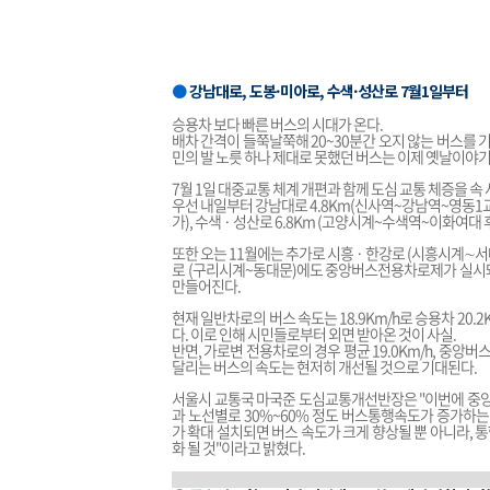
●
강남대로, 도봉·미아로, 수색·성산로 7월1일부터
승용차 보다 빠른 버스의 시대가 온다.
배차 간격이 들쭉날쭉해 20~30분간 오지 않는 버스를 
민의 발 노릇 하나 제대로 못했던 버스는 이제 옛날이야기
7월 1일 대중교통 체계 개편과 함께 도심 교통 체증을
우선 내일부터 강남대로 4.8Km(신사역~강남역~영동1교
가), 수색 · 성산로 6.8Km (고양시계~수색역~이화여대 
또한 오는 11월에는 추가로 시흥 · 한강로 (시흥시계∼서
로 (구리시계~동대문)에도 중앙버스전용차로제가 실시돼,
만들어진다.
현재 일반차로의 버스 속도는 18.9Km/h로 승용차 20.
다. 이로 인해 시민들로부터 외면 받아온 것이 사실.
반면, 가로변 전용차로의 경우 평균 19.0Km/h, 중앙
달리는 버스의 속도는 현저히 개선될 것으로 기대된다.
서울시 교통국 마국준 도심교통개선반장은 "이번에 중앙
과 노선별로 30%~60% 정도 버스통행속도가 증가하
가 확대 설치되면 버스 속도가 크게 향상될 뿐 아니라,
화 될 것"이라고 밝혔다.