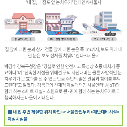
'내 집, 내 점포 앞 눈치우기' 캠페인 ©서울시
집 앞에 내린 눈과 상가 건물 앞에 내린 눈은 폭 1m까지, 보도 위에 내
린 눈은 보도 전체를 치워야 한다 ©서울시
박겸수 강북구청장은 “강설로 인한 안전사고 특성상 초동 대처가 중
요하다”며 “신속한 제설을 위해선 구의 사전대비는 물론 자발적인 눈
치우기가 큰 효과를 낼 수 있는 만큼 주민의 많은 관심과 참여를 부탁
드린다”고 말했다. 강북구의 선제적 제설대책인 사물인터넷(IoT)와
함께 하는 스마트 제설시스템으로 관·민이 함께 하는 눈치우기로 더
행복해지는 마을이 기대된다.
■ 내 집 주변 제설함 위치 확인 ☞ 서울안전누리>재난대비시설>
제설시설물