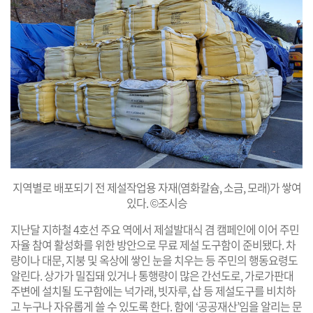
지역별로 배포되기 전 제설작업용 자재(염화칼슘, 소금, 모래)가 쌓여
있다. ©조시승
지난달 지하철 4호선 주요 역에서 제설발대식 겸 캠페인에 이어 주민
자율 참여 활성화를 위한 방안으로 무료 제설 도구함이 준비됐다. 차
량이나 대문, 지붕 및 옥상에 쌓인 눈을 치우는 등 주민의 행동요령도
알린다. 상가가 밀집돼 있거나 통행량이 많은 간선도로, 가로가판대
주변에 설치될 도구함에는 넉가래, 빗자루, 삽 등 제설도구를 비치하
고 누구나 자유롭게 쓸 수 있도록 한다. 함에 ‘공공재산’임을 알리는 문