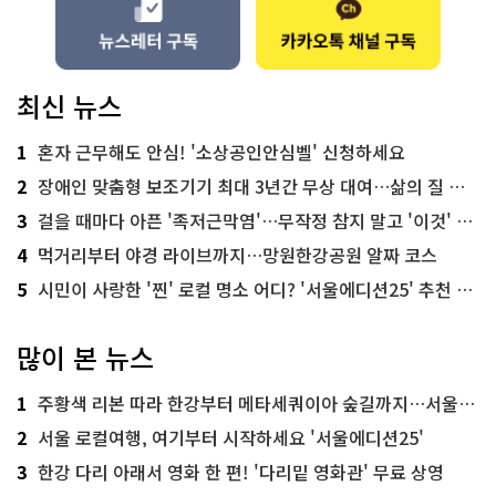
최신 뉴스
1
혼자 근무해도 안심! '소상공인안심벨' 신청하세요
2
장애인 맞춤형 보조기기 최대 3년간 무상 대여…삶의 질 높인다
3
걸을 때마다 아픈 '족저근막염'…무작정 참지 말고 '이것' 해보세요!
4
먹거리부터 야경 라이브까지…망원한강공원 알짜 코스
5
시민이 사랑한 '찐' 로컬 명소 어디? '서울에디션25' 추천 코스
많이 본 뉴스
1
주황색 리본 따라 한강부터 메타세쿼이아 숲길까지…서울둘레길 15코스
2
서울 로컬여행, 여기부터 시작하세요 '서울에디션25'
3
한강 다리 아래서 영화 한 편! '다리밑 영화관' 무료 상영