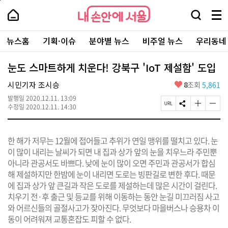
본
페
내
문
이
내
손
검
메
바
지
손
안
색
뉴
로
상
안
주
에
창
전
가
단
에
뉴스홈
기획·이슈
분야별 뉴스
비주얼 뉴스
우리동네
요
서
열
체
기
으
서
서
울
기
보
로
울
비
기
이
-
눈도 스마트하게 치운다! 강북구 'IoT 제설함' 도입
스
동
서
바
울
좋
시민기자 조시승
8
조회
5,861
로
시
아
가
대
발행일
2020.12.11. 13:09
요
기
페
S
글
글
표
수정일
2020.12.11. 14:30
이
N
자
자
소
지
S
크
크
통
U
공
기
기
포
한 해가 저무는 12월에 접어들고 추위가 연일 맹위를 떨치고 있다. 눈
R
유
크
작
털
L
하
게
게
이 많이 내리는 날씨가 되면 내 집과 상가 앞의 눈을 치우느라 주민뿐
복
기
변
변
아니라 관공서도 바쁘다. 낮에 눈이 많이 오면 주민과 관공서가 합심
사
경
경
해 제설하지만 한밤에 눈이 내리면 도로는 빙판길로 변한 후다. 때문
하
하
기
기
에 집과 상가 앞 큰길과 작은 도로를 제설하는데 많은 시간이 걸린다.
치우기 전·후 출근 및 등교를 위해 이동하는 동안 눈길 미끄러짐 사고
와 어르신들의 골절사고가 잦아진다. 무엇보다 마을버스나 승용차 이
동이 어려워져 교통혼잡도 피할 수 없다.