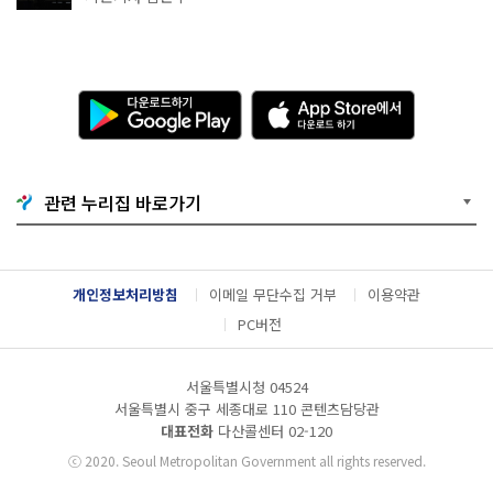
다
A
운
p
로
p
드
S
하
t
기
o
관련 누리집 바로가기
G
r
o
e
o
에
g
서
l
다
개인정보처리방침
이메일 무단수집 거부
이용약관
e
운
P
로
PC버전
l
드
a
하
y
기
서울특별시청 04524
서울특별시 중구 세종대로 110 콘텐츠담당관
대표전화
다산콜센터
02-120
ⓒ
2020. Seoul Metropolitan Government all rights reserved.