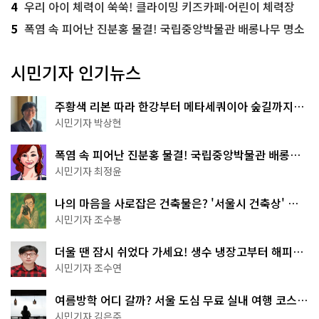
4
우리 아이 체력이 쑥쑥! 클라이밍 키즈카페·어린이 체력장
5
폭염 속 피어난 진분홍 물결! 국립중앙박물관 배롱나무 명소
시민기자 인기뉴스
주황색 리본 따라 한강부터 메타세쿼이아 숲길까지…
서울둘레길 15코스
시민기자 박상현
폭염 속 피어난 진분홍 물결! 국립중앙박물관 배롱나
무 명소
시민기자 최정윤
나의 마음을 사로잡은 건축물은? '서울시 건축상' 수
상작 공개!
시민기자 조수봉
더울 땐 잠시 쉬었다 가세요! 생수 냉장고부터 해피소
·무더위쉼터까지
시민기자 조수연
여름방학 어디 갈까? 서울 도심 무료 실내 여행 코스
추천
시민기자 김은주