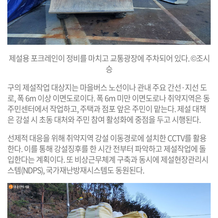
제설용 포크레인이 정비를 마치고 교통광장에 주차되어 있다. ©조시
승
구의 제설작업 대상지는 마을버스 노선이나 관내 주요 간선·지선 도
로, 폭 6m 이상 이면도로이다. 폭 6m 미만 이면도로나 취약지역은 동
주민센터에서 작업하고, 주택과 점포 앞은 주민이 맡는다. 제설 대책
은 강설 시 초동 대처와 주민 참여 활성화에 중점을 두고 시행된다.
선제적 대응을 위해 취약지역 강설 이동경로에 설치한 CCTV를 활용
한다. 이를 통해 강설징후를 한 시간 전부터 파악하고 제설작업에 돌
입한다는 계획이다. 또 비상근무체계 구축과 동시에 제설현장관리시
스템(NDPS), 국가재난방재시스템도 동원된다.