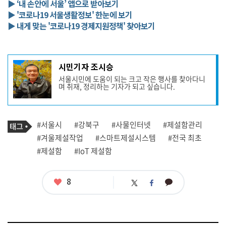
▶ ‘내 손안에 서울’ 앱으로 받아보기
▶ '코로나19 서울생활정보' 한눈에 보기
▶ 내게 맞는 '코로나19 경제지원정책' 찾아보기
기
시민기자 조시승
사
서울시민에 도움이 되는 크고 작은 행사를 찾아다니
작
며 취재, 정리하는 기자가 되고 싶습니다.
성
자
프
로
기
필
태
#서울시
#강북구
#사물인터넷
#제설함관리
사
그
관
#겨울제설작업
#스마트제설시스템
#전국 최초
련
#제설함
#IoT 제설함
태
그
좋
8
카
트
페
아
카
위
이
요
오
터
스
톡
북