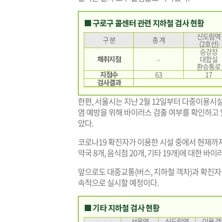
■ 구로구 콜센터 관련 지하철 검사 현황
신도림역
구 분
총 계
(2호선)
승강장
채취지점
-
대합실
환승통로
지점수
63
17
검사결과
한편, 서울시는 지난 2월 12일부터 다중이용시설
염 예방을 위해 바이러스 검출 여부를 확인하고 
았다.
코로나19 확진자가 이용한 시설 중에서 현재까지 총 
약국 8개, 음식점 20개, 기타 19개)에 대한 
앞으로도 대중교통(버스, 지하철 객차)과 확진자
속적으로 실시할 예정이다.
■ 기타 지하철 검사 현황
서울역
신도림역
이용 객