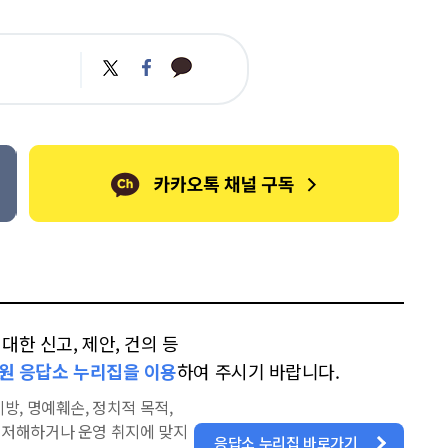
카
트
페
카
위
이
오
터
스
톡
북
한 신고, 제안, 건의 등
원 응답소 누리집을 이용
하여 주시기 바랍니다.
방, 명예훼손, 정치적 목적,
을 저해하거나 운영 취지에 맞지
응답소 누리집 바로가기