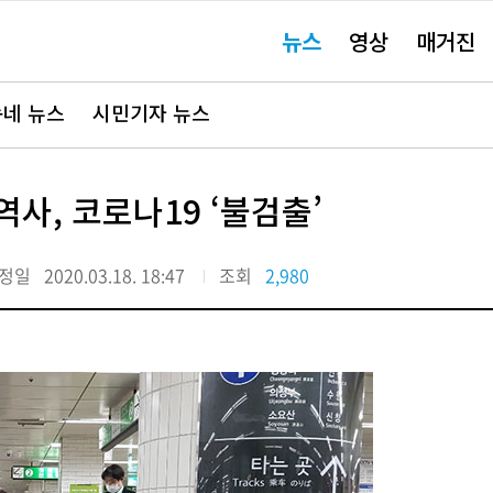
주
뉴스
영상
매거진
요
서
비
스
바
네 뉴스
시민기자 뉴스
로
가
기"
사, 코로나19 ‘불검출’
정일
2020.03.18. 18:47
조회
2,980