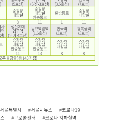
)
(5호선)
(SRT-3호선)
(3,5호선)
(7호선)
승강장
승강장
승강장
대합실
환승통로
대합실
대합실
환승통로
8
11
1
11
역사
성신여대
동묘역앞역
안국역
경복궁역
원역
입구역
(1,6호선)
(3호선)
(3호선)
호선)
(우이-4호선)
승강장
승강장
승강장
승강장
로
대합실
대합실
대합실
대합실
환승통로
환승통로
11
13
8
8
모두 불검출( 총 143 지점)
#서울특별시
#서울시뉴스
#코로나19
러스
#구로콜센터
#코로나 지하철역