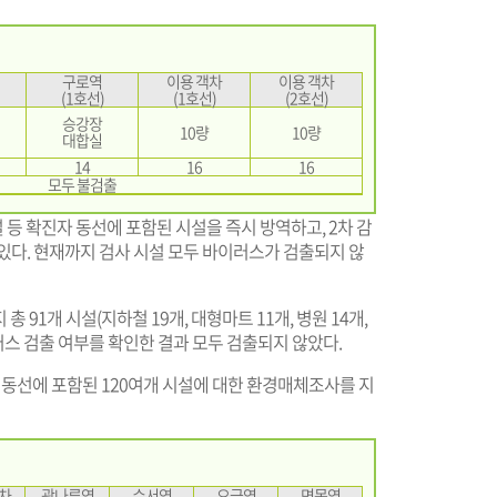
구로역
이용 객차
이용 객차
(1호선)
(1호선)
(2호선)
승강장
10량
10량
대합실
14
16
16
모두 불검출
 등 확진자 동선에 포함된 시설을 즉시 방역하고, 2차 감
있다. 현재까지 검사 시설 모두 바이러스가 검출되지 않
91개 시설(지하철 19개, 대형마트 11개, 병원 14개,
바이러스 검출 여부를 확인한 결과 모두 검출되지 않았다.
 동선에 포함된 120여개 시설에 대한 환경매체조사를 지
차
광나루역
수서역
오금역
면목역