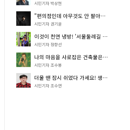
시민기자 박상현
"편의점인데 아무것도 안 팔아요" 서울에서 가장 특별한 편의점의 정체
시민기자 권기윤
이것이 천연 냉방! '서울둘레길 9코스'로 숲속 피서 떠나볼까
시민기자 정향선
나의 마음을 사로잡은 건축물은? '서울시 건축상' 수상작 공개!
시민기자 조수봉
더울 땐 잠시 쉬었다 가세요! 생수 냉장고부터 해피소·무더위쉼터까지
시민기자 조수연