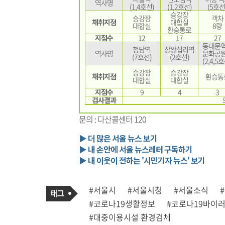
역사명
(1,4호선)
(1,2호선)
(5호선
승강장
승강장
객차
채취지점
대합실
대합실
8량
환승통로
지점수
12
17
27
동대문
청담역
상왕십리역
역사명
문화공
(7호선)
(2호선)
(2,4,5
승강장
승강장
채취지점
환승통
대합실
대합실
지점수
9
4
3
검사결과
문의 : 다산콜센터 120
▶ 더 많은 서울 뉴스 보기
▶ 내 손안에 서울 뉴스레터 구독하기
▶ 내 이웃이 전하는 '시민기자 뉴스' 보기
기
태
#서울시
#서울시청
#서울소식
사
그
관
#코로나19생활정보
#코로나19바이
련
태
#대중이용시설 환경검체
그