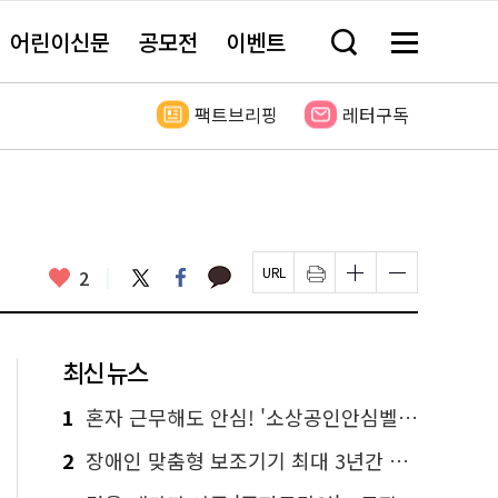
어린이신문
공모전
이벤트
검
메
색
뉴
창
전
열
체
팩트브리핑
레터구독
기
보
기
카
좋
트
페
2
페
인
글
글
카
위
이
아
이
쇄
자
자
오
터
스
요
지
하
크
크
톡
북
U
기
기
기
R
새
크
작
L
창
게
게
최신 뉴스
복
열
변
변
사
림
경
경
하
하
1
혼자 근무해도 안심! '소상공인안심벨' 신청하세요
기
기
2
장애인 맞춤형 보조기기 최대 3년간 무상 대여…삶의 질 높인다