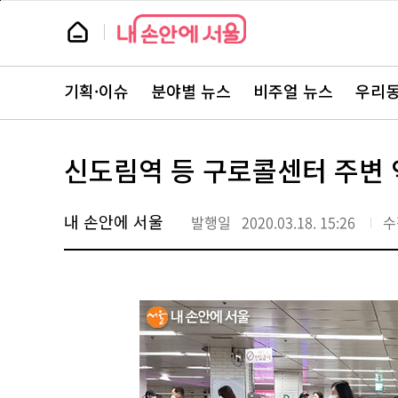
본
페
문
이
뉴
바
지
스
로
상
룸
가
단
뉴
기
으
스
로
기획·이슈
분야별 뉴스
비주얼 뉴스
우리동
주
이
요
동
서
비
스
신도림역 등 구로콜센터 주변 역
바
로
가
기
내 손안에 서울
발행일
2020.03.18. 15:26
수