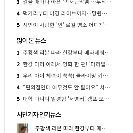
3
걸을 때마다 아픈 '족저근막염'…무작정 참지 말고 '이것' 해보세요!
4
먹거리부터 야경 라이브까지…망원한강공원 알짜 코스
5
시민이 사랑한 '찐' 로컬 명소 어디? '서울에디션25' 추천 코스
많이 본 뉴스
1
주황색 리본 따라 한강부터 메타세쿼이아 숲길까지…서울둘레길 15코스
2
한강 다리 아래서 영화 한 편! '다리밑 영화관' 무료 상영
3
우리 아이 체력이 쑥쑥! 클라이밍 키즈카페·어린이 체력장
4
"편의점인데 아무것도 안 팔아요" 서울에서 가장 특별한 편의점의 정체
5
대학 다니며 일경험 '서영커' 캠프 모집…전액 무료
시민기자 인기뉴스
주황색 리본 따라 한강부터 메타세쿼이아 숲길까지…서울둘레길 15코스