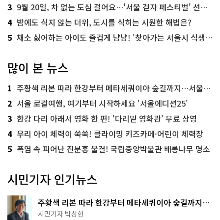
3
9월 20일, 차 없는 도심 걸어요…'서울 걷자 페스티벌' 선착순 5천명
4
밤에도 식지 않는 더위, 도시를 식히는 시원한 해법은?
5
채소 싫어하는 아이도 즐겁게 냠냠! '찾아가는 서울시 식생활 교육' 현장
많이 본 뉴스
1
주황색 리본 따라 한강부터 메타세쿼이아 숲길까지…서울둘레길 15코스
2
서울 로컬여행, 여기부터 시작하세요 '서울에디션25'
3
한강 다리 아래서 영화 한 편! '다리밑 영화관' 무료 상영
4
우리 아이 체력이 쑥쑥! 클라이밍 키즈카페·어린이 체력장
5
폭염 속 피어난 진분홍 물결! 국립중앙박물관 배롱나무 명소
시민기자 인기뉴스
주황색 리본 따라 한강부터 메타세쿼이아 숲길까지…
서울둘레길 15코스
시민기자 박상현