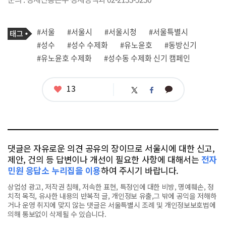
기
태
#서울
#서울시
#서울시청
#서울특별시
사
그
관
#성수
#성수 수제화
#유노윤호
#동방신기
련
#유노윤호 수제화
#성수동 수제화 신기 캠페인
태
그
좋
13
카
트
페
아
카
위
이
요
오
터
스
톡
북
댓글은 자유로운 의견 공유의 장이므로 서울시에 대한 신고,
제안, 건의 등 답변이나 개선이 필요한 사항에 대해서는
전자
민원 응답소 누리집을 이용
하여 주시기 바랍니다.
상업성 광고, 저작권 침해, 저속한 표현, 특정인에 대한 비방, 명예훼손, 정
치적 목적, 유사한 내용의 반복적 글, 개인정보 유출,그 밖에 공익을 저해하
거나 운영 취지에 맞지 않는 댓글은 서울특별시 조례 및 개인정보보호법에
의해 통보없이 삭제될 수 있습니다.