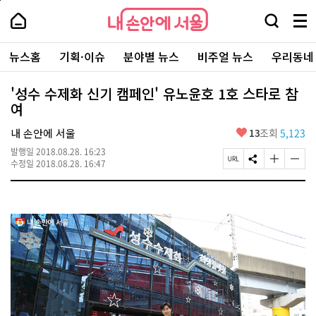
본
페
내
문
이
내
손
검
메
바
지
손
안
색
뉴
로
상
안
주
에
창
전
가
단
에
뉴스홈
기획·이슈
분야별 뉴스
비주얼 뉴스
우리동네
요
서
열
체
기
으
서
서
울
기
보
로
울
비
기
이
-
'성수 수제화 신기 캠페인' 유노윤호 1호 스타로 참
스
동
서
여
바
울
로
시
가
좋
내 손안에 서울
13
조회
5,123
대
기
아
표
발행일
2018.08.28. 16:23
요
소
페
S
글
글
수정일
2018.08.28. 16:47
통
이
N
자
자
포
지
S
크
크
털
U
공
기
기
R
유
크
작
L
하
게
게
복
기
변
변
사
경
경
하
하
기
기