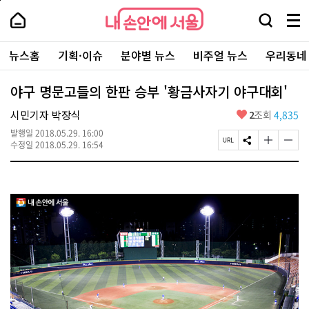
본
페
내
문
이
내
손
검
메
바
지
손
안
색
뉴
로
상
안
주
에
창
전
가
단
에
뉴스홈
기획·이슈
분야별 뉴스
비주얼 뉴스
우리동네
요
서
열
체
기
으
서
서
울
기
보
로
울
비
기
이
-
야구 명문고들의 한판 승부 '황금사자기 야구대회'
스
동
서
바
울
좋
시민기자 박장식
2
조회
4,835
로
시
아
가
대
발행일
2018.05.29. 16:00
요
기
페
S
글
글
표
수정일
2018.05.29. 16:54
이
N
자
자
소
지
S
크
크
통
U
공
기
기
포
R
유
크
작
털
L
하
게
게
복
기
변
변
사
경
경
하
하
기
기