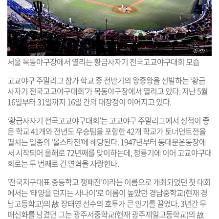
서울 목동야구장에서 열리는 황금사자기 전국고교야구대회 모습
고교야구 주말리그 참가 학교 중 전반기의 왕중왕을 선발하는 ‘황금
사자기 전국고교야구대회’가 목동야구장에서 열리고 있다. 지난 5월
16일부터 31일까지 16일 간의 대장정이 이어지고 있다.
‘황금사자기 전국고교야구대회’는 고교야구 주말리그에서 성적이 좋
은 학교 41개와 전년도 우승팀을 포함한 42개 학교가 토너먼트전을
펼치는 일종의 ‘올스타전’에 해당된다. 1947년부터 동대문운동장에
서 시작되어 올해로 72년째를 맞이하는데, 청룡기에 이어 고교야구대
회로는 두 번째로 긴 연혁을 자랑한다.
‘전국지구대표 중등학교 쟁패전’이라는 이름으로 개최되었던 첫 대회
에서는 ‘태양을 던지는 사나이’로 이름이 높았던 경남중학교(현재 경
남고등학교)의 故 장태영 선수의 호투가 큰 인기를 끌었다. 3년간 무
패신화를 남겼던 그는 광주서중학교(현재 광주제일고등학교)의 故