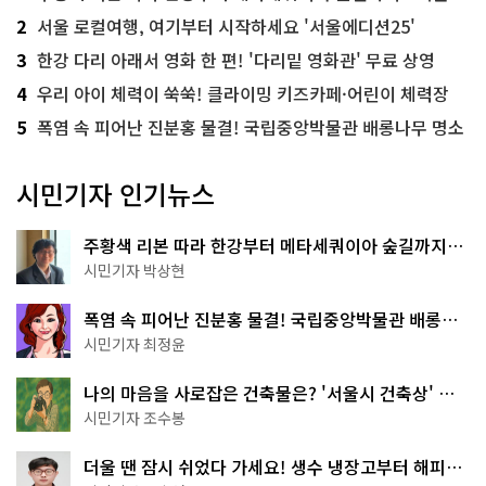
2
서울 로컬여행, 여기부터 시작하세요 '서울에디션25'
3
한강 다리 아래서 영화 한 편! '다리밑 영화관' 무료 상영
4
우리 아이 체력이 쑥쑥! 클라이밍 키즈카페·어린이 체력장
5
폭염 속 피어난 진분홍 물결! 국립중앙박물관 배롱나무 명소
시민기자 인기뉴스
주황색 리본 따라 한강부터 메타세쿼이아 숲길까지…
서울둘레길 15코스
시민기자 박상현
폭염 속 피어난 진분홍 물결! 국립중앙박물관 배롱나
무 명소
시민기자 최정윤
나의 마음을 사로잡은 건축물은? '서울시 건축상' 수
상작 공개!
시민기자 조수봉
더울 땐 잠시 쉬었다 가세요! 생수 냉장고부터 해피소