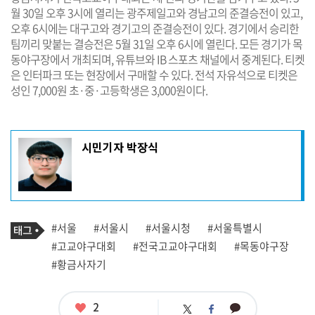
월 30일 오후 3시에 열리는 광주제일고와 경남고의 준결승전이 있고,
오후 6시에는 대구고와 경기고의 준결승전이 있다. 경기에서 승리한
팀끼리 맞붙는 결승전은 5월 31일 오후 6시에 열린다. 모든 경기가 목
동야구장에서 개최되며, 유튜브와 IB 스포츠 채널에서 중계된다. 티켓
은 인터파크 또는 현장에서 구매할 수 있다. 전석 자유석으로 티켓은
성인 7,000원 초·중·고등학생은 3,000원이다.
기
시민기자 박장식
사
작
성
자
프
로
기
필
태
#서울
#서울시
#서울시청
#서울특별시
사
그
관
#고교야구대회
#전국고교야구대회
#목동야구장
련
#황금사자기
태
그
좋
2
카
트
페