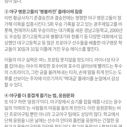
점이 많다.
③ 야구 명문고들의 ‘명불허전’ 플레이에 집중
이번 황금사자기 준결승전과 결승전에는 쟁쟁한 야구 명문고들이 참
가해 이목을 집중시킨다. 5회 우승 기록을 갖고 있는 광주제일고를 비
롯해, 현재까지 6회 우승이라는 대기록을 세운 경남고등학교, 2000년
도 우승팀 경기고등학교와 봉황대기와 청룡기 등 다양한 대회에서 입
상했던 대구고등학교 등 많은 프로야구 선수들을 배출한 야구명문 학
교들이 30일과 31일 이틀에 거친 우승 레이스를 펼친다.
이들의 야구 실력은 여느 프로팀 못지않을 정도이다. 라이너성 타구
를 잡아내는 야수의 짜릿한 호수비와 포수의 글러브에 빨려드는 투수
의 스트라이크, 그런 공을 올려쳐내는 타자, 손에 땀을 쥐게 만드는 도
루를 선보이는 주자에 이르기까지 '역대급' 플레이를 눈앞에서 감상
할 수 있다.
④ 야구를 더 흥겹게 즐기는 법, 응원문화
또 야구 하면 ‘응원가’이다. 야구장에서 승기를 잡을 때쯤 나오는 윤수
일의 ‘아파트’는 사람들의 마음을 들뜨게 만든다. 이런 응원문화는 비
단 프로야구팀 뿐만 아니라 고교야구 팀에도 상당히 많다. 학교에서
단체 응원을 나온 날에는 선수의 안타와 홈런을 응원하는 간절한 응
원가가 목동야구장을 뒤덮을 정도이다. 학교의 동문이나 학부모들 역