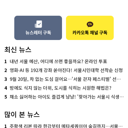
최신 뉴스
1
내년 서울 예산, 어디에 쓰면 좋을까요? 온라인 투표
2
영화·AI 등 192개 강좌 쏟아진다! 서울시민대학 선착순 신청
3
9월 20일, 차 없는 도심 걸어요…'서울 걷자 페스티벌' 선착순 5천명
4
밤에도 식지 않는 더위, 도시를 식히는 시원한 해법은?
5
채소 싫어하는 아이도 즐겁게 냠냠! '찾아가는 서울시 식생활 교육' 현장
많이 본 뉴스
1
주황색 리본 따라 한강부터 메타세쿼이아 숲길까지…서울둘레길 15코스