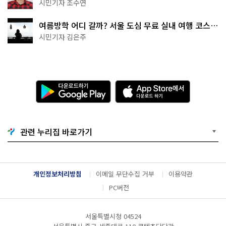
·무더위쉼터까지
시민기자 조수연
여름방학 어디 갈까? 서울 도심 무료 실내 여행 코스
추천
시민기자 김은주
다
A
운
p
로
p
드
S
하
t
기
o
관련 누리집 바로가기
G
r
o
e
o
에
g
서
l
다
개인정보처리방침
이메일 무단수집 거부
이용약관
e
운
P
로
PC버전
l
드
a
하
y
기
서울특별시청 04524