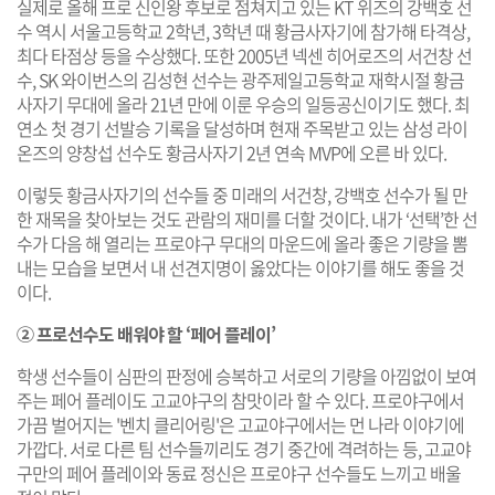
실제로 올해 프로 신인왕 후보로 점쳐지고 있는 KT 위즈의 강백호 선
수 역시 서울고등학교 2학년, 3학년 때 황금사자기에 참가해 타격상,
최다 타점상 등을 수상했다. 또한 2005년 넥센 히어로즈의 서건창 선
수, SK 와이번스의 김성현 선수는 광주제일고등학교 재학시절 황금
사자기 무대에 올라 21년 만에 이룬 우승의 일등공신이기도 했다. 최
연소 첫 경기 선발승 기록을 달성하며 현재 주목받고 있는 삼성 라이
온즈의 양창섭 선수도 황금사자기 2년 연속 MVP에 오른 바 있다.
이렇듯 황금사자기의 선수들 중 미래의 서건창, 강백호 선수가 될 만
한 재목을 찾아보는 것도 관람의 재미를 더할 것이다. 내가 ‘선택’한 선
수가 다음 해 열리는 프로야구 무대의 마운드에 올라 좋은 기량을 뽐
내는 모습을 보면서 내 선견지명이 옳았다는 이야기를 해도 좋을 것
이다.
② 프로선수도 배워야 할 ‘페어 플레이’
학생 선수들이 심판의 판정에 승복하고 서로의 기량을 아낌없이 보여
주는 페어 플레이도 고교야구의 참맛이라 할 수 있다. 프로야구에서
가끔 벌어지는 '벤치 클리어링'은 고교야구에서는 먼 나라 이야기에
가깝다. 서로 다른 팀 선수들끼리도 경기 중간에 격려하는 등, 고교야
구만의 페어 플레이와 동료 정신은 프로야구 선수들도 느끼고 배울