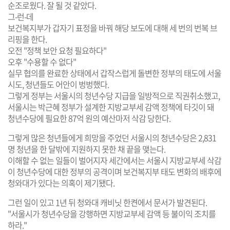
순조로웠다. 잘 될 것 같았다.
그-런-데
보건복지부가 갑자기 표정을 바꿔 해당 보도에 대해 세 번의 번복 브
리핑을 한다.
오전 "정책 보안 요청 필요하다"
오후 "수용할 수 없다"
실무 협의를 완료한 상태에서 갑작스럽게 돌변한 정부의 태도에 서울
시도, 청년들도 어안이 벙벙했다.
그렇게 정부는 서울시의 청년수당 지급을 일방적으로 직권취소했고,
서울시는 박근혜 정부가 설계한 지방교부세 감액 정책에 타깃이 돼
청년수당에 필요한 87억 원의 예산마저 삭감 당한다.
그렇게 많은 청년들에게 희망을 주었던 서울시의 청년수당은 2,831
명 청년을 한 달밖에 지원하지 못한 채 끝을 맺는다.
이해할 수 없는 일들이 벌어지자 세간에서는 서울시 지방교부세 삭감
이 청년수당에 대한 정부의 공격이며 보건복지부 태도 변화의 배후에
청와대가 있다는 의혹이 제기됐다.
그런 일이 있고 1년 뒤 청와대 캐비닛 한켠에서 문서가 발견된다.
"서울시가 청년수당을 강행하면 지방교부세 감액 등 불이익 조치를
하라."