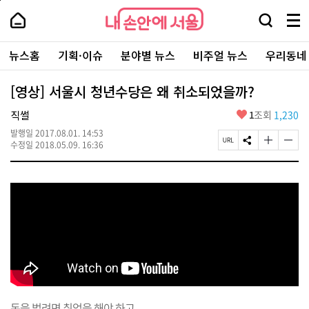
본
페
내
문
이
내
손
검
메
바
지
손
안
색
뉴
로
상
안
주
에
창
전
가
단
에
뉴스홈
기획·이슈
분야별 뉴스
비주얼 뉴스
우리동네
요
서
열
체
기
으
서
서
울
기
보
로
울
비
기
이
-
[영상] 서울시 청년수당은 왜 취소되었을까?
스
동
서
바
울
좋
직썰
1
조회
1,230
로
시
아
가
대
발행일
2017.08.01. 14:53
요
기
페
S
글
글
표
수정일
2018.05.09. 16:36
이
N
자
자
소
지
S
크
크
통
U
공
기
기
포
R
유
크
작
털
L
하
게
게
복
기
변
변
사
경
경
하
하
기
기
돈을 벌려면 취업을 해야 하고