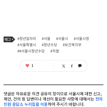
기
태
#청년일자리
#서울
#서울시
#서울시청
사
그
관
#서울특별시
#청년수당
#보건복지부
련
##서울시청년수당
#직썰
태
그
좋
1
카
트
페
아
카
위
이
요
오
터
스
톡
북
댓글은 자유로운 의견 공유의 장이므로 서울시에 대한 신고,
제안, 건의 등 답변이나 개선이 필요한 사항에 대해서는
전자
민원 응답소 누리집을 이용
하여 주시기 바랍니다.