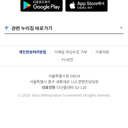
다
A
운
p
로
p
드
S
하
t
기
o
관련 누리집 바로가기
G
r
o
e
o
에
g
서
l
다
개인정보처리방침
이메일 무단수집 거부
이용약관
e
운
P
로
PC버전
l
드
a
하
y
기
서울특별시청 04524
서울특별시 중구 세종대로 110 콘텐츠담당관
대표전화
다산콜센터
02-120
ⓒ
2020. Seoul Metropolitan Government all rights reserved.