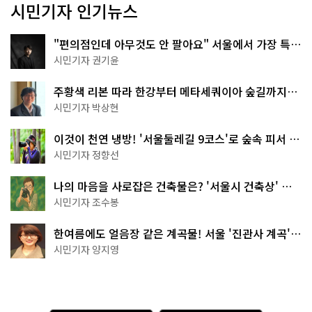
시민기자 인기뉴스
"편의점인데 아무것도 안 팔아요" 서울에서 가장 특별
한 편의점의 정체
시민기자 권기윤
주황색 리본 따라 한강부터 메타세쿼이아 숲길까지…
서울둘레길 15코스
시민기자 박상현
이것이 천연 냉방! '서울둘레길 9코스'로 숲속 피서 떠
나볼까
시민기자 정향선
나의 마음을 사로잡은 건축물은? '서울시 건축상' 수
상작 공개!
시민기자 조수봉
한여름에도 얼음장 같은 계곡물! 서울 '진관사 계곡'이
천국이네~
시민기자 양지영