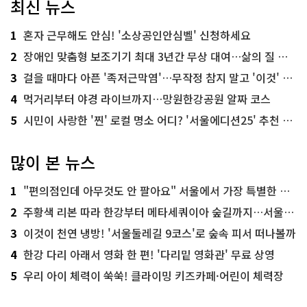
최신 뉴스
1
혼자 근무해도 안심! '소상공인안심벨' 신청하세요
2
장애인 맞춤형 보조기기 최대 3년간 무상 대여…삶의 질 높인다
3
걸을 때마다 아픈 '족저근막염'…무작정 참지 말고 '이것' 해보세요!
4
먹거리부터 야경 라이브까지…망원한강공원 알짜 코스
5
시민이 사랑한 '찐' 로컬 명소 어디? '서울에디션25' 추천 코스
많이 본 뉴스
1
"편의점인데 아무것도 안 팔아요" 서울에서 가장 특별한 편의점의 정체
2
주황색 리본 따라 한강부터 메타세쿼이아 숲길까지…서울둘레길 15코스
3
이것이 천연 냉방! '서울둘레길 9코스'로 숲속 피서 떠나볼까
4
한강 다리 아래서 영화 한 편! '다리밑 영화관' 무료 상영
5
우리 아이 체력이 쑥쑥! 클라이밍 키즈카페·어린이 체력장