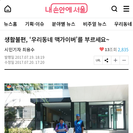
본
페
내
문
이
내
손
검
메
바
지
손
안
색
뉴
로
상
안
주
에
창
전
가
단
에
뉴스홈
기획·이슈
분야별 뉴스
비주얼 뉴스
우리동네
요
서
열
체
기
으
서
서
울
기
보
로
울
비
기
이
-
생활불편, ‘우리동네 맥가이버’를 부르세요~
스
동
서
바
울
좋
시민기자 최용수
13
조회
2,835
로
시
아
가
대
발행일
2017.07.19. 18:19
요
기
페
S
글
글
표
수정일
2017.07.20. 17:20
이
N
자
자
소
지
S
크
크
통
U
공
기
기
포
R
유
크
작
털
L
하
게
게
복
기
변
변
사
경
경
하
하
기
기