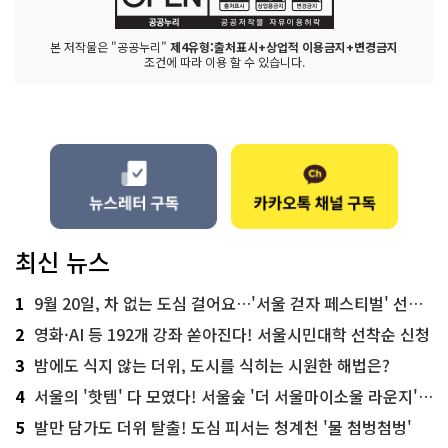
본 저작물은 "공공누리"
제4유형:출처표시+상업적 이용금지+변경금지
조건에 따라 이용 할 수 있습니다.
최신 뉴스
1
9월 20일, 차 없는 도심 걸어요…'서울 걷자 페스티벌' 선착순 5천명
2
영화·AI 등 192개 강좌 쏟아진다! 서울시민대학 선착순 신청
3
밤에도 식지 않는 더위, 도시를 식히는 시원한 해법은?
4
서울의 '핫템' 다 모였다! 서울숲 '더 서울마이소울 라운지' 오픈
5
발만 담가도 더위 탈출! 도심 피서는 청계천 '물 첨벙첨벙'