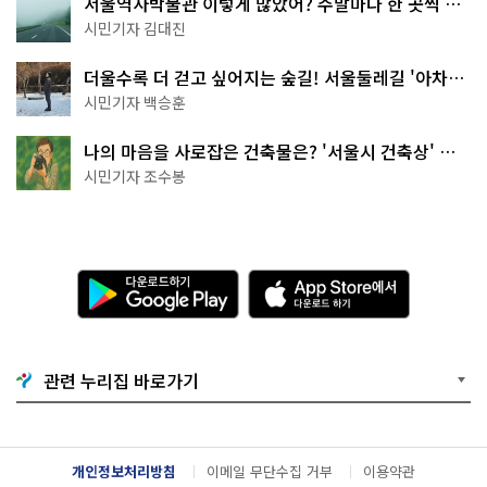
서울역사박물관 이렇게 많았어? 주말마다 한 곳씩 떠
나는 역사 산책
시민기자 김대진
더울수록 더 걷고 싶어지는 숲길! 서울둘레길 '아차산
코스'
시민기자 백승훈
나의 마음을 사로잡은 건축물은? '서울시 건축상' 수
상작 공개!
시민기자 조수봉
다
A
운
p
로
p
드
S
하
t
기
o
관련 누리집 바로가기
G
r
o
e
o
에
g
서
l
다
개인정보처리방침
이메일 무단수집 거부
이용약관
e
운