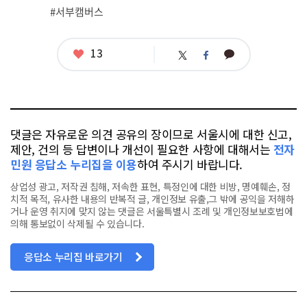
그
#서부캠버스
좋
13
카
트
페
아
카
위
이
요
오
터
스
톡
북
댓글은 자유로운 의견 공유의 장이므로 서울시에 대한 신고,
제안, 건의 등 답변이나 개선이 필요한 사항에 대해서는
전자
민원 응답소 누리집을 이용
하여 주시기 바랍니다.
상업성 광고, 저작권 침해, 저속한 표현, 특정인에 대한 비방, 명예훼손, 정
치적 목적, 유사한 내용의 반복적 글, 개인정보 유출,그 밖에 공익을 저해하
거나 운영 취지에 맞지 않는 댓글은 서울특별시 조례 및 개인정보보호법에
의해 통보없이 삭제될 수 있습니다.
응답소 누리집 바로가기