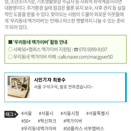
정, 소년소녀가장, 기초생활보장 수급자 등 사회적 취약계층이라면
대환영이다. 주거환경 실태 점검은 물론 유지 보수, 사후 관리 등 실질
적인 도움을 받을 수 있다. 찾아오는 사람이 드물어 외로운 이웃들에
게 ‘우리동네 맥가이버’는 언제나 따스한 햇볕까지 나눌 수 있는 준비
가 되어 있다.
■ ‘우리동네 맥가이버’ 활동 안내
○ 서북50+캠퍼스 맥가이버 지원팀 : ☎ 070-5099-9107
○ 우리동네 맥가이버 카페 :
cafe.naver.com/macgyver50
기
시민기자 최용수
사
서울 구석구석, 발로 전하겠습니다~
작
성
자
프
로
기
필
태
#서울
#서울시
#서울시청
#서울특별시
사
그
관
#50+
#혁신파크
#맥가이버
련
#우리동네맥가이버
#50플러스 서부캠버스
태