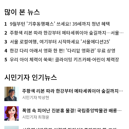
많이 본 뉴스
1
9월부턴 '기후동행패스' 쓰세요! 39세까지 청년 혜택
2
주황색 리본 따라 한강부터 메타세쿼이아 숲길까지…서울둘레길 15코스
3
서울 로컬여행, 여기부터 시작하세요 '서울에디션25'
4
한강 다리 아래서 영화 한 편! '다리밑 영화관' 무료 상영
5
우리 아이 체력이 쑥쑥! 클라이밍 키즈카페·어린이 체력장
시민기자 인기뉴스
주황색 리본 따라 한강부터 메타세쿼이아 숲길까지…
서울둘레길 15코스
시민기자 박상현
폭염 속 피어난 진분홍 물결! 국립중앙박물관 배롱나
무 명소
시민기자 최정윤