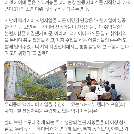
네 맥가이버’들은 취약계층을 찾아 현장 출동 서비스를 시작했다. 2~3
명이 1개의 조를 이뤄 동네 구석구석을 누볐다.
지난해 맥가이버 시범사업을 이끈 이명환 단장은 “시범사업이 성공
한 가장 큰 요인은 맥가이버 활동가들이 진정성을 담아 취약계층의
불편사항을 해결했기 때문”이라며 “맥가이버 조끼를 입고 취약지역
을 누비며 홍보 활동을 하고, 폐지 수집을 하는 어르신들의 손수레도
함께 밀어주었더니 지역 치안센터에서는 방범 활동에 큰 도움이 된다
며 고마워했다”고 말했다.
우리동네 맥가이버 사업을 추진하고 있는 50+서부 캠퍼스 모습(좌),
자치구별 활동계획을 수립하고 있는 맥가이버들(우)
살다 보면 누구나 겪게 되는 주거 생활의 불편 사항들을 더 이상 참지
말고 ‘우리동네 맥가이버’에게 연락해 보라. 특히 독거노인, 한부모 가