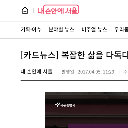
본
페
문
이
뉴
바
지
스
로
상
룸
가
단
뉴
기
으
스
로
기획·이슈
분야별 뉴스
비주얼 뉴스
우리동
주
이
요
동
서
비
스
[카드뉴스] 복잡한 삶을 다독다
바
로
가
기
내 손안에 서울
발행일
2017.04.05. 11:29
수