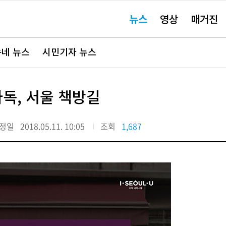
주
뉴스
영상
매거진
요
서
비
스
바
네 뉴스
시민기자 뉴스
로
가
기"
독, 서울 책방길
정일
2018.05.11. 10:05
조회
1,687