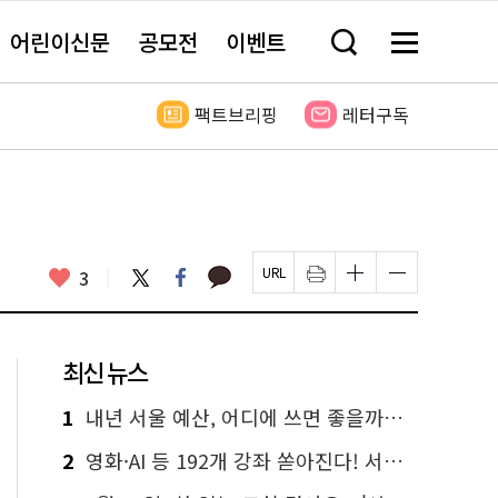
어린이신문
공모전
이벤트
검
메
색
뉴
창
전
열
체
팩트브리핑
레터구독
기
보
기
카
좋
트
페
3
페
인
글
글
카
위
이
아
이
쇄
자
자
오
터
스
요
지
하
크
크
톡
북
U
기
기
기
R
새
크
작
L
창
게
게
최신 뉴스
복
열
변
변
사
림
경
경
하
하
1
내년 서울 예산, 어디에 쓰면 좋을까요? 온라인 투표
기
기
2
영화·AI 등 192개 강좌 쏟아진다! 서울시민대학 선착순 신청