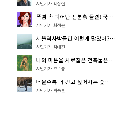
시민기자 박상현
폭염 속 피어난 진분홍 물결! 국립중앙박물관 배롱나무 명소
시민기자 최정윤
서울역사박물관 이렇게 많았어? 주말마다 한 곳씩 떠나는 역사 산책
시민기자 김대진
나의 마음을 사로잡은 건축물은? '서울시 건축상' 수상작 공개!
시민기자 조수봉
더울수록 더 걷고 싶어지는 숲길! 서울둘레길 '아차산 코스'
시민기자 백승훈