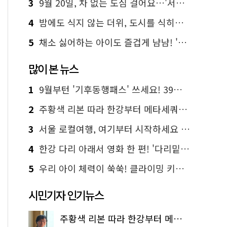
3
9월 20일, 차 없는 도심 걸어요…'서울 걷자 페스티벌' 선착순 5천명
4
밤에도 식지 않는 더위, 도시를 식히는 시원한 해법은?
5
채소 싫어하는 아이도 즐겁게 냠냠! '찾아가는 서울시 식생활 교육' 현장
많이 본 뉴스
1
9월부턴 '기후동행패스' 쓰세요! 39세까지 청년 혜택
2
주황색 리본 따라 한강부터 메타세쿼이아 숲길까지…서울둘레길 15코스
3
서울 로컬여행, 여기부터 시작하세요 '서울에디션25'
4
한강 다리 아래서 영화 한 편! '다리밑 영화관' 무료 상영
5
우리 아이 체력이 쑥쑥! 클라이밍 키즈카페·어린이 체력장
시민기자 인기뉴스
주황색 리본 따라 한강부터 메타세쿼이아 숲길까지…서울둘레길 15코스