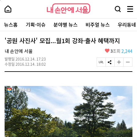
본
페
내
문
이
내
손
검
메
바
지
손
안
색
뉴
로
상
안
주
에
창
전
가
단
에
뉴스홈
기획·이슈
분야별 뉴스
비주얼 뉴스
우리동네
요
서
열
체
기
으
서
서
울
기
보
로
울
비
기
이
-
'공원 사진사' 모집...월1회 강좌·출사 혜택까지
스
동
서
바
울
좋
내 손안에 서울
3
조회
2,244
로
시
아
가
대
발행일
2016.12.14. 17:23
요
기
페
S
글
글
표
수정일
2016.12.14. 18:02
이
N
자
자
소
지
S
크
크
통
U
공
기
기
포
R
유
크
작
털
L
하
게
게
복
기
변
변
사
경
경
하
하
기
기