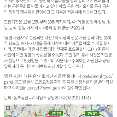
부 시민봉사단체로서, 공원의 아름다움을 널리 알리고 시민과 함께
하는 공원문화를 만들어가고 있다. 매월 공원 정기출사를 통해 공원
의 풍경과 행사들을 촬영하고 그 기록을 서울시에 제공하고 있다.
모집기간은 12월 15일부터 30일까지이며, 4개의 활동 권역(강남, 강
동, 동작, 성동)에서 각각 4명씩 총 16명을 모집한다.
‘공원 사진사’로 선정되면 매월 1회 이상의 전문 사진 강좌(매월 셋째
주 화요일 19시~21시)를 통해 사진에 대한 이론을 배울 수 있을 뿐 아
니라, 공원에서의 출사 활동(매월 첫째주 토요일 9시~13시) 을 통해
사진에 대한 경험의 폭을 넓힐 수 있다. 또한 정기 출사 시간은 자원봉
사 활동으로 인정받을 수 있으며, 서울시가 주최하는 사진전과 공원
달력 제작 등 다양한 이벤트도 참여할 수 있게 된다.
‘공원 사진사’ 지원은 ‘서울의 산과 공원’ 홈페이지(
parks.seoul.go.kr/
park
) ‘공고’를 통해 모집요강을 확인 후 지원 신청서를 다운받아 작성
하고 이메일(
naturey1@seoul.go.kr
)로 접수하면 된다.
문의 : 동부공원녹지사업소 공원여가과(02-2181-1181)