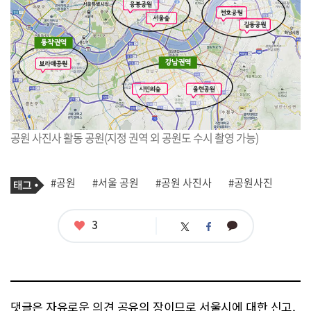
공원 사진사 활동 공원(지정 권역 외 공원도 수시 촬영 가능)
기
태
#공원
#서울 공원
#공원 사진사
#공원사진
사
그
관
련
태
좋
3
카
트
페
그
아
카
위
이
요
오
터
스
톡
북
댓글은 자유로운 의견 공유의 장이므로 서울시에 대한 신고,