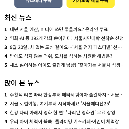
최신 뉴스
1
내년 서울 예산, 어디에 쓰면 좋을까요? 온라인 투표
2
영화·AI 등 192개 강좌 쏟아진다! 서울시민대학 선착순 신청
3
9월 20일, 차 없는 도심 걸어요…'서울 걷자 페스티벌' 선착순 5천명
4
밤에도 식지 않는 더위, 도시를 식히는 시원한 해법은?
5
채소 싫어하는 아이도 즐겁게 냠냠! '찾아가는 서울시 식생활 교육' 현장
많이 본 뉴스
1
주황색 리본 따라 한강부터 메타세쿼이아 숲길까지…서울둘레길 15코스
2
서울 로컬여행, 여기부터 시작하세요 '서울에디션25'
3
한강 다리 아래서 영화 한 편! '다리밑 영화관' 무료 상영
4
우리 아이 체력이 쑥쑥! 클라이밍 키즈카페·어린이 체력장