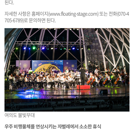
된다.
자세한 사항은 홈페이지(
www.floating-stage.com
) 또는 전화(070-4
705-6789)로 문의하면 된다.
여의도 물빛무대
우주 비행물체를 연상시키는 자벌레에서 소소한 휴식