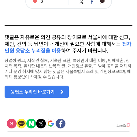
좋
3
카
트
페
아
카
위
이
요
오
터
스
톡
북
댓글은 자유로운 의견 공유의 장이므로 서울시에 대한 신고,
제안, 건의 등 답변이나 개선이 필요한 사항에 대해서는
전자
민원 응답소 누리집을 이용
하여 주시기 바랍니다.
상업성 광고, 저작권 침해, 저속한 표현, 특정인에 대한 비방, 명예훼손, 정
치적 목적, 유사한 내용의 반복적 글, 개인정보 유출,그 밖에 공익을 저해하
거나 운영 취지에 맞지 않는 댓글은 서울특별시 조례 및 개인정보보호법에
의해 통보없이 삭제될 수 있습니다.
응답소 누리집 바로가기