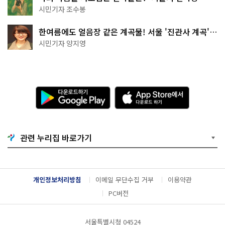
상작 공개!
시민기자 조수봉
한여름에도 얼음장 같은 계곡물! 서울 '진관사 계곡'이
천국이네~
시민기자 양지영
다
A
운
p
로
p
드
S
하
t
기
o
관련 누리집 바로가기
G
r
o
e
o
에
g
서
l
다
개인정보처리방침
이메일 무단수집 거부
이용약관
e
운
P
로
PC버전
l
드
a
하
y
기
서울특별시청 04524