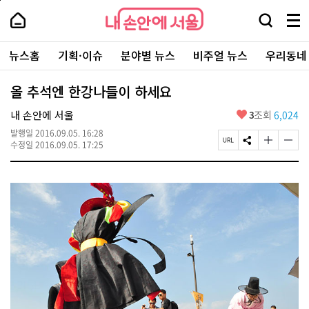
본
페
내
문
이
내
손
검
메
바
지
손
안
색
뉴
로
상
안
주
에
창
전
가
단
에
뉴스홈
기획·이슈
분야별 뉴스
비주얼 뉴스
우리동네
요
서
열
체
기
으
서
서
울
기
보
로
울
비
기
이
-
올 추석엔 한강나들이 하세요
스
동
서
바
울
좋
내 손안에 서울
3
조회
6,024
로
시
아
가
대
발행일
2016.09.05. 16:28
요
기
페
S
글
글
표
수정일
2016.09.05. 17:25
이
N
자
자
소
지
S
크
크
통
U
공
기
기
포
R
유
크
작
털
L
하
게
게
복
기
변
변
사
경
경
하
하
기
기