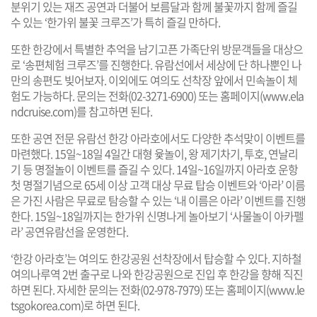
분위기 있는 재즈 공연과 더불어 보름달과 함께 불꽃까지 함께 즐길
수 있는 ‘한가위 불꽃 크루즈’가 특히 즐길 만하다.
또한 한강에서 특별한 추억을 남기고픈 가족단위 방문객들을 대상으
로 ‘송편체험 크루즈’를 진행한다. 유람선에서 세상에 단 하나뿐인 나
만의 송편도 빚어보자. 이외에도 여의도 선착장 앞에서 민속놀이 체
험도 가능하다. 문의는 전화(02-3271-6900) 또는 홈페이지(
www.ela
ndcruise.com
)를 참고하면 된다.
또한 공연 전문 유람선 한강 아라호에서도 다양한 추석맞이 이벤트를
마련했다. 15일~18일 4일간 대형 윷놀이, 왕 제기차기, 투호, 연날리
기 등 명절놀이 이벤트를 즐길 수 있다. 14일~16일까지 아라호 운항
첫 명절기념으로 65세 이상 고객 대상 무료 탑승 이벤트와 ‘아라’ 이름
은 가진 사람은 무료로 탐승할 수 있는 ‘내 이름은 아라’ 이벤트를 진행
한다. 15일~18일까지는 한가위 신명나게 놀아보기 ‘사물놀이 아카펠
라’ 공연유람선을 운영한다.
‘한강 아라호’는 여의도 한강공원 선착장에서 탑승할 수 있다. 지하철
여의나루역 2번 출구로 나와 한강공원으로 진입 후 한강을 향해 직진
하면 된다. 자세한 문의는 전화(02-978-7979) 또는 홈페이지(
www.le
tsgokorea.com
)로 하면 된다.