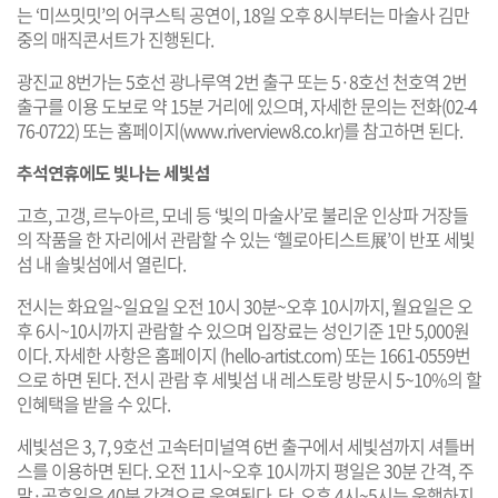
는 ‘미쓰밋밋’의 어쿠스틱 공연이, 18일 오후 8시부터는 마술사 김만
중의 매직콘서트가 진행된다.
광진교 8번가는 5호선 광나루역 2번 출구 또는 5·8호선 천호역 2번
출구를 이용 도보로 약 15분 거리에 있으며, 자세한 문의는 전화(02-4
76-0722) 또는 홈페이지(
www.riverview8.co.kr
)를 참고하면 된다.
추석연휴에도 빛나는 세빛섬
고흐, 고갱, 르누아르, 모네 등 ‘빛의 마술사’로 불리운 인상파 거장들
의 작품을 한 자리에서 관람할 수 있는 ‘헬로아티스트展’이 반포 세빛
섬 내 솔빛섬에서 열린다.
전시는 화요일~일요일 오전 10시 30분~오후 10시까지, 월요일은 오
후 6시~10시까지 관람할 수 있으며 입장료는 성인기준 1만 5,000원
이다. 자세한 사항은 홈페이지 (
hello-artist.com
) 또는 1661-0559번
으로 하면 된다. 전시 관람 후 세빛섬 내 레스토랑 방문시 5~10%의 할
인혜택을 받을 수 있다.
세빛섬은 3, 7, 9호선 고속터미널역 6번 출구에서 세빛섬까지 셔틀버
스를 이용하면 된다. 오전 11시~오후 10시까지 평일은 30분 간격, 주
말·공휴일은 40분 간격으로 운영된다. 단, 오후 4시~5시는 운행하지