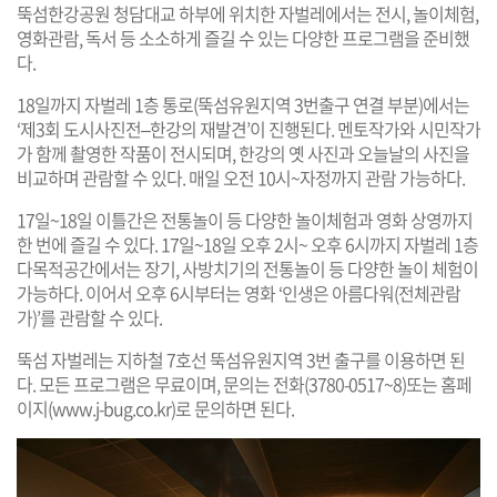
뚝섬한강공원 청담대교 하부에 위치한 자벌레에서는 전시, 놀이체험,
영화관람, 독서 등 소소하게 즐길 수 있는 다양한 프로그램을 준비했
다.
18일까지 자벌레 1층 통로(뚝섬유원지역 3번출구 연결 부분)에서는
‘제3회 도시사진전–한강의 재발견’이 진행된다. 멘토작가와 시민작가
가 함께 촬영한 작품이 전시되며, 한강의 옛 사진과 오늘날의 사진을
비교하며 관람할 수 있다. 매일 오전 10시~자정까지 관람 가능하다.
17일~18일 이틀간은 전통놀이 등 다양한 놀이체험과 영화 상영까지
한 번에 즐길 수 있다. 17일~18일 오후 2시~ 오후 6시까지 자벌레 1층
다목적공간에서는 장기, 사방치기의 전통놀이 등 다양한 놀이 체험이
가능하다. 이어서 오후 6시부터는 영화 ‘인생은 아름다워(전체관람
가)’를 관람할 수 있다.
뚝섬 자벌레는 지하철 7호선 뚝섬유원지역 3번 출구를 이용하면 된
다. 모든 프로그램은 무료이며, 문의는 전화(3780-0517~8)또는 홈페
이지(
www.j-bug.co.kr
)로 문의하면 된다.