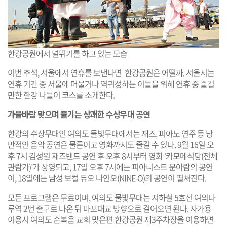
한강공원에서 널뛰기를 하고 있는 모습
이번 추석, 서울에서 연휴를 보낸다면 한강공원은 어떨까. 서울시는
연휴 기간 중 서울에 머물거나 역귀성하는 이들을 위해 연휴 중 즐길
만한 한강 나들이 코스를 소개한다.
가을바람 맞으며 즐기는 상쾌한 수상무대 공연
한강의 수상무대인 여의도 물빛무대에서는 재즈, 피아노 연주 등 낭
만적인 음악 공연은 물론이고 영화까지도 즐길 수 있다. 9월 16일 오
후 7시 김성원 재즈밴드 공연 후 오후 8시부터 영화 ‘카모메식당(전체
관람가)’가 상영되고, 17일 오후 7시에는 피아니스트 문아람의 공연
이, 18일에는 남성 보컬 듀오 나인오(NINE-O)의 공연이 펼쳐진다.
모든 프로그램은 무료이며, 여의도 물빛무대는 지하철 5호선 여의나
루역 2번 출구로 나온 뒤 마포대교 방향으로 걸어오면 된다. 자가용
이용시 여의도 순복음 교회 맞은편 한강공원 제3주차장을 이용하면