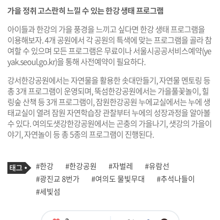
가을 정취 고스란히 느낄 수 있는 한강 생태 프로그램
아이들과 한강의 가을 풍경을 느끼고 싶다면 한강 생태 프로그램을
이용해보자. 4개 공원에서 각 공원의 특색에 맞는 프로그램을 골라 참
여할 수 있으며 모든 프로그램은 무료이나 서울시공공서비스예약(
ye
yak.seoul.go.kr
)을 통해 사전예약이 필요하다.
강서한강공원에서는 자연물을 활용한 솟대만들기, 자연물 멘토링 등
총 3개 프로그램이 운영되며, 뚝섬한강공원에서는 가을풀꽃놀이, 힐
링숲 산책 등 3개 프로그램이, 잠원한강공원 누에교실에서는 누에 생
태교실이 열려 잠원 자연학습장 관찰부터 누에의 성장과정을 알아볼
수 있다. 여의도샛강한강공원에서는 곤충의 가을나기, 샛강의 가을이
야기, 자연놀이 등 총 5종의 프로그램이 진행된다.
기
태
#한강
#한강공원
#자벌레
#유람선
사
그
관
#광진교 8번가
#여의도 물빛무대
#추석나들이
련
#세빛섬
태
그