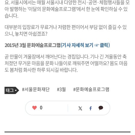
요. 서울시에서는 매월 서울시내 다양한 전시·공연·체험행사들을 모
아 발행하는 '이달의 문화예술프로그램'에서 한 눈에 확인하실 수 있
습니다.
대부분의 입장료가 무료거나 저렴한 편이어서 부담 없이 즐길 수 있
으니, 놓치면 아쉽겠죠?
2015년 3월 문화예술프로그램
(기사 자세히 보기 ☞ 클릭)
곧 만물이 겨울잠에서 깨어난다는 경칩입니다. 기나 긴 겨울동안 축
처졌던 무거운 마음을 문화 나들이로 깨워주면 어떨까요? 몸도 마음
도 봄처럼 화사한 하루 되시길 바랍니다.
기
태
#서울문화재단
#3월
#문화예술프로그램
사
그
관
련
태
좋
0
카
트
페
그
아
카
위
이
요
오
터
스
톡
북