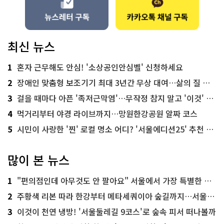
최신 뉴스
1
혼자 근무해도 안심! '소상공인안심벨' 신청하세요
2
장애인 맞춤형 보조기기 최대 3년간 무상 대여…삶의 질 높인다
3
걸을 때마다 아픈 '족저근막염'…무작정 참지 말고 '이것' 해보세요!
4
먹거리부터 야경 라이브까지…망원한강공원 알짜 코스
5
시민이 사랑한 '찐' 로컬 명소 어디? '서울에디션25' 추천 코스
많이 본 뉴스
1
"편의점인데 아무것도 안 팔아요" 서울에서 가장 특별한 편의점의 정체
2
주황색 리본 따라 한강부터 메타세쿼이아 숲길까지…서울둘레길 15코스
3
이것이 천연 냉방! '서울둘레길 9코스'로 숲속 피서 떠나볼까