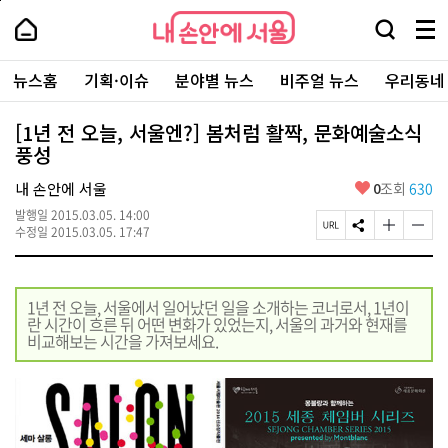
본
페
내
문
이
내
손
검
메
바
지
손
안
색
뉴
로
상
안
주
에
창
전
가
단
에
뉴스홈
기획·이슈
분야별 뉴스
비주얼 뉴스
우리동네
요
서
열
체
기
으
서
서
울
기
보
로
울
비
기
이
-
[1년 전 오늘, 서울엔?] 봄처럼 활짝, 문화예술소식
스
동
서
풍성
바
울
로
시
가
좋
내 손안에 서울
0
조회
630
대
기
아
표
발행일
2015.03.05. 14:00
요
소
페
S
글
글
수정일
2015.03.05. 17:47
통
이
N
자
자
포
지
S
크
크
털
U
공
기
기
R
유
크
작
1년 전 오늘, 서울에서 일어났던 일을 소개하는 코너로서, 1년이
L
하
게
게
란 시간이 흐른 뒤 어떤 변화가 있었는지, 서울의 과거와 현재를
복
기
변
변
비교해보는 시간을 가져보세요.
사
경
경
하
하
기
기