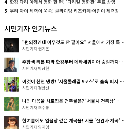
4
한강 다리 아래서 영화 한 편! '다리밑 영화관' 무료 상영
5
우리 아이 체력이 쑥쑥! 클라이밍 키즈카페·어린이 체력장
시민기자 인기뉴스
"편의점인데 아무것도 안 팔아요" 서울에서 가장 특별
한 편의점의 정체
시민기자 권기윤
주황색 리본 따라 한강부터 메타세쿼이아 숲길까지…
서울둘레길 15코스
시민기자 박상현
이것이 천연 냉방! '서울둘레길 9코스'로 숲속 피서 떠
나볼까
시민기자 정향선
나의 마음을 사로잡은 건축물은? '서울시 건축상' 수
상작 공개!
시민기자 조수봉
한여름에도 얼음장 같은 계곡물! 서울 '진관사 계곡'이
천국이네~
시민기자 양지영