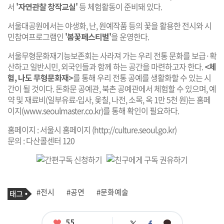
서
'자연관찰 창작교실'
등 체험활동이 준비돼 있다.
서울대공원에서는 야생화, 난, 원예작품 등의 꽃을 활용한 전시와 시
민참여프로그램인
'봄꽃페스티벌'
을 운영한다.
서울무형문화재기능보존회는 사라져 가는 우리 전통 문화를 보급·확
산하고 일반시민, 외국인들과 함께 하는 공간을 마련하고자 한다.
<체
험, 나도 무형문화재>
를 통해 우리 전통 공예를 생활화할 수 있는 시
간이 될 것이다. 돈화문 공예관, 북촌 공예관에서 체험할 수 있으며, 예
약 및 재료비(일부유료-입사, 옻칠, 나전, 소목, 옥 1만 5천 원)는 홈페
이지(
www.seoulmaster.co.kr
)를 통해 확인이 필요하다.
홈페이지 : 서울시 홈페이지 (
http://culture.seoul.go.kr
)
문의 : 다산콜센터 120
기
태
#전시
#공연
#문화예술
사
그
관
련
태
좋
55
카