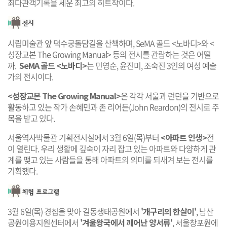
최다관객기록을 세운 최고의 히트작이다.
시립미술관 앞 덕수궁돌담길을 산책하며, SeMA 골드 <노바디>와 <
성장교본 The Growing Manual> 등의 전시를 관람하는 것은 어떨
까.
SeMA 골드 <노바디>
는 민영순, 윤진미, 조숙진 3인의 여성 예술
가의 전시이다.
<성장교본 The Growing Manual>
은 각각 서울과 런던을 기반으로
활동하고 있는 작가 손혜민과 존 리어든(John Reardon)의 전시로 주
목을 받고 있다.
서울역사박물관 기획전시실에서 3월 6일(목)부터
<아파트 인생>
전
이 열린다. 우리 생활에 깊숙이 자리 잡고 있는 아파트와 다양하게 관
계를 맺고 있는 사람들을 통해 아파트의 의미를 되새겨 보는 전시를
기획했다.
3월 6일(목) 경칩을 맞아 길동생태공원에서
'개구리의 한살이'
, 남산
공원이용지원센터에서
'겨울왕국에서 깨어난 양서류'
, 서울창포원에