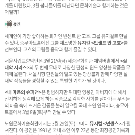
개를 마련했다. 3월 봄나들이를 떠난다면 문화예술과 함께하는 것은
어떨까?
세계인이 가장 좋아하는 화가인 빈센트 반 고흐. 그를 뮤지컬로 만날
수 있다. 충무아트홀에선 그를 재조명한
뮤지컬 <빈센트 반 고흐>
를
선보인다. 고흐의 그림을 음악과 함께 즐길 수 있다.
서울시립교향악단은 3월 21일(금) 세종문화회관 체임버홀에서
<실
내악 시리즈>
의 두 번째 무대로 다양한 편성의 윈드 앙상블 작품을 무
대에 올린다. 서울시향 단원들의 밀도 있는 앙상블과 함께 다양한 실
내악 작품들을 경험할 수 있는 특별한 기회가 될 것이다.
<내 마음의 슈퍼맨>
은 평범하지만 위대한 영웅인 아버지에 대해서
진지하게 생각해 보게 하는 작품으로 각박한 사회를 살아가는 우리들
의 마음 속에 뜨거운 감동을 불러 일으킬 국내 초연 연극이다. 충무아
트홀에서 3월 8일(토)부터 만날 수 있다.
노원문화예술회관에서는 3월 29일(토) 코미디
뮤지컬 <넌센스>
가 펼
쳐진다. 이 공연은 1991년 국내 초연 이후 23년 동안 최장공연기록과