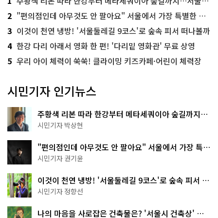
1
주황색 리본 따라 한강부터 메타세쿼이아 숲길까지…서울둘레길 15코스
2
"편의점인데 아무것도 안 팔아요" 서울에서 가장 특별한 편의점의 정체
3
이것이 천연 냉방! '서울둘레길 9코스'로 숲속 피서 떠나볼까
4
한강 다리 아래서 영화 한 편! '다리밑 영화관' 무료 상영
5
우리 아이 체력이 쑥쑥! 클라이밍 키즈카페·어린이 체력장
시민기자 인기뉴스
주황색 리본 따라 한강부터 메타세쿼이아 숲길까지…
서울둘레길 15코스
시민기자 박상현
"편의점인데 아무것도 안 팔아요" 서울에서 가장 특별
한 편의점의 정체
시민기자 권기윤
이것이 천연 냉방! '서울둘레길 9코스'로 숲속 피서 떠
나볼까
시민기자 정향선
나의 마음을 사로잡은 건축물은? '서울시 건축상' 수