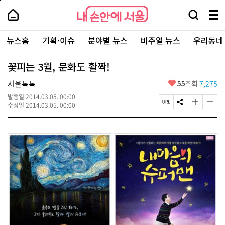
본
페
내
문
이
내
손
검
메
바
지
손
안
색
뉴
로
상
안
주
에
창
전
가
단
에
뉴스홈
기획·이슈
분야별 뉴스
비주얼 뉴스
우리동네
요
서
열
체
기
으
서
서
울
기
보
로
울
비
기
이
-
꽃피는 3월, 문화도 활짝!
스
동
서
바
울
좋
서울톡톡
55
조회
7,275
로
시
아
가
대
발행일
2014.03.05. 00:00
요
기
페
S
글
글
표
수정일
2014.03.05. 00:00
이
N
자
자
소
지
S
크
크
통
U
공
기
기
포
R
유
크
작
털
L
하
게
게
복
기
변
변
사
경
경
하
하
기
기