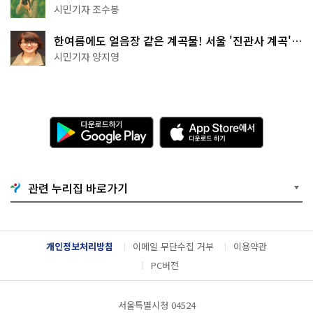
상작 공개!
시민기자 조수봉
한여름에도 얼음장 같은 계곡물! 서울 '진관사 계곡'이
천국이네~
시민기자 양지영
다
A
운
p
로
p
드
S
하
t
기
o
관련 누리집 바로가기
G
r
o
e
o
에
g
서
l
다
개인정보처리방침
이메일 무단수집 거부
이용약관
e
운
P
로
PC버전
l
드
a
하
y
기
서울특별시청 04524