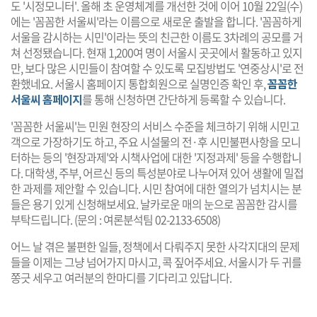
도 '시정모니터'. 올해 초 운영체계를 개선한 것에 이어 10월 22일(수)
에는 '꼼꼼한 서울씨'라는 이름으로 새로운 출발을 합니다. '꼼꼼하게
서울을 감시하는 시민'이라는 뜻의 친근한 이름도 3차례의 공모를 거
쳐 선정됐습니다. 현재 1,200여 명이 서울시 곳곳에서 활동하고 있지
만, 보다 많은 시민들이 참여할 수 있도록 모집방법도 '연중상시'로 전
환했네요. 서울시 홈페이지 통합회원으로 실명인증 확인 후,
꼼꼼한
서울씨 홈페이지
를 통해 신청하면 간단하게 등록할 수 있습니다.
'꼼꼼한 서울씨'는 민원 현장의 서비스 수준을 체크하기 위해 시민고
객으로 가장하기도 하고, 주요 시설물의 전·후 시민불편사항을 모니
터하는 등의 '현장과제'와 시책사업에 대한 '지정과제' 등을 수행합니
다. 대학생, 주부, 어르신 등의 특성분야로 나누어져 있어 생활에 밀접
한 과제를 제안할 수 있습니다. 시민 참여에 대한 열의가 넘치시는 분
들은 용기 있게 신청해보세요. 날카로운 매의 눈으로 꼼꼼한 감시를
부탁드립니다. (문의 : 여론분석팀 02-2133-6508)
어느 날 겪은 불편한 일들, 정책에서 다뤄주지 못한 사각지대의 문제
들을 이제는 그냥 넘어가지 마시고, 콕 짚어주세요. 서울시가 두 귀를
쫑긋 세우고 여러분의 한마디를 기다리고 있답니다.
기