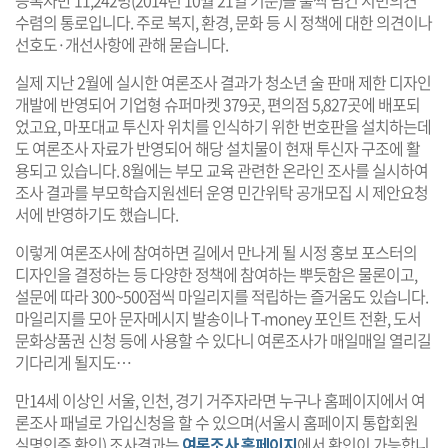
수렴의 통로입니다. 주로 복지, 환경, 문화 등 시 정책에 대한 의견이나
선호도·개선사항에 관해 묻습니다.
실제 지난 2월에 실시한 여론조사 결과가 청소년 술 판매 제한 디자인
개발에 반영되어 기업형 슈퍼마켓 379곳, 편의점 5,827곳에 배포되
었고요, 마포대교 투신자 위치를 인식하기 위한 번호판을 설치하는데
도 여론조사 자료가 반영되어 해당 설치물이 현재 투신자 구조에 활
용되고 있습니다. 8월에는 부모 교육 관련한 온라인 조사를 실시하여
조사 결과를 부모학습지원센터 운영 민간위탁 공개모집 시 제안요청
서에 반영하기도 했습니다.
이렇게 여론조사에 참여하면 길에서 만나게 될 시정 홍보 포스터의
디자인을 결정하는 등 다양한 정책에 참여하는 뿌듯함은 물론이고,
설문에 따라 300~500점씩 마일리지를 적립하는 즐거움도 있습니다.
마일리지를 모아 문자메시지 발송이나 T-money 포인트 전환, 도서
문화상품권 신청 등에 사용할 수 있다니 여론조사가 매일매일 열리길
기다리게 될지도…
만14세 이상인 서울, 인천, 경기 거주자라면 누구나 홈페이지에서 여
론조사 패널로 가입신청을 할 수 있으며(서울시 홈페이지 통합회원
실명인증 확인) 조사결과는
여론조사 홈페이지
에서 확인이 가능합니