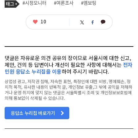
태
#시정모니터
#여론조사
#엠보팅
사
그
관
련
태
좋
10
카
트
페
그
아
카
위
이
요
오
터
스
톡
북
댓글은 자유로운 의견 공유의 장이므로 서울시에 대한 신고,
제안, 건의 등 답변이나 개선이 필요한 사항에 대해서는
전자
민원 응답소 누리집을 이용
하여 주시기 바랍니다.
상업성 광고, 저작권 침해, 저속한 표현, 특정인에 대한 비방, 명예훼손, 정
치적 목적, 유사한 내용의 반복적 글, 개인정보 유출,그 밖에 공익을 저해하
거나 운영 취지에 맞지 않는 댓글은 서울특별시 조례 및 개인정보보호법에
의해 통보없이 삭제될 수 있습니다.
응답소 누리집 바로가기