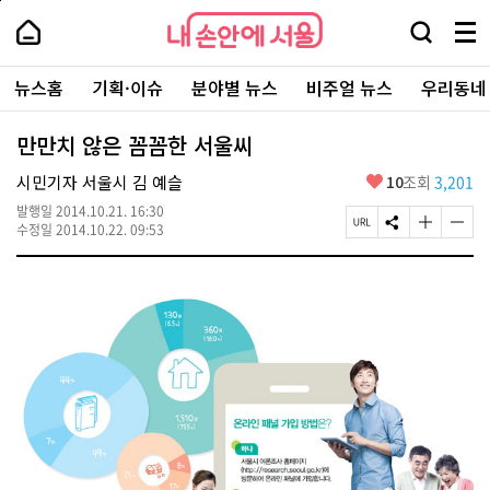
본
페
내
문
이
내
손
검
메
바
지
손
안
색
뉴
로
상
안
주
에
창
전
가
단
에
뉴스홈
기획·이슈
분야별 뉴스
비주얼 뉴스
우리동네
요
서
열
체
기
으
서
서
울
기
보
로
울
비
기
이
-
만만치 않은 꼼꼼한 서울씨
스
동
서
바
울
좋
시민기자 서울시 김 예슬
10
조회
3,201
로
시
아
가
대
발행일
2014.10.21. 16:30
요
기
페
S
글
글
표
수정일
2014.10.22. 09:53
이
N
자
자
소
지
S
크
크
통
U
공
기
기
포
R
유
크
작
털
L
하
게
게
복
기
변
변
사
경
경
하
하
기
기