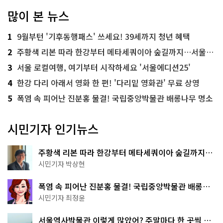
많이 본 뉴스
1
9월부턴 '기후동행패스' 쓰세요! 39세까지 청년 혜택
2
주황색 리본 따라 한강부터 메타세쿼이아 숲길까지…서울둘레길 15코스
3
서울 로컬여행, 여기부터 시작하세요 '서울에디션25'
4
한강 다리 아래서 영화 한 편! '다리밑 영화관' 무료 상영
5
폭염 속 피어난 진분홍 물결! 국립중앙박물관 배롱나무 명소
시민기자 인기뉴스
주황색 리본 따라 한강부터 메타세쿼이아 숲길까지…
서울둘레길 15코스
시민기자 박상현
폭염 속 피어난 진분홍 물결! 국립중앙박물관 배롱나
무 명소
시민기자 최정윤
서울역사박물관 이렇게 많았어? 주말마다 한 곳씩 떠