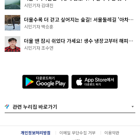
나는 역사 산책
시민기자 김대진
더울수록 더 걷고 싶어지는 숲길! 서울둘레길 '아차산
코스'
시민기자 백승훈
더울 땐 잠시 쉬었다 가세요! 생수 냉장고부터 해피소
·무더위쉼터까지
시민기자 조수연
다
A
운
p
로
p
드
S
하
t
기
o
관련 누리집 바로가기
G
r
o
e
o
에
g
서
l
다
개인정보처리방침
이메일 무단수집 거부
이용약관
e
운