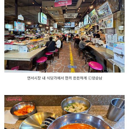
연서시장 내 식당가에서 한끼 든든하게 ⓒ양순남