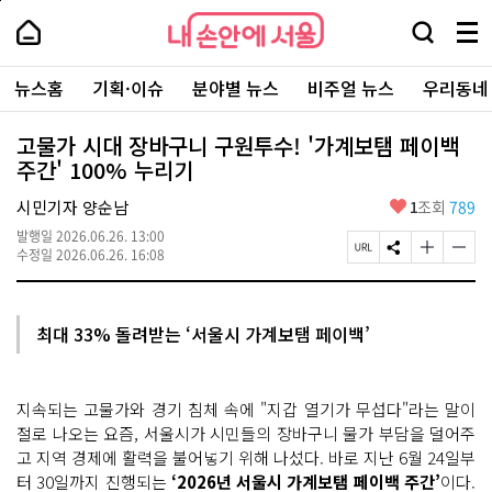
본
페
내
문
이
내
손
검
메
바
지
손
안
색
뉴
로
상
안
주
에
창
전
가
단
에
뉴스홈
기획·이슈
분야별 뉴스
비주얼 뉴스
우리동네
요
서
열
체
기
으
서
서
울
기
보
로
울
비
기
이
-
고물가 시대 장바구니 구원투수! '가계보탬 페이백
스
동
서
주간' 100% 누리기
바
울
로
시
가
좋
시민기자 양순남
1
조회
789
대
기
아
표
발행일
2026.06.26. 13:00
요
소
페
S
글
글
수정일
2026.06.26. 16:08
통
이
N
자
자
포
지
S
크
크
털
U
공
기
기
R
유
크
작
최대 33% 돌려받는 ‘서울시 가계보탬 페이백’
L
하
게
게
복
기
변
변
사
경
경
하
하
지속되는 고물가와 경기 침체 속에 "지갑 열기가 무섭다"라는 말이
기
기
절로 나오는 요즘, 서울시가 시민들의 장바구니 물가 부담을 덜어주
고 지역 경제에 활력을 불어넣기 위해 나섰다. 바로 지난 6월 24일부
터 30일까지 진행되는
‘2026년 서울시 가계보탬 페이백 주간’
이다.