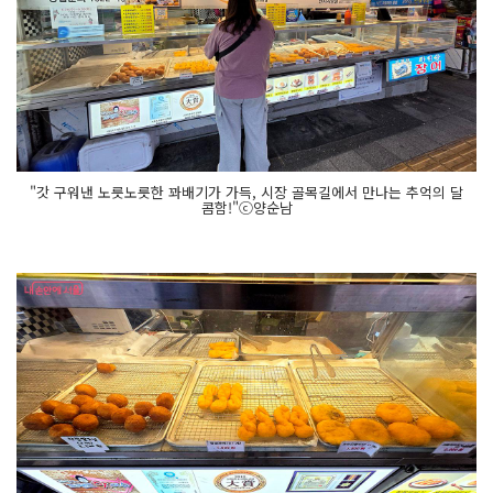
"갓 구워낸 노릇노릇한 꽈배기가 가득, 시장 골목길에서 만나는 추억의 달
콤함!"ⓒ양순남