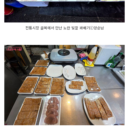
전통시장 골목에서 만난 노란 빛깔 꽈배기ⓒ양순남