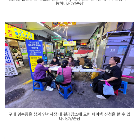
능하다.ⓒ양순남
구매 영수증을 챙겨 연서시장 내 환급장소에 오면 페이백 신청을 할 수 있
다. ⓒ양순남