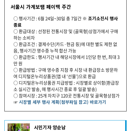
서울시 가계보탬 페이백 주간
○ 행사기간 : 6월 24일~30일 총 7일간
※ 조기소진시 행사
종료
○ 환급대상 : 선정된 전통시장 및 (골목형)상점가에서 구매
하는 소비자
○ 환급조건 : 결제수단(카드·현금 등)에 대한 별도 제한 없
음, 행사기간 영수증 누적 합산 가능
○ 환급한도 : 행사기간 내 해당시장에서 1인당 한 번, 최대 3
만 원
○ 환급방법 : 구매 영수증 지참 후 시장 내 환급장소 방문하
여 디지털온누리상품권(앱 내 ‘선물’)으로 환급
○ 디지털온누리상품권 지급방법 : 시장별로 상이함(환급장
소 실시간 발송, 매 행사시간 종료 후 일괄 발송)
○ 참여시장 : 25개 자치구 120곳 전통시장 및 골목형상점가
☞
시장별 세부 행사 계획(첨부파일 참고) 바로가기
기
시민기자 양순남
사