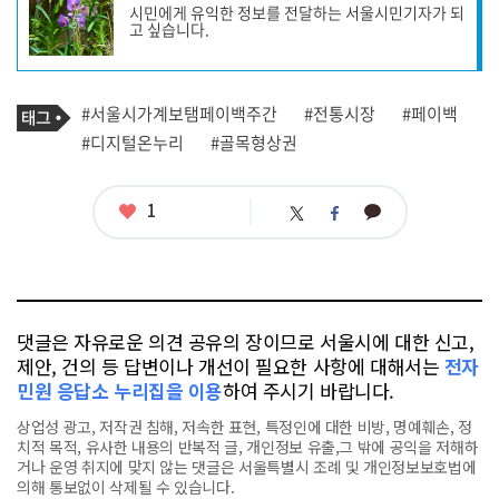
시민에게 유익한 정보를 전달하는 서울시민기자가 되
작
고 싶습니다.
성
자
프
로
기
필
태
#서울시가계보탬페이백주간
#전통시장
#페이백
사
그
관
#디지털온누리
#골목형상권
련
태
그
좋
1
카
트
페
아
카
위
이
요
오
터
스
톡
북
댓글은 자유로운 의견 공유의 장이므로 서울시에 대한 신고,
제안, 건의 등 답변이나 개선이 필요한 사항에 대해서는
전자
민원 응답소 누리집을 이용
하여 주시기 바랍니다.
상업성 광고, 저작권 침해, 저속한 표현, 특정인에 대한 비방, 명예훼손, 정
치적 목적, 유사한 내용의 반복적 글, 개인정보 유출,그 밖에 공익을 저해하
거나 운영 취지에 맞지 않는 댓글은 서울특별시 조례 및 개인정보보호법에
의해 통보없이 삭제될 수 있습니다.