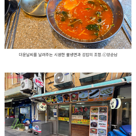
더운날씨를 날려주는 시원한 물냉면과 김밥의 조합.ⓒ양순남