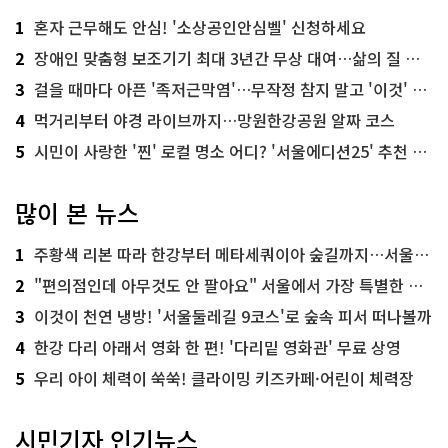
1
혼자 근무해도 안심! '소상공인안심벨' 신청하세요
2
장애인 맞춤형 보조기기 최대 3년간 무상 대여…삶의 질 높인다
3
걸을 때마다 아픈 '족저근막염'…무작정 참지 말고 '이것' 해보세요!
4
먹거리부터 야경 라이브까지…망원한강공원 알짜 코스
5
시민이 사랑한 '찐' 로컬 명소 어디? '서울에디션25' 추천 코스
많이 본 뉴스
1
주황색 리본 따라 한강부터 메타세쿼이아 숲길까지…서울둘레길 15코스
2
"편의점인데 아무것도 안 팔아요" 서울에서 가장 특별한 편의점의 정체
3
이것이 천연 냉방! '서울둘레길 9코스'로 숲속 피서 떠나볼까
4
한강 다리 아래서 영화 한 편! '다리밑 영화관' 무료 상영
5
우리 아이 체력이 쑥쑥! 클라이밍 키즈카페·어린이 체력장
시민기자 인기뉴스