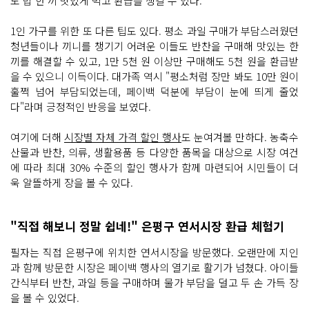
도 밥 한 끼 맛있게 먹고 환급을 챙길 수 있다.
1인 가구를 위한 또 다른 팁도 있다. 평소 과일 구매가 부담스러웠던
청년들이나 끼니를 챙기기 어려운 이들도 반찬을 구매해 맛있는 한
끼를 해결할 수 있고, 1만 5천 원 이상만 구매해도 5천 원을 환급받
을 수 있으니 이득이다. 대가족 역시 "평소처럼 장만 봐도 10만 원이
훌쩍 넘어 부담되었는데, 페이백 덕분에 부담이 눈에 띄게 줄었
다"라며 긍정적인 반응을 보였다.
여기에 더해
시장별 자체 가격 할인 행사
도 눈여겨볼 만하다. 농축수
산물과 반찬, 의류, 생활용품 등 다양한 품목을 대상으로 시장 여건
에 따라 최대 30% 수준의 할인 행사가 함께 마련되어 시민들이 더
욱 알뜰하게 장을 볼 수 있다.
"직접 해보니 정말 쉽네!" 은평구 연서시장 환급 체험기
필자는 직접 은평구에 위치한 연서시장을 방문했다. 오랜만에 지인
과 함께 방문한 시장은 페이백 행사의 열기로 활기가 넘쳤다. 아이들
간식부터 반찬, 과일 등을 구매하며 물가 부담을 덜고 두 손 가득 장
을 볼 수 있었다.