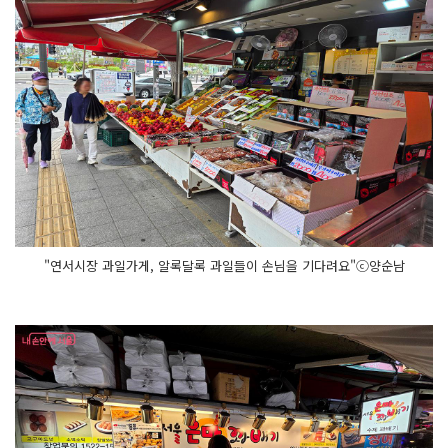
"연서시장 과일가게, 알록달록 과일들이 손님을 기다려요"ⓒ양순남