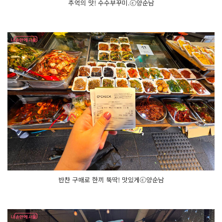
추억의 맛! 수수부꾸미.ⓒ양순남
반찬 구매로 한끼 뚝딱! 맛있게ⓒ양순남