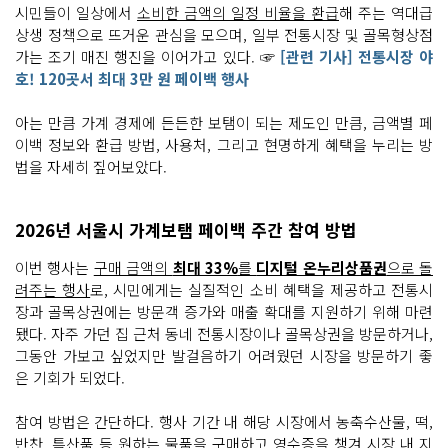
시민들이 일상에서
소비한 금액의 일정 비율을 환급
해 주는 역대급
상생 정책으로 뜨거운 관심을 모으며, 일부 전통시장 및 골목형상점
가는 조기 매진 행진을 이어가고 있다. ☞
[관련 기사] 전통시장 야
호! 120곳서 최대 3만 원 페이백 행사
아는 만큼 가계 경제에 든든한 보탬이 되는 제도인 만큼, 금액별 페
이백 정보와 환급 방법, 사용처, 그리고 현명하게 혜택을 누리는 방
법을 자세히 짚어보았다.
2026년 서울시 가계보탬 페이백 주간 참여 방법
이번 행사는
구매 금액의
최대 33%
를
디지털 온누리상품권
으로 돌
려주는 행사
로, 시민에게는 실질적인 소비 혜택을 제공하고 전통시
장과 골목상권에는 방문객 증가와 매출 확대를 지원하기 위해 마련
됐다. 자주 가던 집 근처 동네 전통시장이나 골목상권을 방문하거나,
그동안 가보고 싶었지만 발걸음하기 어려웠던 시장을 방문하기 좋
은 기회가 되었다.
참여 방법은 간단하다. 행사 기간 내 해당 시장에서 농축수산물, 떡,
반찬, 특산품 등 원하는 물품을 구매하고 영수증을 챙겨 시장 내 지