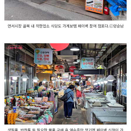
연서시장 골목 내 착한업소 식당도 가계보탬 페이백 참여 점포다.ⓒ양순남
생필품, 반찬통 등 필요한 물품 구매 후 영수증만 챙기면 페이백 신청이 가