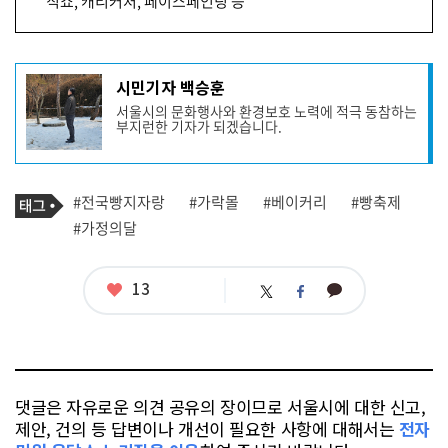
직쇼, 캐리커처, 페이스페인팅 등
기
시민기자 백승훈
사
서울시의 문화행사와 환경보호 노력에 적극 동참하는
작
부지런한 기자가 되겠습니다.
성
자
프
로
기
필
태
#전국빵지자랑
#가락몰
#베이커리
#빵축제
사
그
관
#가정의달
련
태
그
좋
13
카
트
페
아
카
위
이
요
오
터
스
톡
북
댓글은 자유로운 의견 공유의 장이므로 서울시에 대한 신고,
제안, 건의 등 답변이나 개선이 필요한 사항에 대해서는
전자