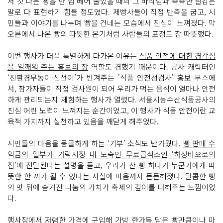
서 갓 나온 빵을 한 입 베어 물었을 때의 그 바삭함과 촉촉한 질감은
말로 다 표현하기 힘들 정도였다. 제빵사들이 직접 반죽을 굽고, 시
민들과 이야기를 나누며 빵을 건네는 모습에서 진심이 느껴졌다. 막
오븐에서 나온 빵의 따뜻한 온기처럼 사람들의 표정도 참 따뜻했다.
이번 행사가 더욱 특별하게 다가온 이유는
식품 안전에 대한 경각심
을 일깨워 주는 홍보의 장
역할도 겸했기 때문이다. 공사 캐릭터인
‘친환경무농이·신선이’가 반겨주는 '식품 안전성검사' 홍보 부스에
서, 참가자들이 직접 검사원이 되어 우리가 먹는 음식이 얼마나 안전
하게 관리되는지 체험하는 행사가 열렸다. 서울시농수산식품공사의
진심 어린 노력이 느껴지는 순간이었고, 이 행사가 식품 안전이란 교
육적 가치까지 실천하고 있음을 깨닫게 해주었다.
시민들의 마음을 뭉클하게 하는 ‘기부’ 소식도 반가웠다.
빵 판매 수
익금의 일부가 가락시장 내 노숙인 무료급식소인 ‘하상바오로의
집’에 전달
된다는 설명을 듣고, 우리가 산 빵 하나가 누군가에게 따
뜻한 한 끼가 될 수 있다는 사실에 마음까지 든든해졌다. 달콤한 빵
의 맛 뒤에 숨겨진 나눔의 가치가 축제의 깊이를 더해주는 느낌이었
다.
행사장에서 저렴한 가격에 구입해 가방 한가득 담은 빵만큼이나 마