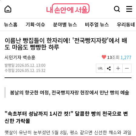
본
페
내
문
이
내
손
검
메
바
지
손
안
색
뉴
로
상
안
주
에
창
전
가
단
에
뉴스홈
기획·이슈
분야별 뉴스
비주얼 뉴스
우리동네
요
서
열
체
기
으
서
서
울
기
보
로
울
비
기
이
-
이름난 빵집들이 한자리에! '전국빵지자랑'에서 배
스
동
서
도 마음도 빵빵한 하루
바
울
로
시
가
좋
시민기자 백승훈
13
조회
1,277
대
기
아
표
발행일
2026.05.12. 13:00
요
소
페
S
글
글
수정일
2026.05.12. 15:32
통
이
N
자
자
포
지
S
크
크
털
U
공
기
기
R
유
크
작
봄날의 향긋한 여정, 전국빵지자랑 현장에서 만난 빵의 예술
L
하
게
게
복
기
변
변
사
경
경
하
하
"속초부터 성남까지 1시간 컷!" 달콤한 빵의 천국으로 변
기
기
신한 가락몰
햇살이 유난히 눈부셨던 5월 8일, 평소 같으면 신선한 채소와 과일