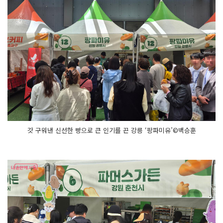
갓 구워낸 신선한 빵으로 큰 인기를 끈 강릉 ‘팡파미유’©백승훈