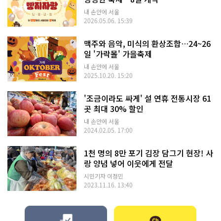
내 손안에 서울
2026.05.06. 15:39
맥주와 음악, 미식의 환상조합…24~26
일 '가락몰' 가을축제
내 손안에 서울
2025.10.20. 15:20
'조금이라도 싸게' 설 연휴 전통시장 61
곳 최대 30% 할인
내 손안에 서울
2024.02.05. 17:00
1천 명의 8만 포기 김장 담그기 현장! 사
랑 양념 넣어 이웃에게 전달
시민기자 이정민
2023.11.16. 13:40