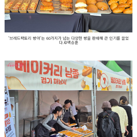
'브레드팩토리 빵야'는 60가지가 넘는 다양한 빵을 판매해 큰 인기를 끌었
다.©백승훈