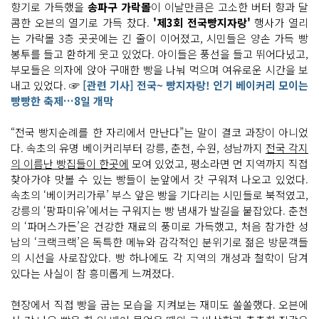
향기로 가득했을
송파구 가락몰
이 이날만큼은 고소한 버터 향과 달
콤한 오븐의 열기로 가득 찼다.
'제3회 전국빵지자랑'
행사가 열리
는 가락몰 3층 곳곳에는 긴 줄이 이어졌고, 시민들은 양손 가득 빵
봉투를 들고 환하게 웃고 있었다. 아이들은 풍선을 들고 뛰어다녔고,
부모들은 의자에 앉아 구매한 빵을 나눠 먹으며 여유로운 시간을 보
내고 있었다. ☞
[관련 기사] 전국~ 빵지자랑! 인기 베이커리 모이는
빵빵한 축제…8일 개막
“전국 빵지순례를 한 자리에서 만난다”는 말이 결코 과장이 아니었
다. 속초의 유명 베이커리부터 강릉, 춘천, 수원, 성남까지
전국 각지
의 이름난 빵집들이 한곳에
모여 있었고, 평소라면 먼 지역까지 직접
찾아가야 맛볼 수 있는 빵들이 눈앞에서 갓 구워져 나오고 있었다.
속초의 ‘베이커리가루’ 부스 앞은 빵을 기다리는 시민들로 북적였고,
강릉의 ‘팡파미유’에서는 구워지는 빵 냄새가 발길을 붙잡았다. 춘천
의 ‘파머스가든’은 건강한 재료의 풍미로 가득했고, 처음 참가한 성
남의 ‘크랙크랙’은 독특한 메뉴와 감각적인 분위기로 젊은 방문객들
의 시선을 사로잡았다. 빵 하나에도 각 지역의 개성과 철학이 담겨
있다는 사실이 참 흥미롭게 느껴졌다.
현장에서 직접 빵을 굽는 모습을 지켜보는 재미도 쏠쏠했다. 오븐에