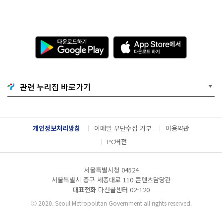
다
A
운
p
로
p
드
S
하
t
기
o
관련 누리집 바로가기
G
r
o
e
o
에
g
서
l
다
개인정보처리방침
이메일 무단수집 거부
이용약관
e
운
P
로
PC버전
l
드
a
하
y
기
서울특별시청 04524
서울특별시 중구 세종대로 110 콘텐츠담당관
대표전화
다산콜센터
02-120
ⓒ
2020. Seoul Metropolitan Government all rights reserved.