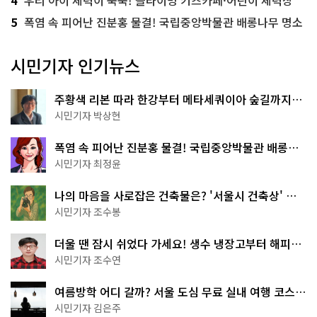
5
폭염 속 피어난 진분홍 물결! 국립중앙박물관 배롱나무 명소
시민기자 인기뉴스
주황색 리본 따라 한강부터 메타세쿼이아 숲길까지…
서울둘레길 15코스
시민기자 박상현
폭염 속 피어난 진분홍 물결! 국립중앙박물관 배롱나
무 명소
시민기자 최정윤
나의 마음을 사로잡은 건축물은? '서울시 건축상' 수
상작 공개!
시민기자 조수봉
더울 땐 잠시 쉬었다 가세요! 생수 냉장고부터 해피소
·무더위쉼터까지
시민기자 조수연
여름방학 어디 갈까? 서울 도심 무료 실내 여행 코스
추천
시민기자 김은주