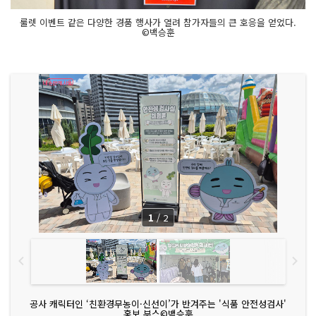
룰렛 이벤트 같은 다양한 경품 행사가 열려 참가자들의 큰 호응을 얻었다.
©백승훈
1
/
2
공사 캐릭터인 ‘친환경무농이·신선이’가 반겨주는 '식품 안전성검사'
홍보 부스©백승훈