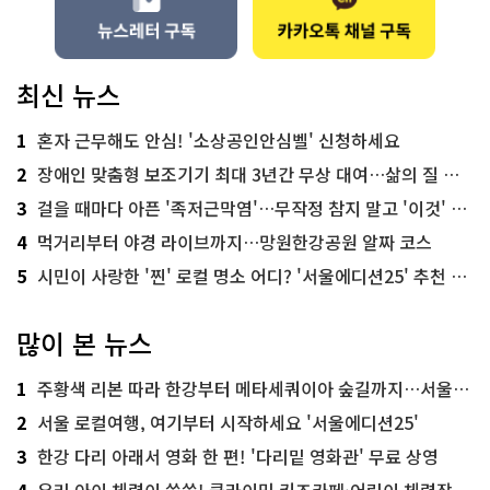
최신 뉴스
1
혼자 근무해도 안심! '소상공인안심벨' 신청하세요
2
장애인 맞춤형 보조기기 최대 3년간 무상 대여…삶의 질 높인다
3
걸을 때마다 아픈 '족저근막염'…무작정 참지 말고 '이것' 해보세요!
4
먹거리부터 야경 라이브까지…망원한강공원 알짜 코스
5
시민이 사랑한 '찐' 로컬 명소 어디? '서울에디션25' 추천 코스
많이 본 뉴스
1
주황색 리본 따라 한강부터 메타세쿼이아 숲길까지…서울둘레길 15코스
2
서울 로컬여행, 여기부터 시작하세요 '서울에디션25'
3
한강 다리 아래서 영화 한 편! '다리밑 영화관' 무료 상영
4
우리 아이 체력이 쑥쑥! 클라이밍 키즈카페·어린이 체력장