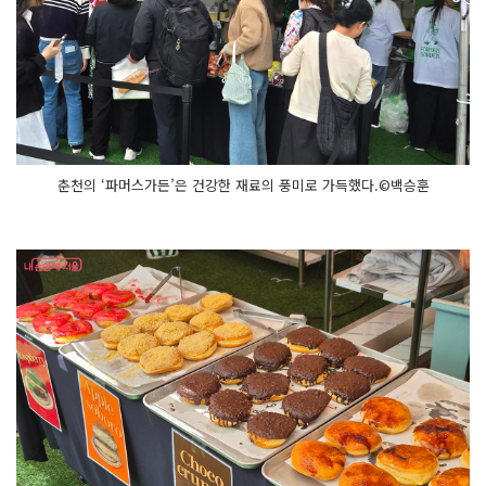
춘천의 ‘파머스가든’은 건강한 재료의 풍미로 가득했다.©백승훈