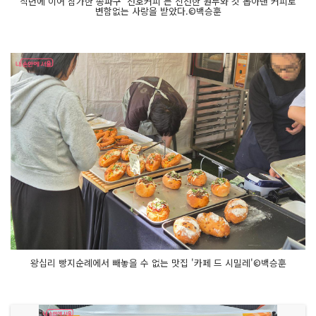
작년에 이어 참가한 송파구 '선호커피'는 신선한 원두와 갓 뽑아낸 커피로
변함없는 사랑을 받았다.©백승훈
왕십리 빵지순례에서 빼놓을 수 없는 맛집 '카페 드 시밀레'©백승훈