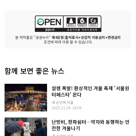
본 저작물은 "공공누리"
제4유형:출처표시+상업적 이용금지+변경금지
조건에 따라 이용 할 수 있습니다.
함께 보면 좋은 뉴스
설렘 폭발! 환상적인 겨울 축제 '서울윈
터페스타' 온다
내 손안에 서울
2025.11.24. 18:04
난방비, 한파쉼터…약자와 동행하는 안
전한 겨울나기
내 손안에 서울