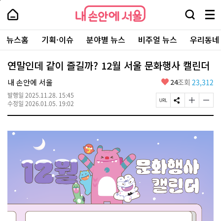
본
페
내
문
이
내
손
검
메
바
지
손
안
색
뉴
로
상
안
주
에
창
전
가
단
에
뉴스홈
기획·이슈
분야별 뉴스
비주얼 뉴스
우리동네
요
서
열
체
기
으
서
서
울
기
보
로
울
비
기
이
-
연말인데 같이 즐길까? 12월 서울 문화행사 캘린더
스
동
서
바
울
좋
내 손안에 서울
24
조회
23,312
로
시
아
가
대
발행일
2025.11.28. 15:45
요
기
페
S
글
글
표
수정일
2026.01.05. 19:02
이
N
자
자
소
지
S
크
크
통
U
공
기
기
포
R
유
크
작
털
L
하
게
게
복
기
변
변
사
경
경
하
하
기
기