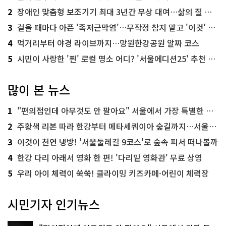
2
장애인 맞춤형 보조기기 최대 3년간 무상 대여…삶의 질 높인다
3
걸을 때마다 아픈 '족저근막염'…무작정 참지 말고 '이것' 해보세요!
4
먹거리부터 야경 라이브까지…망원한강공원 알짜 코스
5
시민이 사랑한 '찐' 로컬 명소 어디? '서울에디션25' 추천 코스
많이 본 뉴스
1
"편의점인데 아무것도 안 팔아요" 서울에서 가장 특별한 편의점의 정체
2
주황색 리본 따라 한강부터 메타세쿼이아 숲길까지…서울둘레길 15코스
3
이것이 천연 냉방! '서울둘레길 9코스'로 숲속 피서 떠나볼까
4
한강 다리 아래서 영화 한 편! '다리밑 영화관' 무료 상영
5
우리 아이 체력이 쑥쑥! 클라이밍 키즈카페·어린이 체력장
시민기자 인기뉴스