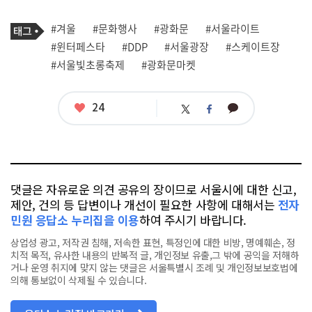
기
태
#겨울
#문화행사
#광화문
#서울라이트
사
그
관
#윈터페스타
#DDP
#서울광장
#스케이트장
련
#서울빛초롱축제
#광화문마켓
태
그
좋
24
카
트
페
아
카
위
이
요
오
터
스
톡
북
댓글은 자유로운 의견 공유의 장이므로 서울시에 대한 신고,
제안, 건의 등 답변이나 개선이 필요한 사항에 대해서는
전자
민원 응답소 누리집을 이용
하여 주시기 바랍니다.
상업성 광고, 저작권 침해, 저속한 표현, 특정인에 대한 비방, 명예훼손, 정
치적 목적, 유사한 내용의 반복적 글, 개인정보 유출,그 밖에 공익을 저해하
거나 운영 취지에 맞지 않는 댓글은 서울특별시 조례 및 개인정보보호법에
의해 통보없이 삭제될 수 있습니다.