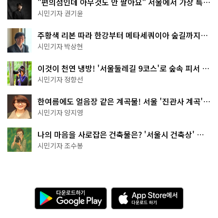
"편의점인데 아무것도 안 팔아요" 서울에서 가장 특별
한 편의점의 정체
시민기자 권기윤
주황색 리본 따라 한강부터 메타세쿼이아 숲길까지…
서울둘레길 15코스
시민기자 박상현
이것이 천연 냉방! '서울둘레길 9코스'로 숲속 피서 떠
나볼까
시민기자 정향선
한여름에도 얼음장 같은 계곡물! 서울 '진관사 계곡'이
천국이네~
시민기자 양지영
나의 마음을 사로잡은 건축물은? '서울시 건축상' 수
상작 공개!
시민기자 조수봉
다
A
운
p
로
p
드
S