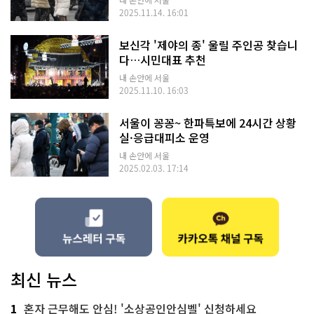
2025.11.14. 16:01
보신각 '제야의 종' 울릴 주인공 찾습니
다…시민대표 추천
내 손안에 서울
2025.11.10. 16:03
서울이 꽁꽁~ 한파특보에 24시간 상황
실·응급대피소 운영
내 손안에 서울
2025.02.03. 17:14
최신 뉴스
1
혼자 근무해도 안심! '소상공인안심벨' 신청하세요