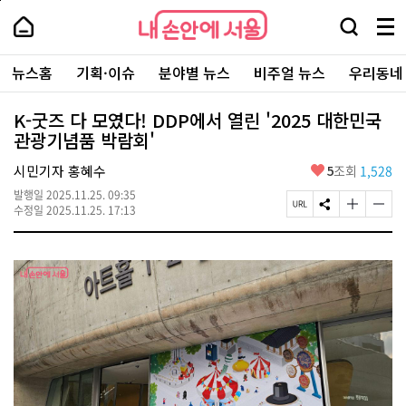
본
페
내
문
이
내
손
검
메
바
지
손
안
색
뉴
로
상
안
주
에
창
전
가
단
에
뉴스홈
기획·이슈
분야별 뉴스
비주얼 뉴스
우리동네
요
서
열
체
기
으
서
서
울
기
보
로
울
비
기
이
-
K-굿즈 다 모였다! DDP에서 열린 '2025 대한민국
스
동
서
관광기념품 박람회'
바
울
로
시
가
좋
시민기자 홍혜수
5
조회
1,528
대
기
아
표
발행일
2025.11.25. 09:35
요
소
페
S
글
글
수정일
2025.11.25. 17:13
통
이
N
자
자
포
지
S
크
크
털
U
공
기
기
R
유
크
작
L
하
게
게
복
기
변
변
사
경
경
하
하
기
기