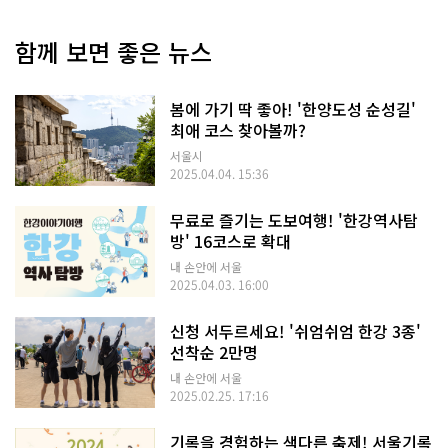
함께 보면 좋은 뉴스
봄에 가기 딱 좋아! '한양도성 순성길'
최애 코스 찾아볼까?
서울시
2025.04.04. 15:36
무료로 즐기는 도보여행! '한강역사탐
방' 16코스로 확대
내 손안에 서울
2025.04.03. 16:00
신청 서두르세요! '쉬엄쉬엄 한강 3종'
선착순 2만명
내 손안에 서울
2025.02.25. 17:16
기록을 경험하는 색다른 축제! 서울기록