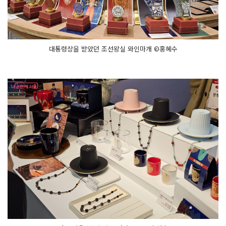
대통령상을 받았던 조선왕실 와인마개 ©홍혜수