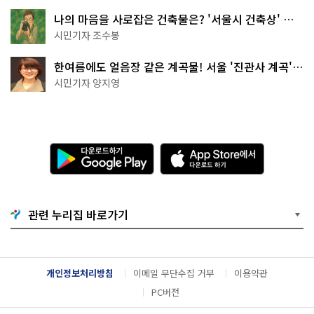
나의 마음을 사로잡은 건축물은? '서울시 건축상' 수
상작 공개!
시민기자 조수봉
한여름에도 얼음장 같은 계곡물! 서울 '진관사 계곡'이
천국이네~
시민기자 양지영
다
A
운
p
로
p
드
S
하
t
기
o
관련 누리집 바로가기
G
r
o
e
o
에
g
서
l
다
개인정보처리방침
이메일 무단수집 거부
이용약관
e
운
P
로
PC버전
l
드