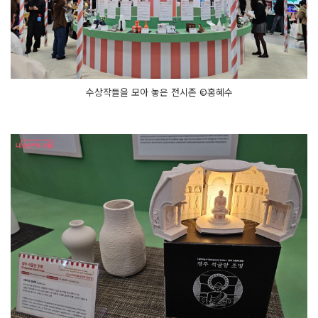
수상작들을 모아 놓은 전시존 ©홍혜수