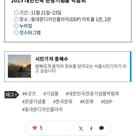
2025 대한민국 관광기념품 박람회
○ 기간 : 11월 21일~23일
○ 장소 : 동대문디자인플라자(DDP) 아트홀 1관, 2관
○
누리집
○
인스타그램
기
시민기자 홍혜수
사
발빠르게 움직여 정보를 담아오는 서울시민기자가 되
작
고 싶습니다
성
자
프
로
기
필
태
#K굿즈
#기념품
#대한민국관광기념품박람회
사
그
관
#관광기념품
#한국문화
#K문화
#DDP
련
#동대문디자인플라자
태
그
좋
5
카
트
페
아
카
위
이