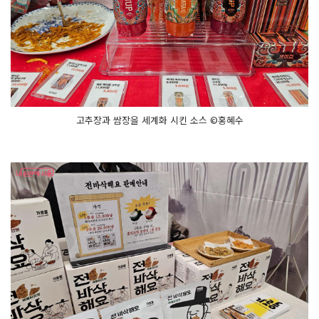
고추장과 쌈장을 세계화 시킨 소스 ©홍혜수