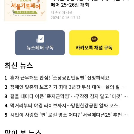
페어 25~26일 개최
내 손안에 서울
2024.10.16. 17:14
최신 뉴스
1
혼자 근무해도 안심! '소상공인안심벨' 신청하세요
2
장애인 맞춤형 보조기기 최대 3년간 무상 대여…삶의 질 높인다
3
걸을 때마다 아픈 '족저근막염'…무작정 참지 말고 '이것' 해보세요!
4
먹거리부터 야경 라이브까지…망원한강공원 알짜 코스
5
시민이 사랑한 '찐' 로컬 명소 어디? '서울에디션25' 추천 코스
많이 본 뉴스