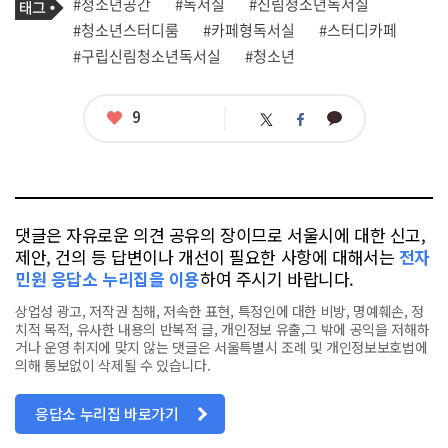
필
태
#청소년공간
#독서실
#신림청소년독서실
사
그
관
#청소년스터디룸
#카페형독서실
#스터디카페
련
#구립신림청소년독서실
#청소년
태
그
좋
9
카
트
페
아
카
위
이
요
오
터
스
톡
북
댓글은 자유로운 의견 공유의 장이므로 서울시에 대한 신고,
제안, 건의 등 답변이나 개선이 필요한 사항에 대해서는
전자
민원 응답소 누리집을 이용
하여 주시기 바랍니다.
상업성 광고, 저작권 침해, 저속한 표현, 특정인에 대한 비방, 명예훼손, 정
치적 목적, 유사한 내용의 반복적 글, 개인정보 유출,그 밖에 공익을 저해하
거나 운영 취지에 맞지 않는 댓글은 서울특별시 조례 및 개인정보보호법에
의해 통보없이 삭제될 수 있습니다.
응답소 누리집 바로가기