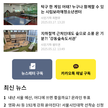
탁구 한 게임 어때? 누구나 함께할 수 있
는 시립보라매청소년센터
시민기자 최현우
2025.03.17. 13:20
지하철역 근처인데도 숲으로 소풍 온 기
분?! '강동숲속도서관'
시민기자 염지연
2025.05.12. 13:49
최신 뉴스
1
내년 서울 예산, 어디에 쓰면 좋을까요? 온라인 투표
2
영화·AI 등 192개 강좌 쏟아진다! 서울시민대학 선착순 신청