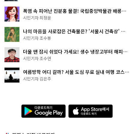
폭염 속 피어난 진분홍 물결! 국립중앙박물관 배롱나
무 명소
시민기자 최정윤
나의 마음을 사로잡은 건축물은? '서울시 건축상' 수
상작 공개!
시민기자 조수봉
더울 땐 잠시 쉬었다 가세요! 생수 냉장고부터 해피소
·무더위쉼터까지
시민기자 조수연
여름방학 어디 갈까? 서울 도심 무료 실내 여행 코스
추천
시민기자 김은주
다
A
운
p
로
p
드
S
하
t
기
o