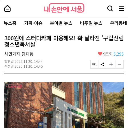
본
페
내
문
이
내
손
검
메
바
지
손
안
색
뉴
로
상
안
주
에
창
전
가
단
에
뉴스홈
기획·이슈
분야별 뉴스
비주얼 뉴스
우리동네
요
서
열
체
기
으
서
서
울
기
보
로
울
비
기
이
-
300원에 스터디카페 이용해요! 확 달라진 '구립신림
스
동
서
청소년독서실'
바
울
로
시
가
좋
시민기자 김재형
9
조회
5,295
대
기
아
표
발행일
2025.11.20. 14:44
요
소
페
S
글
글
수정일
2025.11.20. 14:45
통
이
N
자
자
포
지
S
크
크
털
U
공
기
기
R
유
크
작
L
하
게
게
복
기
변
변
사
경
경
하
하
기
기