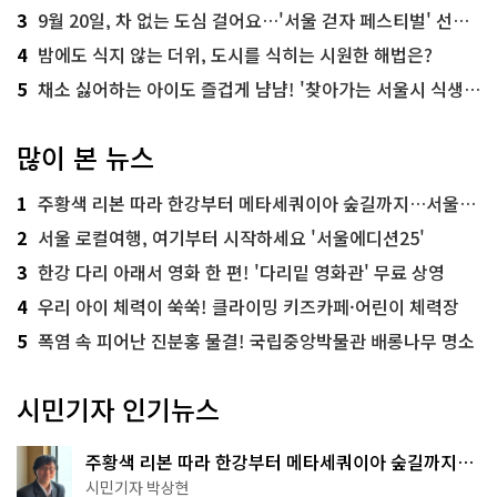
3
9월 20일, 차 없는 도심 걸어요…'서울 걷자 페스티벌' 선착순 5천명
4
밤에도 식지 않는 더위, 도시를 식히는 시원한 해법은?
5
채소 싫어하는 아이도 즐겁게 냠냠! '찾아가는 서울시 식생활 교육' 현장
많이 본 뉴스
1
주황색 리본 따라 한강부터 메타세쿼이아 숲길까지…서울둘레길 15코스
2
서울 로컬여행, 여기부터 시작하세요 '서울에디션25'
3
한강 다리 아래서 영화 한 편! '다리밑 영화관' 무료 상영
4
우리 아이 체력이 쑥쑥! 클라이밍 키즈카페·어린이 체력장
5
폭염 속 피어난 진분홍 물결! 국립중앙박물관 배롱나무 명소
시민기자 인기뉴스
주황색 리본 따라 한강부터 메타세쿼이아 숲길까지…
서울둘레길 15코스
시민기자 박상현