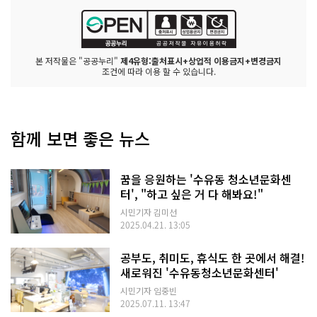
본 저작물은 "공공누리"
제4유형:출처표시+상업적 이용금지+변경금지
조건에 따라 이용 할 수 있습니다.
함께 보면 좋은 뉴스
꿈을 응원하는 '수유동 청소년문화센
터', "하고 싶은 거 다 해봐요!"
시민기자 김미선
2025.04.21. 13:05
공부도, 취미도, 휴식도 한 곳에서 해결!
새로워진 '수유동청소년문화센터'
시민기자 임중빈
2025.07.11. 13:47