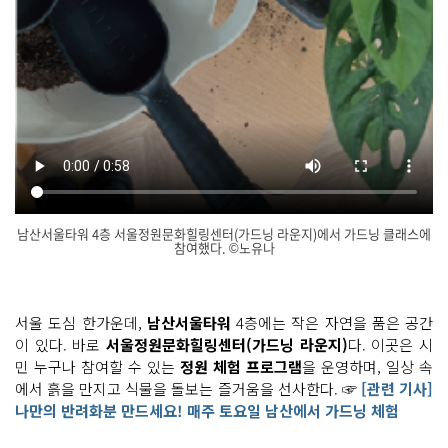
남산서울타워 4층 서울정원문화힐링센터(가드닝 라운지)에서 가드닝 클래스에
참여했다. ©노유나
남
닫
산
기
에
는 아
서울 도심 한가운데,
남산서울타워
4층에는 작은 자연을 품은 공간
주 특
이 있다. 바로
서울정원문화힐링센터(가드닝 라운지)
다. 이곳은 시
별
한 프
민 누구나 참여할 수 있는
정원 체험 프로그램
을 운영하며, 일상 속
로
그
에서 흙을 만지고 식물을 돌보는 즐거움을 선사한다. ☞
[관련 기사]
램
나만의 반려화분 만드세요! 매주 토요일 남산에서 가드닝 체험
이 있
다
는