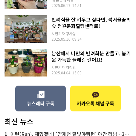
2025.06.17. 14:51
반려식물 잘 키우고 싶다면, 북서울꿈의
숲 정원문화힐링센터로!
시민기자 강사랑
2025.05.16. 09:34
남산에서 나만의 반려화분 만들고, 봄기
운 가득한 둘레길 걸어요!
시민기자 이정민
2025.04.04. 13:00
최신 뉴스
1
이런(Run), 재밌겠네! '양재천 달빛야행런' 야간 러닝…300명 모집