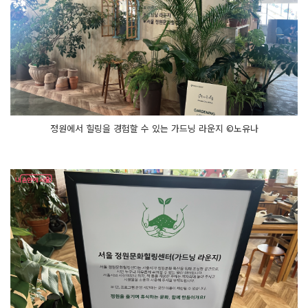
~
조
심
조
심 식
물
을 빼
주
세
요
그
리
고 제
정원에서 힐링을 경험할 수 있는 가드닝 라운지 ©노유나
공
된 화
분
에 담
아 줄
게
요
~
저
희
가 섞
어
준 흙
을 조
금 깔
고 나
머
지
도 채