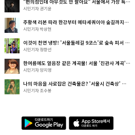
"편의점인데 아무것도 안 팔아요" 서울에서 가장 특별
한 편의점의 정체
시민기자 권기윤
주황색 리본 따라 한강부터 메타세쿼이아 숲길까지…
서울둘레길 15코스
시민기자 박상현
이것이 천연 냉방! '서울둘레길 9코스'로 숲속 피서 떠
나볼까
시민기자 정향선
한여름에도 얼음장 같은 계곡물! 서울 '진관사 계곡'이
천국이네~
시민기자 양지영
나의 마음을 사로잡은 건축물은? '서울시 건축상' 수
상작 공개!
시민기자 조수봉
다
A
운
p
로
p
드
S