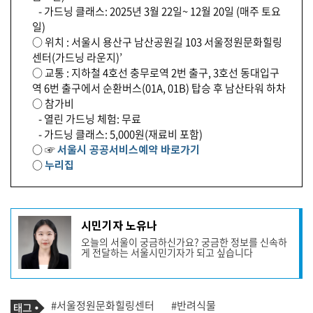
- 가드닝 클래스: 2025년 3월 22일~ 12월 20일 (매주 토요
일)
○ 위치 : 서울시 용산구 남산공원길 103 서울정원문화힐링
센터(가드닝 라운지)’
○ 교통 : 지하철 4호선 충무로역 2번 출구, 3호선 동대입구
역 6번 출구에서 순환버스(01A, 01B) 탑승 후 남산타워 하차
○ 참가비
- 열린 가드닝 체험: 무료
- 가드닝 클래스: 5,000원(재료비 포함)
○ ☞
서울시 공공서비스예약 바로가기
○
누리집
기
시민기자 노유나
사
오늘의 서울이 궁금하신가요? 궁금한 정보를 신속하
작
게 전달하는 서울시민기자가 되고 싶습니다
성
자
프
로
기
필
태
#서울정원문화힐링센터
#반려식물
사