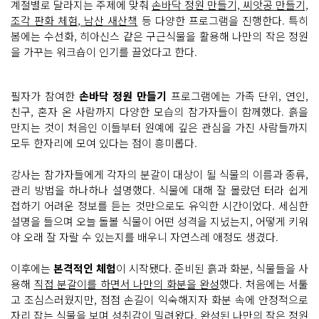
계절별로 달라지는 주제에 맞춰
손바닥 정원 만들기, 씨앗공 만들기,
거 아
시
조각 판화 체험, 남산 새산책
등 다양한 프로그램을 진행한다. 특히
나
봄에는 수선화, 히아신스 같은 구근식물을 활용해 나만의 작은 정원
요?
바
을 가꾸는 워크숍이 인기를 끌었다고 한다.
로 토
요
일
마
필자가 참여한
손바닥 정원 만들기
프로그램에는 가족 단위, 연인,
다 열
리
친구, 혼자 온 사람까지 다양한 모습의 참가자들이 함께했다. 흙을
는 나
만
만지는 것이 처음인 이들부터 원예에 깊은 관심을 가진 사람들까지
의 정
모두 한자리에 모여 있다는 점이 흥미롭다.
원 수
업 '가
드
강사는 참가자들에게 각자의 분갈이 대상이 될 식물의 이름과 종류,
닝 라
운
관리 방법을 하나하나 설명했다. 식물에 대해 잘 몰랐던 터라 쉽게
지'
접하기 어려운 정보를 듣는 것만으로도 유익한 시간이었다. 세심한
남
산
설명을 들으며 오늘 돌볼 식물이 어떤 성격을 지녔는지, 어떻게 키워
타
워 4
야 오래 잘 자랄 수 있는지를 배우니 자연스레 애정도 생겼다.
층 서
울 정
원
이후에는
본격적인 체험
이 시작됐다. 준비된 흙과 화분, 식물들을 사
문
용해
직접 분갈이를 하면서 나만의 화분을 완성
했다. 처음에는 서툴
화
힐
고 조심스러웠지만, 점점 손길이 익숙해지자 화분 속에 안정적으로
링
자리 잡는 식물을 보며 성취감이 밀려왔다.
완성된 나만의 작은 정원
센