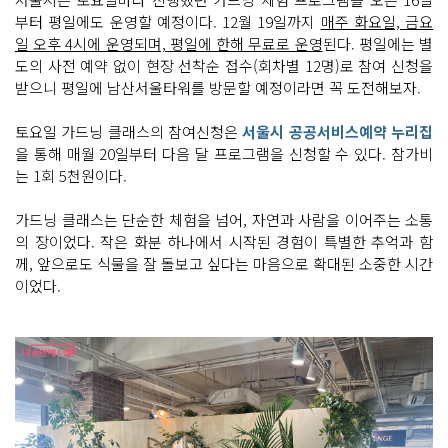
어
부터 평일에도 운영할 예정이다. 12월 19일까지
매주 화요일, 금요
요
흙
일 오후 4시에 운영되며, 평일에 한해 무료로 운영
된다. 평일에는 별
을 자
유
도의 사전 예약 없이 현장 선착순 접수(회차별 12명)로 참여 신청을
롭
받으니 평일에 남산서울타워를 방문할 예정이라면 꼭 도전해보자.
게 탐
색
한 후
토요일 가드닝 클래스의 참여신청은
서울시 공공서비스예약 누리집
에 섞
어
을 통해 매월 20일부터 다음 달 프로그램을 신청할 수 있다. 참가비
서 분
는 1회 5천원이다.
갈
이 흙
도 만
들
가드닝 클래스는 단순한 체험을 넘어, 자연과 사람을 이어주는 소통
어 줬
의 장이었다. 작은 화분 하나에서 시작된 경험이 특별한 추억과 함
어
요
께, 앞으로도 식물을 잘 돌보고 싶다는 마음으로 확대된 소중한 시간
준
이었다.
비
해
주
신 화
분
으
로 옮
겨 담
아
볼
까
요