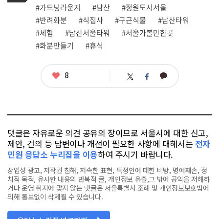
그
관
#가드닝라운지
#남산
#정원도시서울
련
#반려화분
#식집사
#구근식물
#남산타워
태
그
#체험
#남산서울타워
#서울가볼만한곳
#화분만들기
#휴식
좋
8
카
트
페
아
카
위
이
요
오
터
스
톡
북
댓글은 자유로운 의견 공유의 장이므로 서울시에 대한 신고,
제안, 건의 등 답변이나 개선이 필요한 사항에 대해서는
전자
민원 응답소 누리집을 이용
하여 주시기 바랍니다.
상업성 광고, 저작권 침해, 저속한 표현, 특정인에 대한 비방, 명예훼손, 정
치적 목적, 유사한 내용의 반복적 글, 개인정보 유출,그 밖에 공익을 저해하
거나 운영 취지에 맞지 않는 댓글은 서울특별시 조례 및 개인정보보호법에
의해 통보없이 삭제될 수 있습니다.