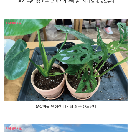
물과 분갈이용 화분, 흙이 자리 앞에 준비되어 있다. ©노유나
요
화
분
에 물 주
는 방
법
까
지 배
우
며, 너
무 유
익
한 시
간
을 가
졌
어
요
내
손
으
로 만
드
는 작
은 정
원 프
분갈이를 완성한 나만의 화분 ©노유나
로
그
램 가
드
닝 라
운