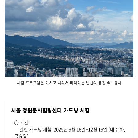
지
서
울
공
공
서
비
스 예
약
을 통
해 지
금 바
로 신
청
해
보
세
요
체험 프로그램을 마치고 나와서 바라다본 남산의 풍경 ©노유나
서울 정원문화힐링센터 가드닝 체험
○ 기간
- 열린 가드닝 체험: 2025년 9월 16일~12월 19일 (매주 화,
금요일)