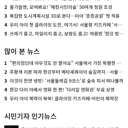
2
올가을엔, 모여봐요! '매헌시민의숲' 50여개 정원 조성
3
복잡한 도시계획시설 3D로 본다…미아 '층층공원' 첫 적용
4
우리 아이 첫 클라이밍 도전, 여기서! 서울형 키즈카페 '서울가족플라자점'
5
쓰레기 줍고, 마일리지 줍고, 보람도 줍고! 여름밤 '한강 밤마실 줍깅'
많이 본 뉴스
1
"편의점인데 아무것도 안 팔아요" 서울에서 가장 특별한 편의점의 정체
2
주황색 리본 따라 한강부터 메타세쿼이아 숲길까지…서울둘레길 15코스
3
이것이 천연 냉방! '서울둘레길 9코스'로 숲속 피서 떠나볼까
4
한강 다리 아래서 영화 한 편! '다리밑 영화관' 무료 상영
5
우리 아이 체력이 쑥쑥! 클라이밍 키즈카페·어린이 체력장
시민기자 인기뉴스