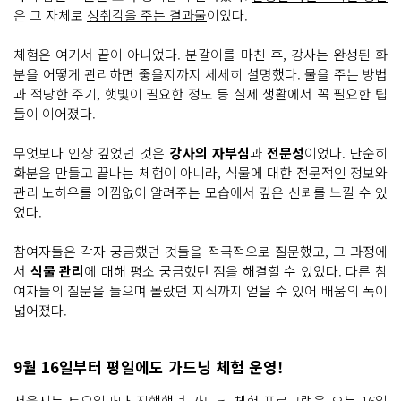
터
은 그 자체로
성취감을 주는 결과물
이었다.
에 왔
어
요
체험은 여기서 끝이 아니었다. 분갈이를 마친 후, 강사는 완성된 화
나
만
분을
어떻게 관리하면 좋을지까지 세세히 설명했다.
물을 주는 방법
의 화
과 적당한 주기, 햇빛이 필요한 정도 등 실제 생활에서 꼭 필요한 팁
분
을 만
들이 이어졌다.
들
기 전 정
원
무엇보다 인상 깊었던 것은
강사의 자부심
과
전문성
이었다. 단순히
사 선
생
화분을 만들고 끝나는 체험이 아니라, 식물에 대한 전문적인 정보와
님
관리 노하우를 아낌없이 알려주는 모습에서 깊은 신뢰를 느낄 수 있
의 수
업
었다.
도 들
어
요
참여자들은 각자 궁금했던 것들을 적극적으로 질문했고, 그 과정에
수
서
식물 관리
에 대해 평소 궁금했던 점을 해결할 수 있었다. 다른 참
업
을 듣
여자들의 질문을 들으며 몰랐던 지식까지 얻을 수 있어 배움의 폭이
고 나
니 식
넓어졌다.
물
에 대
한 이
해
9월 16일부터 평일에도 가드닝 체험 운영!
가 늘
어
났
서울시는 토요일마다 진행했던 가드닝 체험 프로그램을 오는 16일