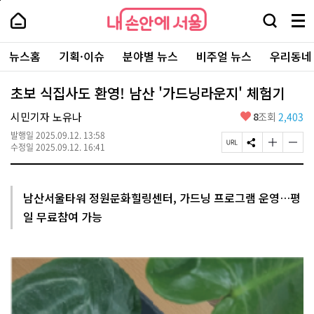
본
페
내
문
이
내
손
검
메
바
지
손
안
색
뉴
로
상
안
주
에
창
전
가
단
에
뉴스홈
기획·이슈
분야별 뉴스
비주얼 뉴스
우리동네
요
서
열
체
기
으
서
서
울
기
보
로
울
비
기
이
-
초보 식집사도 환영! 남산 '가드닝라운지' 체험기
스
동
서
바
울
좋
시민기자 노유나
8
조회
2,403
로
시
아
가
대
발행일
2025.09.12. 13:58
요
기
페
S
글
글
표
수정일
2025.09.12. 16:41
이
N
자
자
소
지
S
크
크
통
U
공
기
기
포
R
유
크
작
털
남산서울타워 정원문화힐링센터, 가드닝 프로그램 운영…평
L
하
게
게
일 무료참여 가능
복
기
변
변
사
경
경
하
하
기
기