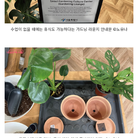
워
줬
어
요
흙
을 적
당
수업이 없을 때에는 휴식도 가능하다는 가드닝 라운지 안내문 ©노유나
한 높
이
만
큼 채
우
고 꾹
꾹 눌
러 마
무
리 했
어
요
정
원
사 선
생
님
이 계
시
니 더 꼼
꼼
하
게 할 수 있
었
어