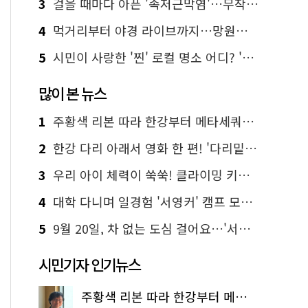
3
걸을 때마다 아픈 '족저근막염'…무작정 참지 말고 '이것' 해보세요!
4
먹거리부터 야경 라이브까지…망원한강공원 알짜 코스
5
시민이 사랑한 '찐' 로컬 명소 어디? '서울에디션25' 추천 코스
많이 본 뉴스
1
주황색 리본 따라 한강부터 메타세쿼이아 숲길까지…서울둘레길 15코스
2
한강 다리 아래서 영화 한 편! '다리밑 영화관' 무료 상영
3
우리 아이 체력이 쑥쑥! 클라이밍 키즈카페·어린이 체력장
4
대학 다니며 일경험 '서영커' 캠프 모집…전액 무료
5
9월 20일, 차 없는 도심 걸어요…'서울 걷자 페스티벌' 선착순 5천명
시민기자 인기뉴스
주황색 리본 따라 한강부터 메타세쿼이아 숲길까지…서울둘레길 15코스