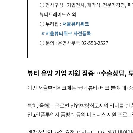
○ 행사구성 : 기업전시, 개막식, 전문가강연, 
뷰티트레이드쇼 외
○ 누리집 :
서울뷰티위크
☞서울뷰티위크 사전등록
○ 문의 : 운영사무국 02-550-2527
뷰티 유망 기업 지원 집중…수출상담, 
이번 서울뷰티위크에는 국내 뷰티･테크 분야 대･중소
특히, 올해는 글로벌 산업박람회로서의 입지를 한층
전 ▴인플루언서 품평회 등의 비즈니스 지원 프로그
개막 첫날인 28일 오전 10시부터 12시까지 바