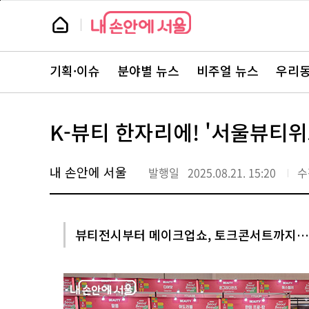
본
페
문
이
뉴
바
지
스
로
상
룸
가
단
뉴
기
으
스
로
기획·이슈
분야별 뉴스
비주얼 뉴스
우리동
주
이
요
동
서
비
스
K-뷰티 한자리에! '서울뷰티위크
바
로
가
기
내 손안에 서울
발행일
2025.08.21. 15:20
수
뷰티전시부터 메이크업쇼, 토크콘서트까지…시