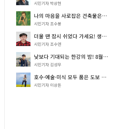
시민기자 박상현
나의 마음을 사로잡은 건축물은? '서울시 건축상' 수상작 공개!
시민기자 조수봉
더울 땐 잠시 쉬었다 가세요! 생수 냉장고부터 해피소·무더위쉼터까지
시민기자 조수연
낮보다 기대되는 한강의 밤! 8월 한정 무료 '한강 밤핑' 예약은?
시민기자 김성무
호수·예술·미식 모두 품은 도보 코스! 서울식물원~LG아트센터~마곡테라스거리
시민기자 이상돈