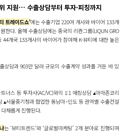
방위 지원… 수출상담부터 투자·피칭까지
뷰티 트레이드쇼’
에는 수출기업 220여 개사와 바이어 133개
원한다. 올해 수출상담에는 중국의 리콴그룹(LIQUN GRO
o) 등 44개국 133개사의 바이어가 참여해 K-뷰티에 대한 높은
출상담과 903만 달러 규모의 수출계약 성과를 거둔 바 있
너스 등 투자사(AC/VC)와의 1:1 매칭상담 ▴아마존코리
담 ▴서울중기청과 협업한 동남아･인도 등 권역별 수출컨설
이 다채롭게 진행된다.
나
는 ‘뷰티트렌드’와 ‘글로벌마케팅’ 2개 분야로 진행되며