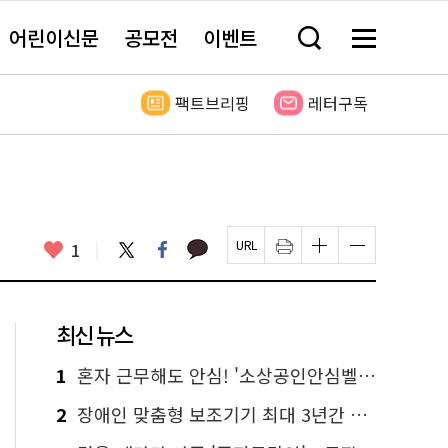
어린이신문
공모전
이벤트
검
메
색
뉴
창
전
열
체
팩트브리핑
레터구독
기
보
기
카
좋
트
페
1
페
인
글
글
카
위
이
아
이
쇄
자
자
오
터
스
요
지
하
크
크
톡
북
U
기
기
기
R
새
크
작
L
창
게
게
최신 뉴스
복
열
변
변
사
림
경
경
하
하
1
혼자 근무해도 안심! '소상공인안심벨' 신청하세요
기
기
2
장애인 맞춤형 보조기기 최대 3년간 무상 대여…삶의 질 높인다