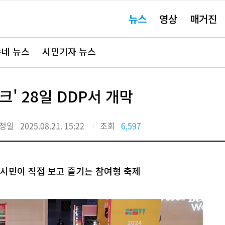
주
뉴스
영상
매거진
요
서
비
스
바
네 뉴스
시민기자 뉴스
로
가
기"
' 28일 DDP서 개막
정일
2025.08.21. 15:22
조회
6,597
민이 직접 보고 즐기는 참여형 축제