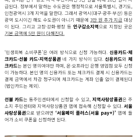
급된다. 정부에서 말하는 수도권은 행정적으로 서울특별시, 경기도,
인천광역시 3개 지역을 말한다. 그래서 광역시(대구·광주·부산) 등은
광역 도시이긴 해도 수도권이 아니기 때문에
3만 원 추가 지급
대상
이 된다. 그리고 고창·강화·평창 등
인구감소지역
으로 지정된 곳은
기본 금액에 5만 원이 더해진다.
‘민생회복 소비쿠폰’은 여러 방식으로 신청 가능하다.
신용카드·체
크카드·선불 카드·지역상품권
네 가지 방식이 있다.
신용카드
와
체
크카드
는 본인 명의여야만 하며, 온·오프라인 은행 영업점 모두 신청
이 가능하다. 본인 명의 신용카드 또는 체크카드 결제 시 신용카드는
결제 금액에서 차감 청구되며 체크카드는 계좌 인출 없이 결제된다
(법인카드는 제외).
선불 카드
는 동주민센터에서 신청할 수 있고,
지역사랑상품권
은 주
소지 주민센터와 지역사랑상품권 앱에 접속해 신청할 수 있다.
서울
사랑상품권
으로 받으려면
‘서울페이 플러스(서울 pay+)’
앱에 들
어가 소비 쿠폰을 신청하면 된다.