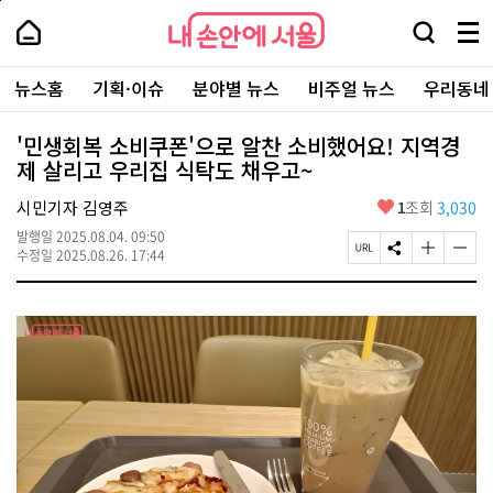
본
페
내
문
이
내
손
검
메
바
지
손
안
색
뉴
로
상
안
주
에
창
전
가
단
에
뉴스홈
기획·이슈
분야별 뉴스
비주얼 뉴스
우리동네
요
서
열
체
기
으
서
서
울
기
보
로
울
비
기
이
-
'민생회복 소비쿠폰'으로 알찬 소비했어요! 지역경
스
동
서
제 살리고 우리집 식탁도 채우고~
바
울
로
시
가
좋
시민기자 김영주
1
조회
3,030
대
기
아
표
발행일
2025.08.04. 09:50
요
소
페
S
글
글
수정일
2025.08.26. 17:44
통
이
N
자
자
포
지
S
크
크
털
U
공
기
기
R
유
크
작
L
하
게
게
복
기
변
변
사
경
경
하
하
기
기