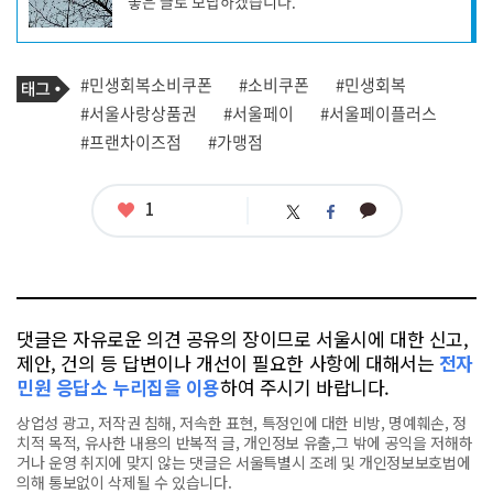
좋은 글로 보답하겠습니다.
성
자
프
로
기
필
태
#민생회복소비쿠폰
#소비쿠폰
#민생회복
사
그
관
#서울사랑상품권
#서울페이
#서울페이플러스
련
#프랜차이즈점
#가맹점
태
그
좋
1
카
트
페
아
카
위
이
요
오
터
스
톡
북
댓글은 자유로운 의견 공유의 장이므로 서울시에 대한 신고,
제안, 건의 등 답변이나 개선이 필요한 사항에 대해서는
전자
민원 응답소 누리집을 이용
하여 주시기 바랍니다.
상업성 광고, 저작권 침해, 저속한 표현, 특정인에 대한 비방, 명예훼손, 정
치적 목적, 유사한 내용의 반복적 글, 개인정보 유출,그 밖에 공익을 저해하
거나 운영 취지에 맞지 않는 댓글은 서울특별시 조례 및 개인정보보호법에
의해 통보없이 삭제될 수 있습니다.