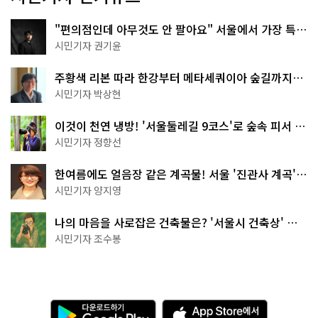
"편의점인데 아무것도 안 팔아요" 서울에서 가장 특별
한 편의점의 정체
시민기자 권기윤
주황색 리본 따라 한강부터 메타세쿼이아 숲길까지…
서울둘레길 15코스
시민기자 박상현
이것이 천연 냉방! '서울둘레길 9코스'로 숲속 피서 떠
나볼까
시민기자 정향선
한여름에도 얼음장 같은 계곡물! 서울 '진관사 계곡'이
천국이네~
시민기자 양지영
나의 마음을 사로잡은 건축물은? '서울시 건축상' 수
상작 공개!
시민기자 조수봉
다
A
운
p