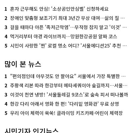
1
혼자 근무해도 안심! '소상공인안심벨' 신청하세요
2
장애인 맞춤형 보조기기 최대 3년간 무상 대여…삶의 질 높인다
3
걸을 때마다 아픈 '족저근막염'…무작정 참지 말고 '이것' 해보세요!
4
먹거리부터 야경 라이브까지…망원한강공원 알짜 코스
5
시민이 사랑한 '찐' 로컬 명소 어디? '서울에디션25' 추천 코스
많이 본 뉴스
1
"편의점인데 아무것도 안 팔아요" 서울에서 가장 특별한 편의점의 정체
2
주황색 리본 따라 한강부터 메타세쿼이아 숲길까지…서울둘레길 15코스
3
이것이 천연 냉방! '서울둘레길 9코스'로 숲속 피서 떠나볼까
4
한강 다리 아래서 영화 한 편! '다리밑 영화관' 무료 상영
5
우리 아이 체력이 쑥쑥! 클라이밍 키즈카페·어린이 체력장
시민기자 인기뉴스