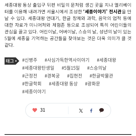
세종대왕 동상 출입구 뒤편 비밀의 문처럼 생긴 곳을 지나 엘리베이
터를 이용해 내려가면 서울시에서 조성한
‘세종이야기’ 전시관
을 만
날 수 있다. 세종대왕 연대기, 한글 창제와 과학, 음악의 업적 등에
대한 자료가 미니어처와 체험존 등으로 조성되어 특히 어린이들의
관심을 끌고 있다. 어린이날, 어버이날, 스승의 날, 성년의 날이 있는
5월에 세종을 기억하는 공간들을 찾아보는 것은 더욱 의미가 클 것
같다.
기
태
#신병주
#사심가득한역사이야기
#세종대왕
사
그
관
#세종대왕탄생일
#5월15일
#스승의날
련
#근정전
#경복궁
#집현전
#한글박물관
태
그
#한글학회
#세종대왕 동상
#광화문
#세종이야기
좋
31
카
트
페
아
카
위
이
요
오
터
스
톡
북