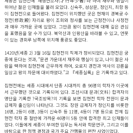
세종은 집현전에 ‘재행연소자(才行年少者)’라 하여 재주와 행실이
뛰어난 젊은 인재들을 불러 모았다. 신숙주, 성삼문, 정인지, 최항 등
이 집현전으로 들어왔다. 집현전이 위치했던 곳은 현재의 경복궁 수
정전(修政殿) 자리로 왕이 조회와 정사를 보는 근정전이나 사정전
과 매우 가까운 곳에 있었다. 그만큼 왕이 집현전에 대해 깊은 관심
을 표했음을 알 수가 있다. 북악산과 인왕산을 바라볼 수 있고, 연못
이 있는 경회루 남쪽에 위치해 풍광도 좋았다.
1420년(세종 2) 3월 16일 집현전의 직제가 정비되었다. 집현전은 궁
중에 둔다는 것과, “문관 가운데서 재주와 행실이 있고, 나이 젊은 사
람을 택하여 집현전에 근무하게 하여, 오로지 경전과 역사의 강론을
일삼고 왕의 자문에 대비하였다.”고 『세종실록』은 기록하고 있다.
집현전에는 세종 시대에서 단종 시대까지 총 96명의 학자가 이곳에
서 근무했던 것으로 기록되어 있다. 조선시대 문과(文科) 합격자의
명단을 기록한 ?국조방목?의 기록을 보면 집현전 학자 전원이 문과
급제자 출신임이 나타난다. 그것도 장원 급제자가 정인지를 비롯한
16명, 2등이 6명, 3등이 신숙주 등 11명, 4등이 7명 등으로 전체 집
현전 학자 중 절반에 가까운 46명이 5등 안에 합격한 최고 인재들이
었다. 이들에게 세종이 부여한 임무는 독서와 학문연구, 그리고 이를
바탕으로 한 정책 결정과 국가 주요 간행물의 편찬 사업이었다.