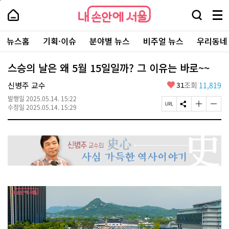
본
페
내
문
이
내
손
검
메
바
지
손
안
색
뉴
로
상
안
주
에
창
전
가
단
에
뉴스홈
기획·이슈
분야별 뉴스
비주얼 뉴스
우리동네
요
서
열
체
기
으
서
서
울
기
보
로
울
비
기
이
-
스승의 날은 왜 5월 15일일까? 그 이유는 바로~~
스
동
서
바
울
좋
신병주 교수
31
조회
11,819
로
시
아
가
대
발행일
2025.05.14. 15:22
요
기
페
S
글
글
표
수정일
2025.05.14. 15:29
이
N
자
자
소
지
S
크
크
통
U
공
기
기
포
R
유
크
작
털
L
하
게
게
복
기
변
변
사
경
경
하
하
기
기