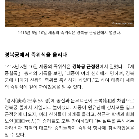
1418년 8월 10일 세종의 즉위식은 경복궁 근정전에서 열렸다.
경복궁에서 즉위식을 올리다
1418년 8월 10일 세종의 즉위식은
경복궁 근정전
에서 열렸다. 『세
종실록』 총서의 기록을 보면, “태종이 여러 신하에게 명하여, 경복
궁에 나아가 신왕의 즉위를 축하하게 하였다.”고 하여 태종이 세종
의 즉위식에 깊이 관여했음을 알 수 있다.
“경시(庚時:오후 5시경)에 종실과 문무백관이 조복(朝服) 차림으로
경복궁 뜰에서 서열대로 늘어섰다. 세종이 원유관에 강사포를 입고
근정전에 나오자, 여러 신하들이 하례를 올리고, 성균관 학생과 회회
노인(回回老人)과 승려들도 모두 참여하였다.”는 실록을 통해서는
아라비아 지역의 대표와 승려들까지 즉위식 행사에 참석하였음을
알 수 있다.