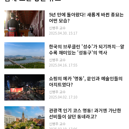
5년 만에 돌아왔다! 새롭게 바뀐 종묘는
어떤 모습?
신병주 교수
2025.04.30. 15:17
한국의 브루클린 '성수'가 되기까지…알
수록 재미있는 '성동구'의 역사
신병주 교수
2025.04.16. 17:55
쇼핑의 메카 '명동', 문인과 예술인들의
아지트였다?
신병주 교수
2025.04.02. 17:10
관광객 인기 코스 명동! 과거엔 가난한
선비들이 살던 동네라고?
신병주 교수
2025.03.19. 17:06