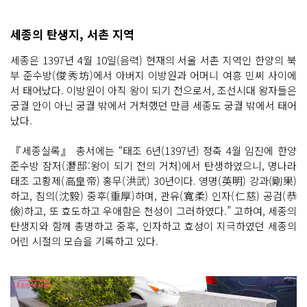
세종의 탄생지, 서촌 지역
세종은 1397년 4월 10일(음력) 현재의 서울 서촌 지역인 한양의 북
부 준수방(俊秀坊)에서 아버지 이방원과 어머니 여흥 민씨 사이에
서 태어났다. 이방원이 아직 왕이 되기 전으로서, 조선시대 왕자들은
궁궐 안이 아닌 궁궐 밖에서 거처했던 만큼 세종도 궁궐 밖에서 태어
났다.
『세종실록』 총서에는 “태조 6년(1397년) 정축 4월 임진에 한양
준수방 잠저(潛邸:왕이 되기 전의 거처)에서 탄생하였으니, 명나라
태조 고황제(高皇帝) 홍무(洪武) 30년이다. 영명(英明) 강과(剛果)
하고, 침의(沈毅) 중후(重厚)하며, 관유(寬柔) 인자(仁慈) 공검(恭
儉)하고, 또 효도하고 우애함은 천성이 그러하였다.” 고하여, 세종의
탄생지와 함께 총명하고 중후, 인자하고 효성이 지극하였던 세종의
어린 시절의 모습을 기록하고 있다.