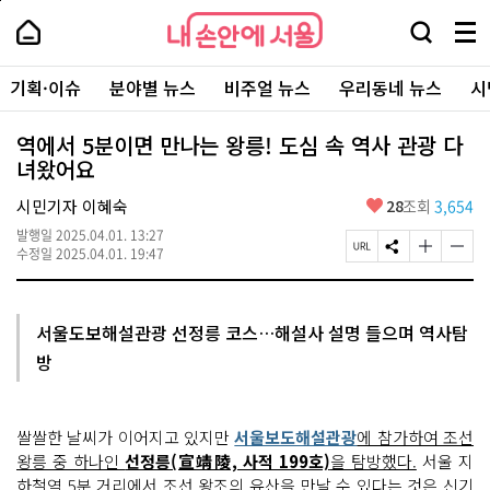
본
페
내
문
이
내
손
검
메
바
지
손
안
색
뉴
로
상
안
주
에
창
전
가
단
에
기획·이슈
분야별 뉴스
비주얼 뉴스
우리동네 뉴스
시
요
서
열
체
기
으
서
서
울
기
보
로
울
비
기
이
-
역에서 5분이면 만나는 왕릉! 도심 속 역사 관광 다
스
동
서
녀왔어요
바
울
로
시
가
좋
시민기자 이혜숙
28
조회
3,654
대
기
아
표
발행일
2025.04.01. 13:27
요
소
페
S
글
글
수정일
2025.04.01. 19:47
통
이
N
자
자
포
지
S
크
크
털
U
공
기
기
R
유
크
작
서울도보해설관광 선정릉 코스…해설사 설명 들으며 역사탐
L
하
게
게
방
복
기
변
변
사
경
경
하
하
기
기
쌀쌀한 날씨가 이어지고 있지만
서울보도해설관광
에 참가하여 조선
왕릉 중 하나인
선정릉(宣靖陵, 사적 199호)
을 탐방했다.
서울 지
하철역 5분 거리에서 조선 왕조의 유산을 만날 수 있다는 것은 신기