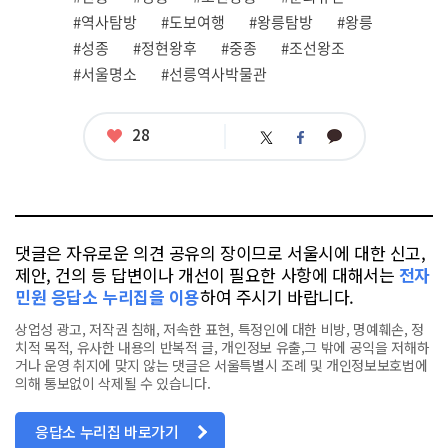
련
#역사탐방
#도보여행
#왕릉탐방
#왕릉
태
그
#성종
#정현왕후
#중종
#조선왕조
#서울명소
#선릉역사박물관
좋
28
카
트
페
아
카
위
이
요
오
터
스
톡
북
댓글은 자유로운 의견 공유의 장이므로 서울시에 대한 신고,
제안, 건의 등 답변이나 개선이 필요한 사항에 대해서는
전자
민원 응답소 누리집을 이용
하여 주시기 바랍니다.
상업성 광고, 저작권 침해, 저속한 표현, 특정인에 대한 비방, 명예훼손, 정
치적 목적, 유사한 내용의 반복적 글, 개인정보 유출,그 밖에 공익을 저해하
거나 운영 취지에 맞지 않는 댓글은 서울특별시 조례 및 개인정보보호법에
의해 통보없이 삭제될 수 있습니다.
응답소 누리집 바로가기