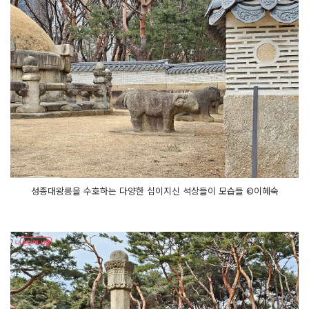
성종대왕릉을 수호하는 다양한 십이지신 석상들이 모습들 ©이혜숙