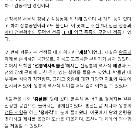
하고 감동적인 경험이다.
선정릉은 서울시 강남구 삼성동에 위치해 있으며 세 개의 능이 있다
고 하여 삼릉공원이라고도 불린다. 이 곳에는
조선 9대 임금 성종과
계비 정현왕후의 무덤인 선릉, 11대 임금 중종의 무덤인 정릉
이 있
다.
첫 번째 방문지는 선정릉 내에 위치한
‘재실’
이었다. 재실은
왕릉의
제례를 준비하던 공간
으로, 지금도 고즈넉한 분위기가 남아 있었다.
이어서 도착한
‘선릉역사박물관’
에서는 선정릉의 역사적 배경과 조
선의 장례 문화에 대한 깊이 있는 설명을 들을 수 있었다. 박물관 내
부에는
성종과 정현왕후, 그리고 중종에 대한 다양한 자료와 유물이
전시
되어 있어, 왕릉의 역사적 의미를 더욱 깊이 이해할 수 있었다.
박물관을 나와
‘홍살문’
앞에 섰다. 붉은색 문 너머로 펼쳐지는 길은
신성한 공간으로 들어서는 경계선
이었다. 홍살문을 지나자
왕릉의
정문 역할
을 하는
‘정자각’
이 눈에 들어왔다. 이곳에서 왕의 혼령을
맞이하고 제사를 올렸던 모습을 떠올리며, 조선시대 제례의 엄숙함
을 체험할 수 있었다.