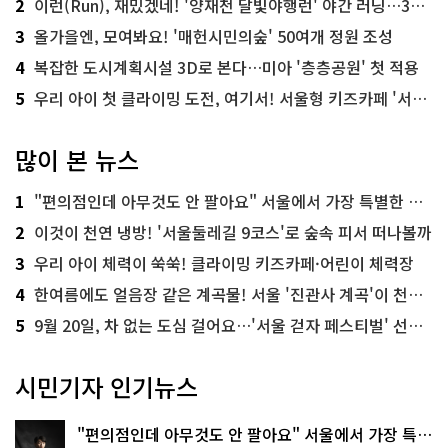
2
이런(Run), 재밌겠네! '양재천 달빛야행런' 야간 러닝…300명 모집
3
올가을엔, 모여봐요! '매헌시민의숲' 50여개 정원 조성
4
복잡한 도시계획시설 3D로 본다…미아 '층층공원' 첫 적용
5
우리 아이 첫 클라이밍 도전, 여기서! 서울형 키즈카페 '서울가족플라자점'
많이 본 뉴스
1
"편의점인데 아무것도 안 팔아요" 서울에서 가장 특별한 편의점의 정체
2
이것이 천연 냉방! '서울둘레길 9코스'로 숲속 피서 떠나볼까
3
우리 아이 체력이 쑥쑥! 클라이밍 키즈카페·어린이 체력장
4
한여름에도 얼음장 같은 계곡물! 서울 '진관사 계곡'이 천국이네~
5
9월 20일, 차 없는 도심 걸어요…'서울 걷자 페스티벌' 선착순 5천명
시민기자 인기뉴스
"편의점인데 아무것도 안 팔아요" 서울에서 가장 특별