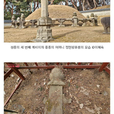
성종의 세 번째 계비이자 중종의 어머니 정현왕후릉의 모습 ©이혜숙