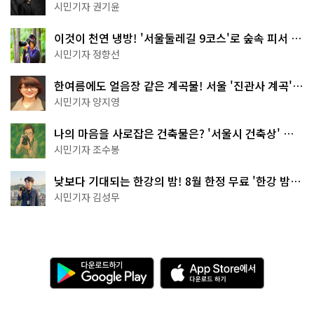
한 편의점의 정체
시민기자 권기윤
이것이 천연 냉방! '서울둘레길 9코스'로 숲속 피서 떠
나볼까
시민기자 정향선
한여름에도 얼음장 같은 계곡물! 서울 '진관사 계곡'이
천국이네~
시민기자 양지영
나의 마음을 사로잡은 건축물은? '서울시 건축상' 수
상작 공개!
시민기자 조수봉
낮보다 기대되는 한강의 밤! 8월 한정 무료 '한강 밤
핑' 예약은?
시민기자 김성무
다
A
운
p
로
p
드
S
하
t