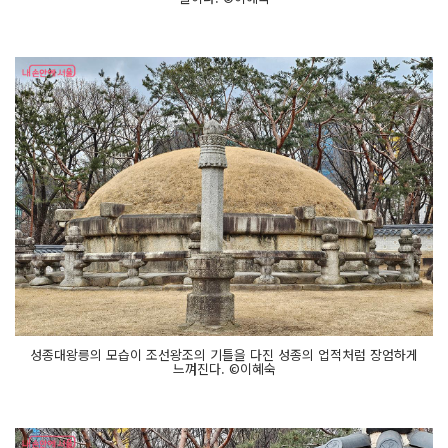
성종대왕릉의 모습이 조선왕조의 기틀을 다진 성종의 업적처럼 장엄하게
느껴진다. ©이혜숙