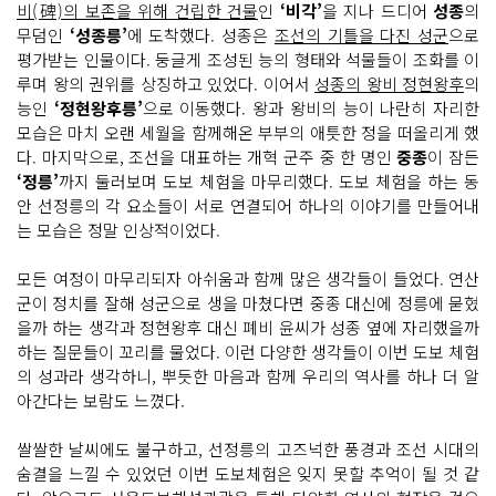
비(碑)의 보존을 위해 건립한 건물
인
‘비각’
을 지나 드디어
성종
의
무덤인
‘성종릉’
에 도착했다. 성종은
조선의 기틀을 다진 성군
으로
평가받는 인물이다. 둥글게 조성된 능의 형태와 석물들이 조화를 이
루며 왕의 권위를 상징하고 있었다. 이어서
성종의 왕비 정현왕후
의
능인
‘정현왕후릉’
으로 이동했다. 왕과 왕비의 능이 나란히 자리한
모습은 마치 오랜 세월을 함께해온 부부의 애틋한 정을 떠올리게 했
다. 마지막으로, 조선을 대표하는 개혁 군주 중 한 명인
중종
이 잠든
‘정릉’
까지 둘러보며 도보 체험을 마무리했다. 도보 체험을 하는 동
안 선정릉의 각 요소들이 서로 연결되어 하나의 이야기를 만들어내
는 모습은 정말 인상적이었다.
모든 여정이 마무리되자 아쉬움과 함께 많은 생각들이 들었다. 연산
군이 정치를 잘해 성군으로 생을 마쳤다면 중종 대신에 정릉에 묻혔
을까 하는 생각과 정현왕후 대신 폐비 윤씨가 성종 옆에 자리했을까
하는 질문들이 꼬리를 물었다. 이런 다양한 생각들이 이번 도보 체험
의 성과라 생각하니, 뿌듯한 마음과 함께 우리의 역사를 하나 더 알
아간다는 보람도 느꼈다.
쌀쌀한 날씨에도 불구하고, 선정릉의 고즈넉한 풍경과 조선 시대의
숨결을 느낄 수 있었던 이번 도보체험은 잊지 못할 추억이 될 것 같