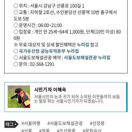
○ 위치 : 서울시 강남구 선릉로 100길 1
○ 교통 : 지하철 2호선, 수인분당선 선릉역 10번 출구에서
도보 5분
○ 운영시간 : 06:00~21:00
○ 입장료 : 개인 만 25세~64세 1,000원, 단체(10인 이상) 80
0원
※ 무료 대상자 및 상세 할인혜택은
누리집
참고
○
국가유산청 궁능유적본부 누리집
○ 서울도보해설관광 예약 :
서울도보해설관광 누리집
○ 문의 : 02-568-1291
기
시민기자 이혜숙
사
서울시민의 눈과 귀가 되어 소외된 이웃들까지 보듬
작
는 발로 뛰는 서울시민기자가 되겠습니다.
성
자
프
로
기
필
태
#서울여행
#서울도보해설관광
#선정릉
사
그
관
#선릉
#정릉
#조선왕릉
#문화유산