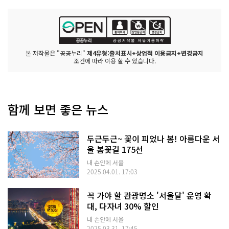
본 저작물은 "공공누리"
제4유형:출처표시+상업적 이용금지+변경금지
조건에 따라 이용 할 수 있습니다.
함께 보면 좋은 뉴스
두근두근~ 꽃이 피었나 봄! 아름다운 서
울 봄꽃길 175선
내 손안에 서울
2025.04.01. 17:03
꼭 가야 할 관광명소 '서울달' 운영 확
대, 다자녀 30% 할인
내 손안에 서울
2025.03.31. 17:45