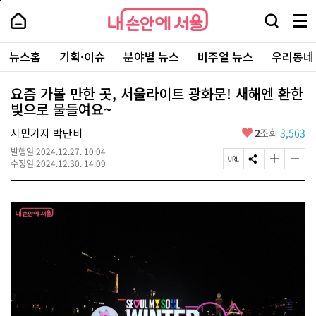
본
페
내
문
이
내
손
검
메
바
지
손
안
색
뉴
로
상
안
주
에
창
전
가
단
에
뉴스홈
기획·이슈
분야별 뉴스
비주얼 뉴스
우리동네
요
서
열
체
기
으
서
서
울
기
보
로
울
비
기
이
-
요즘 가볼 만한 곳, 서울라이트 광화문! 새해엔 환한
스
동
서
빛으로 물들여요~
바
울
로
시
가
좋
시민기자 박단비
2
조회
3,563
대
기
아
표
발행일
2024.12.27. 10:04
요
소
페
S
글
글
수정일
2024.12.30. 14:09
통
이
N
자
자
포
지
S
크
크
털
U
공
기
기
R
유
크
작
L
하
게
게
복
기
변
변
사
경
경
하
하
기
기