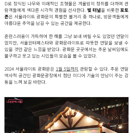
D로 장식된 나무와 미래적인 조형물은 겨울밤의 정취를 더하며 관
람객들에게 색다른 시각적 경험을 선사한다.
빛 터널
을 비롯한
포토
존
은 서울라이트 광화문의 특별한 볼거리 중 하나로, 방문객들에게
아름다운 추억을 남길 수 있는 공간을 제공한다.
혼란스러움이 가득하여 한 해를 그냥 보내 버릴 수도 있었던 연말이
었지만, 서울윈터페스타와 광화문라이트로 따뜻한 연말을 보낼 수
있을 것만 같은 느낌을 받았다. 광화문 곳곳에서는 추운 날씨임에도
불구하고 웃고 있는 시민들의 모습을 볼 수 있었다.
2024 서울라이트 광화문은
1월 5일까지
관람할 수 있다. 추운 연말
역사적 공간인 광화문광장에서 첨단 미디어 기술의 만남이 주는 감
동을 느껴 보길 바란다.