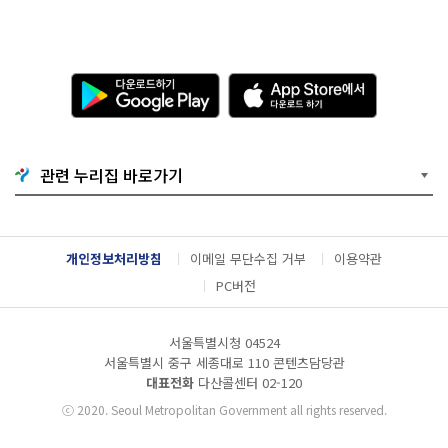
다
A
운
p
로
p
드
S
하
t
기
o
관련 누리집 바로가기
G
r
o
e
o
에
g
서
l
다
개인정보처리방침
이메일 무단수집 거부
이용약관
e
운
P
로
PC버전
l
드
a
하
y
기
서울특별시청 04524
서울특별시 중구 세종대로 110 콘텐츠담당관
대표전화
다산콜센터
02-120
ⓒ
2020. Seoul Metropolitan Government all rights reserved.