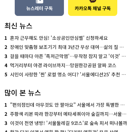
최신 뉴스
1
혼자 근무해도 안심! '소상공인안심벨' 신청하세요
2
장애인 맞춤형 보조기기 최대 3년간 무상 대여…삶의 질 높인다
3
걸을 때마다 아픈 '족저근막염'…무작정 참지 말고 '이것' 해보세요!
4
먹거리부터 야경 라이브까지…망원한강공원 알짜 코스
5
시민이 사랑한 '찐' 로컬 명소 어디? '서울에디션25' 추천 코스
많이 본 뉴스
1
"편의점인데 아무것도 안 팔아요" 서울에서 가장 특별한 편의점의 정체
2
주황색 리본 따라 한강부터 메타세쿼이아 숲길까지…서울둘레길 15코스
3
이것이 천연 냉방! '서울둘레길 9코스'로 숲속 피서 떠나볼까