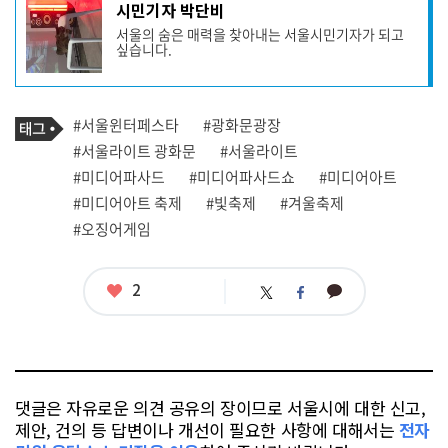
기
시민기자 박단비
사
서울의 숨은 매력을 찾아내는 서울시민기자가 되고
작
싶습니다.
성
자
프
로
기
필
태
#서울윈터페스타
#광화문광장
사
그
관
#서울라이트 광화문
#서울라이트
련
#미디어파사드
#미디어파사드쇼
#미디어아트
태
그
#미디어아트 축제
#빛축제
#겨울축제
#오징어게임
좋
2
카
트
페
아
카
위
이
요
오
터
스
톡
북
댓글은 자유로운 의견 공유의 장이므로 서울시에 대한 신고,
제안, 건의 등 답변이나 개선이 필요한 사항에 대해서는
전자