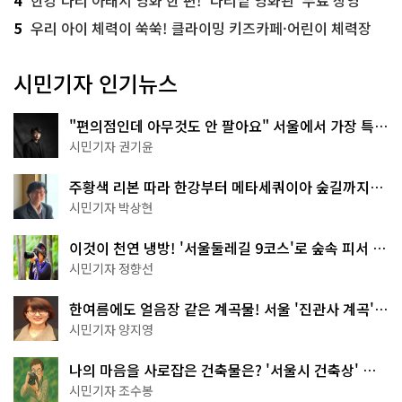
4
한강 다리 아래서 영화 한 편! '다리밑 영화관' 무료 상영
5
우리 아이 체력이 쑥쑥! 클라이밍 키즈카페·어린이 체력장
시민기자 인기뉴스
"편의점인데 아무것도 안 팔아요" 서울에서 가장 특별
한 편의점의 정체
시민기자 권기윤
주황색 리본 따라 한강부터 메타세쿼이아 숲길까지…
서울둘레길 15코스
시민기자 박상현
이것이 천연 냉방! '서울둘레길 9코스'로 숲속 피서 떠
나볼까
시민기자 정향선
한여름에도 얼음장 같은 계곡물! 서울 '진관사 계곡'이
천국이네~
시민기자 양지영
나의 마음을 사로잡은 건축물은? '서울시 건축상' 수
상작 공개!
시민기자 조수봉