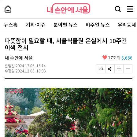
본
페
내
문
이
내
손
검
메
바
지
손
안
색
뉴
로
상
안
주
에
창
전
가
단
에
뉴스홈
기획·이슈
분야별 뉴스
비주얼 뉴스
우리동네
요
서
열
체
기
으
서
서
울
기
보
로
울
비
기
이
-
따뜻함이 필요할 때, 서울식물원 온실에서 10주간
스
동
서
이색 전시
바
울
로
시
가
좋
내 손안에 서울
17
조회
5,686
대
기
아
표
발행일
2024.12.06. 15:14
요
소
페
S
글
글
수정일
2024.12.06. 18:03
통
이
N
자
자
포
지
S
크
크
털
U
공
기
기
R
유
크
작
L
하
게
게
복
기
변
변
사
경
경
하
하
기
기