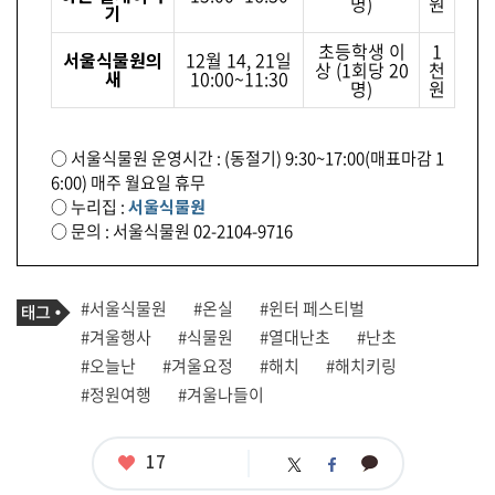
명)
원
기
초등학생 이
1
서울식물원의
12월 14, 21일
상 (1회당 20
천
새
10:00~11:30
명)
원
○ 서울식물원 운영시간 : (동절기) 9:30~17:00(매표마감 1
6:00) 매주 월요일 휴무
○ 누리집 :
서울식물원
○ 문의 : 서울식물원 02-2104-9716
기
태
#서울식물원
#온실
#윈터 페스티벌
사
그
관
#겨울행사
#식물원
#열대난초
#난초
련
#오늘난
#겨울요정
#해치
#해치키링
태
그
#정원여행
#겨울나들이
좋
17
카
트
페
아
카
위
이