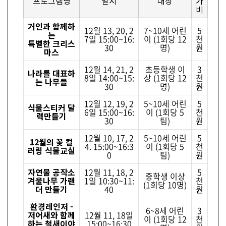
프로그램명
일시
대상
가
비
거인과 함께하
12월 13, 20, 2
7~10세 어린
5
는
7일 15:00~16:
이 (1회당 12
천
특별한 크리스
30
명)
원
마스
12월 14, 21, 2
초등학생 이
3
나라를 대표하
8일 14:00~15:
상 (1회당 12
천
는 나무들
30
명)
원
12월 12, 19, 2
5~10세 어린
5
식물스티커 달
6일 15:00~16:
이 (1회당 5
천
력만들기
30
팀)
원
12월 10, 17, 2
5~10세 어린
5
12월의 꽃 컬
4. 15:00~16:3
이 (1회당 5
천
러링 식물교실
0
팀)
원
자연물 공작소
12월 11, 18, 2
5
중학생 이상
겨울나무 가랜
1일 10:30~11:
천
(1회당 10명)
더 만들기
40
원
환경레인저 -
6~8세 어린
3
저어새와 함께
12월 11, 18일
이 (1회당 12
천
하는 철새이야
15:00~16:30