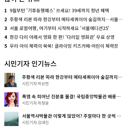
1
9월부턴 '기후동행패스' 쓰세요! 39세까지 청년 혜택
2
주황색 리본 따라 한강부터 메타세쿼이아 숲길까지…서울둘레길 15코스
3
서울 로컬여행, 여기부터 시작하세요 '서울에디션25'
4
한강 다리 아래서 영화 한 편! '다리밑 영화관' 무료 상영
5
우리 아이 체력이 쑥쑥! 클라이밍 키즈카페·어린이 체력장
시민기자 인기뉴스
주황색 리본 따라 한강부터 메타세쿼이아 숲길까지…
서울둘레길 15코스
시민기자 박상현
폭염 속 피어난 진분홍 물결! 국립중앙박물관 배롱나
무 명소
시민기자 최정윤
서울역사박물관 이렇게 많았어? 주말마다 한 곳씩 떠
나는 역사 산책
시민기자 김대진