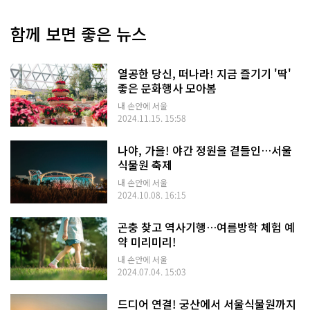
함께 보면 좋은 뉴스
열공한 당신, 떠나라! 지금 즐기기 '딱'
좋은 문화행사 모아봄
내 손안에 서울
2024.11.15. 15:58
나야, 가을! 야간 정원을 곁들인…서울
식물원 축제
내 손안에 서울
2024.10.08. 16:15
곤충 찾고 역사기행…여름방학 체험 예
약 미리미리!
내 손안에 서울
2024.07.04. 15:03
드디어 연결! 궁산에서 서울식물원까지