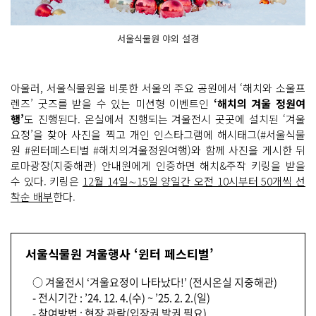
서울식물원 야외 설경
아울러, 서울식물원을 비롯한 서울의 주요 공원에서 ‘해치와 소울프
렌즈’ 굿즈를 받을 수 있는 미션형 이벤트인
‘해치의 겨울 정원여
행’
도 진행된다. 온실에서 진행되는 겨울전시 곳곳에 설치된 ‘겨울
요정’을 찾아 사진을 찍고 개인 인스타그램에 해시태그(#서울식물
원 #윈터페스티벌 #해치의겨울정원여행)와 함께 사진을 게시한 뒤
로마광장(지중해관) 안내원에게 인증하면 해치&주작 키링을 받을
수 있다. 키링은
12월 14일∼15일 양일간 오전 10시부터 50개씩 선
착순 배부
한다.
서울식물원 겨울행사 ‘윈터 페스티벌’
○ 겨울전시 ‘겨울요정이 나타났다!’ (전시온실 지중해관)
- 전시기간 : ’24. 12. 4.(수) ~ ’25. 2. 2.(일)
- 참여방법 : 현장 관람(입장권 발권 필요)