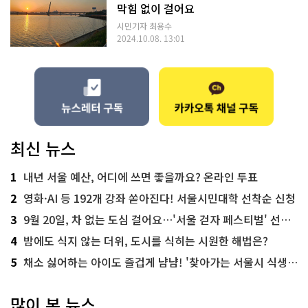
막힘 없이 걸어요
시민기자 최용수
2024.10.08. 13:01
최신 뉴스
1
내년 서울 예산, 어디에 쓰면 좋을까요? 온라인 투표
2
영화·AI 등 192개 강좌 쏟아진다! 서울시민대학 선착순 신청
3
9월 20일, 차 없는 도심 걸어요…'서울 걷자 페스티벌' 선착순 5천명
4
밤에도 식지 않는 더위, 도시를 식히는 시원한 해법은?
5
채소 싫어하는 아이도 즐겁게 냠냠! '찾아가는 서울시 식생활 교육' 현장
많이 본 뉴스