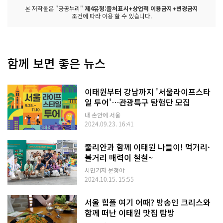
본 저작물은 "공공누리"
제4유형:출처표시+상업적 이용금지+변경금지
조건에 따라 이용 할 수 있습니다.
함께 보면 좋은 뉴스
이태원부터 강남까지 '서울라이프스타
일 투어'…관광특구 탐험단 모집
내 손안에 서울
2024.09.23. 16:41
줄리안과 함께 이태원 나들이! 먹거리·
볼거리 매력이 철철~
시민기자 문청야
2024.10.15. 15:55
서울 힙플 여기 어때? 방송인 크리스와
함께 떠난 이태원 맛집 탐방