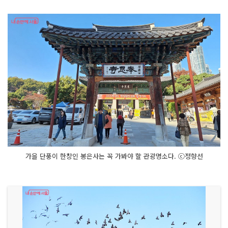
가을 단풍이 한창인 봉은사는 꼭 가봐야 할 관광명소다. ⓒ정향선