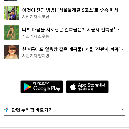
이것이 천연 냉방! '서울둘레길 9코스'로 숲속 피서 떠
나볼까
시민기자 정향선
나의 마음을 사로잡은 건축물은? '서울시 건축상' 수
상작 공개!
시민기자 조수봉
한여름에도 얼음장 같은 계곡물! 서울 '진관사 계곡'이
천국이네~
시민기자 양지영
다
A
운
p
로
p
드
S
하
t
기
o
관련 누리집 바로가기
G
r
o
e
o
에
g
서