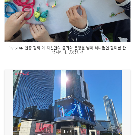
‘K-STAR 인증 팔찌’에 자신만의 글귀와 문양을 넣어 하나뿐인 팔찌를 탄
생시킨다. ⓒ정향선
1
/
3