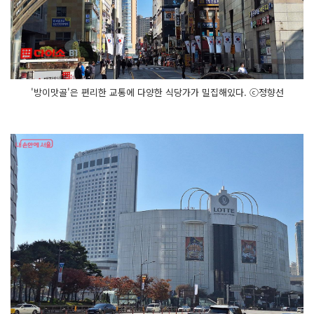
'방이맛골'은 편리한 교통에 다양한 식당가가 밀집해있다. ⓒ정향선