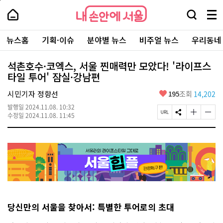
본
페
내
문
이
내
손
검
메
바
지
손
안
색
뉴
로
상
안
주
에
창
전
가
단
에
뉴스홈
기획·이슈
분야별 뉴스
비주얼 뉴스
우리동네
요
서
열
체
기
으
서
서
울
기
보
로
울
비
기
이
-
석촌호수·코엑스, 서울 찐매력만 모았다! '라이프스
스
동
서
타일 투어' 잠실·강남편
바
울
로
시
가
좋
시민기자 정향선
195
조회
14,202
대
기
아
표
발행일
2024.11.08. 10:32
요
소
페
S
글
글
수정일
2024.11.08. 11:45
통
이
N
자
자
포
지
S
크
크
털
U
공
기
기
R
유
크
작
L
하
게
게
복
기
변
변
사
경
경
하
하
기
기
당신만의 서울을 찾아서: 특별한 투어로의 초대