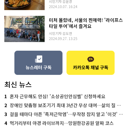
시민기자 김윤경
2024.10.07. 16:24
미처 몰랐네, 서울의 찐매력! '라이프스
타일 투어'에서 즐겨요
시민기자 김도연
2024.09.27. 13:25
최신 뉴스
1
혼자 근무해도 안심! '소상공인안심벨' 신청하세요
2
장애인 맞춤형 보조기기 최대 3년간 무상 대여…삶의 질 높인다
3
걸을 때마다 아픈 '족저근막염'…무작정 참지 말고 '이것' 해보세요!
4
먹거리부터 야경 라이브까지…망원한강공원 알짜 코스