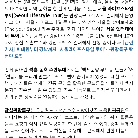
서울시는 9월 25일부터 11월 10일까지
역사, 예술, 음식 등 서울만
의 매력적인 지역 문화
를 한 번에 만나볼 수 있는
서울 라이프스타일
투어(Seoul Lifestyle Tour)
를 관광특구 7개 지역 일대에서 운영
하고 있다. 서울 라이프스타일 투어는 ‘당신만의 서울을 찾아보세요
(Find your Seoul)’라는 주제로, 현재 마지막 투어인
서울 엔터테이
너 투어
(잠실관광특구~강남마이스관광특구)를 11월 6일부터 10일
까지 잠실 석촌호수와 강남 코엑스 일대에서 진행 중이다.☞
[관련
기사] 이태원부터 강남까지 '서울라이프스타일 투어'…관광특구 탐
험단 모집
먼저 찾아간
석촌 동호 수변무대
에서는 ‘백제문양 무드등 만들기’와
‘전통매듭 노리개 만들기’ 프로그램이 준비되어 있었다. 체험 프로그
램 참가자들은 백제의 전통 문양을 활용한 무드등을 만들면서 백제
문화의 정수를 느낄 수 있었고, 전통 매듭으로 노리개를 꾸미면서 나
만의 전통 장식품을 완성하는 성취감도 가졌다..
잠실관광특구
는 롯데월드 ~ 석촌호수 ~ 방이맛골 ~ 올림픽공원
으로
이어지는 총 거리 약 9.2km의 코스로, 다양한 놀이와 취미 활동은
물론 쇼핑과 역사 유적 탐방까지 한 번에 즐길 수 있다. 송파 둘레길
을 따라 걸어가도 되고 지하철을 이용해도 편리해서 편한 마음으로
가을 내음도 느끼며 둘러볼 수 있었다.