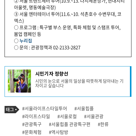
② 서울 트렌드세터 투어(10.9.~13. 다시세운상가, 현대시티
아울렛, 명동예술극장)
③ 서울 엔터테이너 투어(11.6.~10. 석촌호수 수변무대, 코
엑스)
○ 프로그램 : 특구별 부스 운영, 특화 체험 및 스탬프 투어,
붐업 캠페인 등
○
누리집
○ 문의 : 관광정책과 02-2133-2827
기
시민기자 정향선
사
시민의 눈으로 서울의 일상을 따뜻하게 담아내는 기
작
자이고 싶습니다
성
자
프
로
기
필
태
#서울라이프스타일투어
#서울힙플
사
그
관
#라이프스타일
#서울로컬
#서울관광
련
#관광특구
#서울힙플 관광특구편
#한류
태
그
#문화체험
#역사탐방