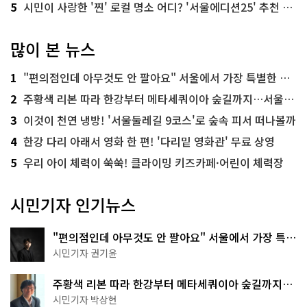
5
시민이 사랑한 '찐' 로컬 명소 어디? '서울에디션25' 추천 코스
많이 본 뉴스
1
"편의점인데 아무것도 안 팔아요" 서울에서 가장 특별한 편의점의 정체
2
주황색 리본 따라 한강부터 메타세쿼이아 숲길까지…서울둘레길 15코스
3
이것이 천연 냉방! '서울둘레길 9코스'로 숲속 피서 떠나볼까
4
한강 다리 아래서 영화 한 편! '다리밑 영화관' 무료 상영
5
우리 아이 체력이 쑥쑥! 클라이밍 키즈카페·어린이 체력장
시민기자 인기뉴스
"편의점인데 아무것도 안 팔아요" 서울에서 가장 특별
한 편의점의 정체
시민기자 권기윤
주황색 리본 따라 한강부터 메타세쿼이아 숲길까지…
서울둘레길 15코스
시민기자 박상현