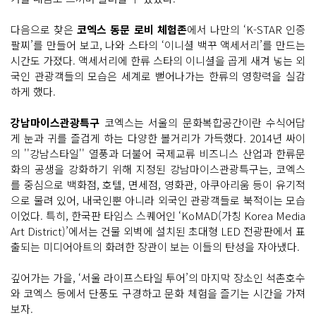
다음으로 찾은
코엑스 동문 로비 체험존
에서 나만의 ‘K-STAR 인증
팔찌’를 만들어 보고, 나와 스타의 ‘이니셜 백꾸 액세서리’를 만드는
시간도 가졌다. 액세서리에 한류 스타의 이니셜을 곱게 새겨 넣는 외
국인 관광객들의 모습은 세계로 뻗어나가는 한류의 영향력을 실감
하게 했다.
강남마이스관광특구
코엑스는 서울의 문화복합공간이란 수식어답
게 눈과 귀를 즐겁게 하는 다양한 볼거리가 가득했다. 2014년 싸이
의 ''강남스타일'' 열풍과 더불어 국제교류 비즈니스 산업과 한류문
화의 공생을 강화하기 위해 지정된 강남마이스관광특구는, 코엑스
를 중심으로 백화점, 호텔, 면세점, 영화관, 아쿠아리움 등이 유기적
으로 물려 있어, 내국인뿐 아니라 외국인 관광객들로 북적이는 모습
이었다. 특히, 한국판 타임스 스퀘어인 ‘KoMAD(가칭 Korea Media
Art District)’에서는 건물 외벽에 설치된 초대형 LED 전광판에서 표
출되는 미디어아트의 화려한 장관이 보는 이들의 탄성을 자아냈다.
깊어가는 가을, ‘서울 라이프스타일 투어’의 마지막 장소인 석촌호수
와 코엑스 등에서 단풍도 구경하고 문화 체험을 즐기는 시간을 가져
보자.