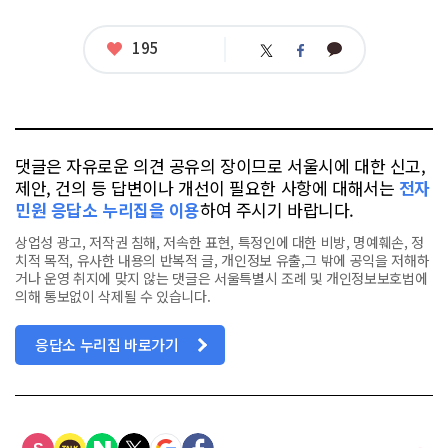
좋
195
카
트
페
아
카
위
이
요
오
터
스
톡
북
댓글은 자유로운 의견 공유의 장이므로 서울시에 대한 신고,
제안, 건의 등 답변이나 개선이 필요한 사항에 대해서는
전자
민원 응답소 누리집을 이용
하여 주시기 바랍니다.
상업성 광고, 저작권 침해, 저속한 표현, 특정인에 대한 비방, 명예훼손, 정
치적 목적, 유사한 내용의 반복적 글, 개인정보 유출,그 밖에 공익을 저해하
거나 운영 취지에 맞지 않는 댓글은 서울특별시 조례 및 개인정보보호법에
의해 통보없이 삭제될 수 있습니다.
응답소 누리집 바로가기