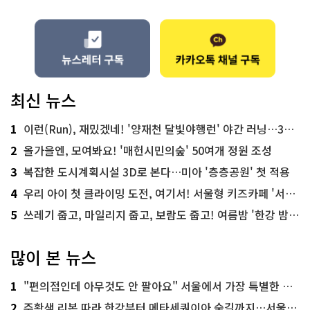
최신 뉴스
1
이런(Run), 재밌겠네! '양재천 달빛야행런' 야간 러닝…300명 모집
2
올가을엔, 모여봐요! '매헌시민의숲' 50여개 정원 조성
3
복잡한 도시계획시설 3D로 본다…미아 '층층공원' 첫 적용
4
우리 아이 첫 클라이밍 도전, 여기서! 서울형 키즈카페 '서울가족플라자점'
5
쓰레기 줍고, 마일리지 줍고, 보람도 줍고! 여름밤 '한강 밤마실 줍깅'
많이 본 뉴스
1
"편의점인데 아무것도 안 팔아요" 서울에서 가장 특별한 편의점의 정체
2
주황색 리본 따라 한강부터 메타세쿼이아 숲길까지…서울둘레길 15코스