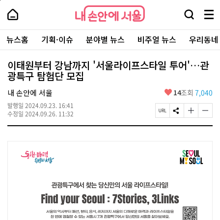
본
페
내
문
이
내
손
검
메
바
지
손
안
색
뉴
로
상
안
주
에
창
전
가
단
에
뉴스홈
기획·이슈
분야별 뉴스
비주얼 뉴스
우리동네
요
서
열
체
기
으
서
서
울
기
보
로
울
비
기
이
-
이태원부터 강남까지 '서울라이프스타일 투어'…관
스
동
서
광특구 탐험단 모집
바
울
로
시
가
좋
내 손안에 서울
14
조회
7,040
대
기
아
표
발행일
2024.09.23. 16:41
요
소
페
S
글
글
수정일
2024.09.26. 11:32
통
이
N
자
자
포
지
S
크
크
털
U
공
기
기
R
유
크
작
L
하
게
게
복
기
변
변
사
경
경
하
하
기
기