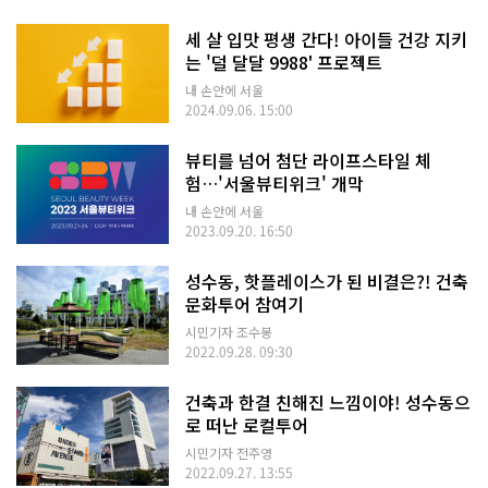
세 살 입맛 평생 간다! 아이들 건강 지키
는 '덜 달달 9988' 프로젝트
내 손안에 서울
2024.09.06. 15:00
뷰티를 넘어 첨단 라이프스타일 체
험…'서울뷰티위크' 개막
내 손안에 서울
2023.09.20. 16:50
성수동, 핫플레이스가 된 비결은?! 건축
문화투어 참여기
시민기자 조수봉
2022.09.28. 09:30
건축과 한결 친해진 느낌이야! 성수동으
로 떠난 로컬투어
시민기자 전주영
2022.09.27. 13:55