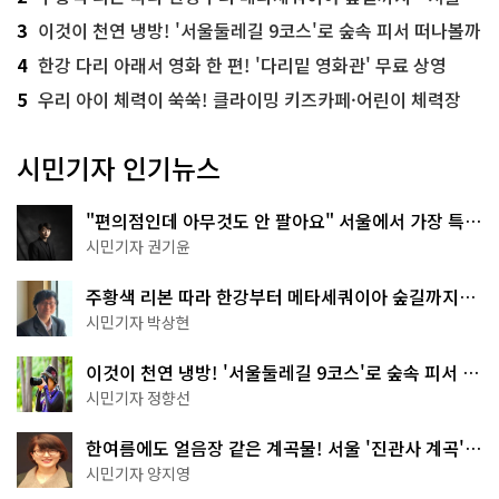
3
이것이 천연 냉방! '서울둘레길 9코스'로 숲속 피서 떠나볼까
4
한강 다리 아래서 영화 한 편! '다리밑 영화관' 무료 상영
5
우리 아이 체력이 쑥쑥! 클라이밍 키즈카페·어린이 체력장
시민기자 인기뉴스
"편의점인데 아무것도 안 팔아요" 서울에서 가장 특별
한 편의점의 정체
시민기자 권기윤
주황색 리본 따라 한강부터 메타세쿼이아 숲길까지…
서울둘레길 15코스
시민기자 박상현
이것이 천연 냉방! '서울둘레길 9코스'로 숲속 피서 떠
나볼까
시민기자 정향선
한여름에도 얼음장 같은 계곡물! 서울 '진관사 계곡'이
천국이네~
시민기자 양지영