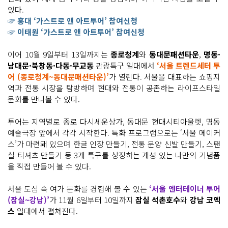
있다.
☞ 홍대 ‘가스트로 앤 아트투어’ 참여신청
☞ 이태원 ‘가스트로 앤 아트투어’ 참여신청
이어 10월 9일부터 13일까지는
종로청계
와
동대문패션타운
,
명동·
남대문·북창동·다동·무교동
관광특구 일대에서
‘서울 트렌드세터 투
어 (종로청계~동대문패션타운)’
가 열린다. 서울을 대표하는 쇼핑지
역과 전통 시장을 탐방하며 현대와 전통이 공존하는 라이프스타일
문화를 만나볼 수 있다.
투어는 지역별로 종로 다시세운상가, 동대문 현대시티아울렛, 명동
예술극장 앞에서 각각 시작한다. 특화 프로그램으로는 ‘서울 메이커
스’가 마련돼 있으며 한글 인장 만들기, 전통 문양 신발 만들기, 스탠
실 티셔츠 만들기 등 3개 특구를 상징하는 개성 있는 나만의 기념품
을 직접 만들어 볼 수 있다.
서울 도심 속 여가 문화를 경험해 볼 수 있는
‘서울 엔터테이너 투어
(잠실~강남)’
가 11월 6일부터 10일까지
잠실 석촌호수
와
강남 코엑
스
일대에서 펼쳐진다.