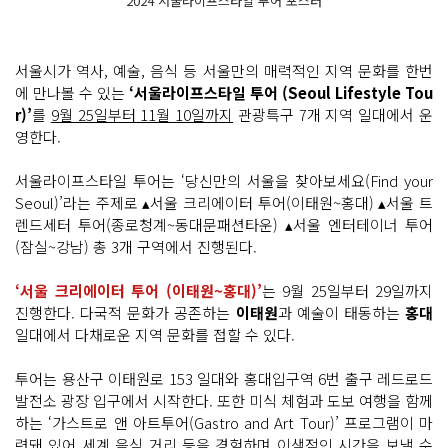
2024 서울라이프스타일 투어 포스터
서울시가 역사, 예술, 음식 등 서울만의 매력적인 지역 문화를 한번
에 만나볼 수 있는
‘서울라이프스타일 투어 (Seoul Lifestyle Tou
r)’
를
9월 25일부터 11월 10일까지
관광특구 7개 지역 일대에서 운
영한다.
서울라이프스타일 투어는 ‘당신만의 서울을 찾아보세요(Find your
Seoul)’라는 주제로 ▴서울 크리에이터 투어(이태원~홍대) ▴서울 트
렌드세터 투어(종로청계~동대문패션타운) ▴서울 엔터테이너 투어
(잠실~강남) 총 3개 구역에서 진행된다.
‘서울 크리에이터 투어 (이태원~홍대)’
는 9월 25일부터 29일까지
진행한다. 다국적 문화가 공존하는
이태원
과 예술이 태동하는
홍대
일대에서 다채로운 지역 문화를 접할 수 있다.
투어는 용산구 이태원로 153 일대와 홍대입구역 6번 출구 레드로드
발전소 광장 입구에서 시작한다. 또한 미식 체험과 도보 여행을 함께
하는 ‘가스트로 앤 아트투어(Gastro and Art Tour)’ 프로그램이 마
련돼 있어 세계 음식 거리 등을 경험하며 이색적인 시간을 보낼 수