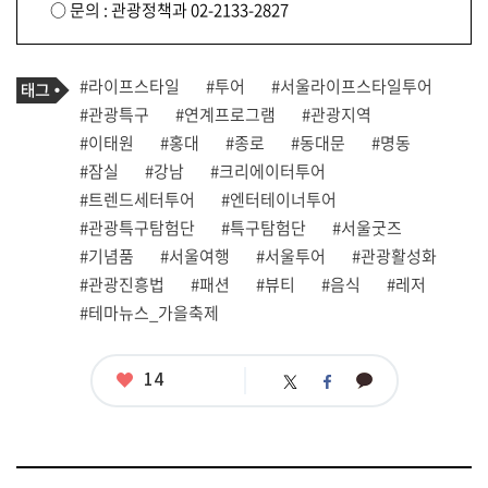
○ 문의 : 관광정책과 02-2133-2827
기
태
#라이프스타일
#투어
#서울라이프스타일투어
사
그
관
#관광특구
#연계프로그램
#관광지역
련
#이태원
#홍대
#종로
#동대문
#명동
태
그
#잠실
#강남
#크리에이터투어
#트렌드세터투어
#엔터테이너투어
#관광특구탐험단
#특구탐험단
#서울굿즈
#기념품
#서울여행
#서울투어
#관광활성화
#관광진흥법
#패션
#뷰티
#음식
#레저
#테마뉴스_가을축제
좋
14
카
트
페
아
카
위
이
요
오
터
스
톡
북