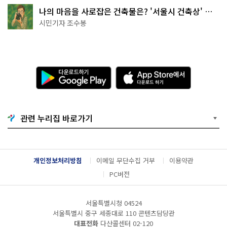
나의 마음을 사로잡은 건축물은? '서울시 건축상' 수
상작 공개!
시민기자 조수봉
다
A
운
p
로
p
드
S
하
t
기
o
관련 누리집 바로가기
G
r
o
e
o
에
g
서
l
다
개인정보처리방침
이메일 무단수집 거부
이용약관
e
운
P
로
PC버전
l
드
a
하
y
기
서울특별시청 04524
서울특별시 중구 세종대로 110 콘텐츠담당관
대표전화
다산콜센터
02-120