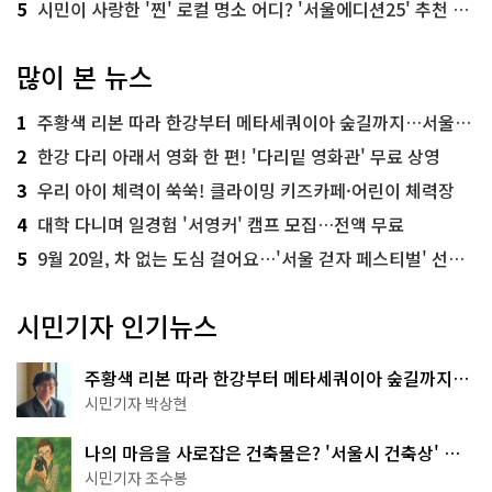
5
시민이 사랑한 '찐' 로컬 명소 어디? '서울에디션25' 추천 코스
많이 본 뉴스
1
주황색 리본 따라 한강부터 메타세쿼이아 숲길까지…서울둘레길 15코스
2
한강 다리 아래서 영화 한 편! '다리밑 영화관' 무료 상영
3
우리 아이 체력이 쑥쑥! 클라이밍 키즈카페·어린이 체력장
4
대학 다니며 일경험 '서영커' 캠프 모집…전액 무료
5
9월 20일, 차 없는 도심 걸어요…'서울 걷자 페스티벌' 선착순 5천명
시민기자 인기뉴스
주황색 리본 따라 한강부터 메타세쿼이아 숲길까지…
서울둘레길 15코스
시민기자 박상현
나의 마음을 사로잡은 건축물은? '서울시 건축상' 수
상작 공개!
시민기자 조수봉