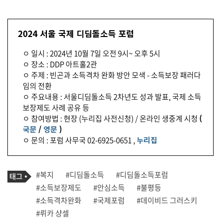
2024 서울 국제 디딤돌소득 포럼
ㅇ 일시 : 2024년 10월 7일 오전 9시~ 오후 5시
ㅇ 장소 : DDP 아트홀2관
ㅇ 주제 : 빈곤과 소득격차 완화 방안 모색 - 소득보장 패러다
임의 전환
ㅇ 주요내용 : 서울디딤돌소득 2차년도 성과 발표, 국제 소득
보장제도 사례 공유 등
ㅇ 참여방법 : 현장 (누리집 사전신청) / 온라인 생중계 시청
(
국문
/
영문
)
ㅇ 문의 : 포럼 사무국 02-6925-0651 ,
누리집
기
태
#복지
#디딤돌소득
#디딤돌소득포럼
사
그
관
#소득보장제도
#안심소득
#불평등
련
#소득격차완화
#국제포럼
#데이비드 그러스키
태
그
#뤼카 샹셀