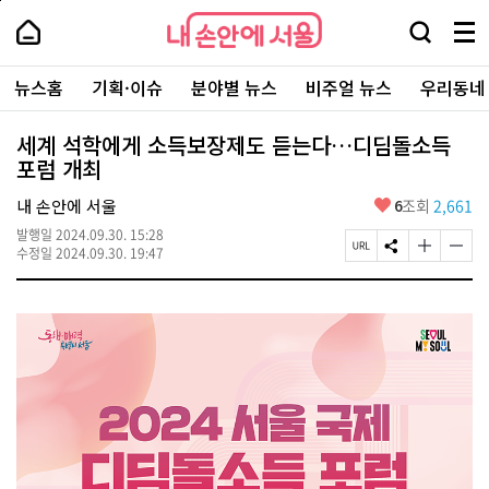
본
페
내
문
이
내
손
검
메
바
지
손
안
색
뉴
로
상
안
주
에
창
전
가
단
에
뉴스홈
기획·이슈
분야별 뉴스
비주얼 뉴스
우리동네
요
서
열
체
기
으
서
서
울
기
보
로
울
비
기
이
-
세계 석학에게 소득보장제도 듣는다…디딤돌소득
스
동
서
포럼 개최
바
울
로
시
가
좋
내 손안에 서울
6
조회
2,661
대
기
아
표
발행일
2024.09.30. 15:28
요
소
페
S
글
글
수정일
2024.09.30. 19:47
통
이
N
자
자
포
지
S
크
크
털
U
공
기
기
R
유
크
작
L
하
게
게
복
기
변
변
사
경
경
하
하
기
기