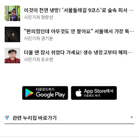
이것이 천연 냉방! '서울둘레길 9코스'로 숲속 피서 떠
나볼까
시민기자 정향선
"편의점인데 아무것도 안 팔아요" 서울에서 가장 특별
한 편의점의 정체
시민기자 권기윤
더울 땐 잠시 쉬었다 가세요! 생수 냉장고부터 해피소
·무더위쉼터까지
시민기자 조수연
다
A
운
p
로
p
드
S
하
t
기
o
관련 누리집 바로가기
G
r
o
e
o
에
g
서