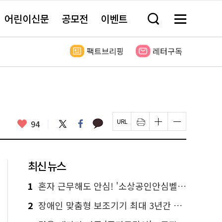
어린이신문
공모전
이벤트
검
메
색
뉴
창
전
열
체
팩트브리핑
레터구독
기
보
기
카
좋
트
페
94
페
인
글
글
카
위
이
아
이
쇄
자
자
오
터
스
요
지
하
크
크
톡
북
U
기
기
기
R
새
크
작
L
창
게
게
최신 뉴스
복
열
변
변
사
림
경
경
하
하
1
혼자 근무해도 안심! '소상공인안심벨' 신청하세요
기
기
2
장애인 맞춤형 보조기기 최대 3년간 무상 대여…삶의 질 높인다