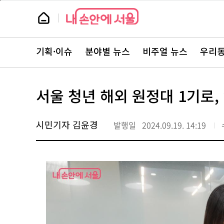
본
페
문
이
뉴
바
지
스
로
상
룸
가
단
뉴
기
으
스
로
기획·이슈
분야별 뉴스
비주얼 뉴스
우리동
주
이
요
동
서
비
스
서울 청년 해외 원정대 1기로,
바
로
가
기
시민기자 김윤경
발행일
2024.09.19. 14:19