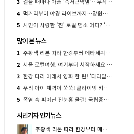
3
걸을 때마다 아픈 '족저근막염'…무작정 참지 말고 '이것' 해보세요!
4
먹거리부터 야경 라이브까지…망원한강공원 알짜 코스
5
시민이 사랑한 '찐' 로컬 명소 어디? '서울에디션25' 추천 코스
많이 본 뉴스
1
주황색 리본 따라 한강부터 메타세쿼이아 숲길까지…서울둘레길 15코스
2
서울 로컬여행, 여기부터 시작하세요 '서울에디션25'
3
한강 다리 아래서 영화 한 편! '다리밑 영화관' 무료 상영
4
우리 아이 체력이 쑥쑥! 클라이밍 키즈카페·어린이 체력장
5
폭염 속 피어난 진분홍 물결! 국립중앙박물관 배롱나무 명소
시민기자 인기뉴스
주황색 리본 따라 한강부터 메타세쿼이아 숲길까지…서울둘레길 15코스