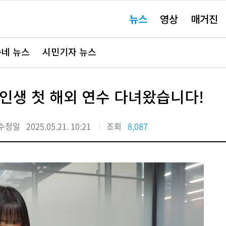
주
뉴스
영상
매거진
요
서
비
스
바
네 뉴스
시민기자 뉴스
로
가
기"
 인생 첫 해외 연수 다녀왔습니다!
수정일
2025.05.21. 10:21
조회
8,087