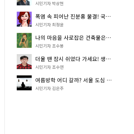
시민기자 박상현
폭염 속 피어난 진분홍 물결! 국립중앙박물관 배롱나무 명소
시민기자 최정윤
나의 마음을 사로잡은 건축물은? '서울시 건축상' 수상작 공개!
시민기자 조수봉
더울 땐 잠시 쉬었다 가세요! 생수 냉장고부터 해피소·무더위쉼터까지
시민기자 조수연
여름방학 어디 갈까? 서울 도심 무료 실내 여행 코스 추천
시민기자 김은주