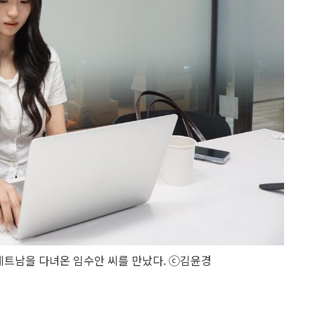
베트남을 다녀온 임수안 씨를 만났다. ⓒ김윤경