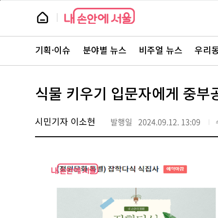
본
페
문
이
뉴
바
지
스
로
상
룸
가
단
뉴
기
으
스
로
기획·이슈
분야별 뉴스
비주얼 뉴스
우리동
주
이
요
동
서
비
스
식물 키우기 입문자에게 중부공
바
로
가
기
시민기자 이소현
발행일
2024.09.12. 13:09