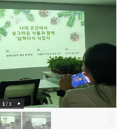
1
/
3