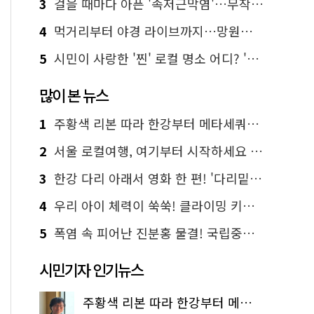
3
걸을 때마다 아픈 '족저근막염'…무작정 참지 말고 '이것' 해보세요!
4
먹거리부터 야경 라이브까지…망원한강공원 알짜 코스
5
시민이 사랑한 '찐' 로컬 명소 어디? '서울에디션25' 추천 코스
많이 본 뉴스
1
주황색 리본 따라 한강부터 메타세쿼이아 숲길까지…서울둘레길 15코스
2
서울 로컬여행, 여기부터 시작하세요 '서울에디션25'
3
한강 다리 아래서 영화 한 편! '다리밑 영화관' 무료 상영
4
우리 아이 체력이 쑥쑥! 클라이밍 키즈카페·어린이 체력장
5
폭염 속 피어난 진분홍 물결! 국립중앙박물관 배롱나무 명소
시민기자 인기뉴스
주황색 리본 따라 한강부터 메타세쿼이아 숲길까지…서울둘레길 15코스