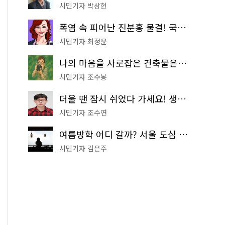
시민기자 박상현
폭염 속 피어난 진분홍 물결! 국립중앙박물관 배롱나무 명소
시민기자 최정윤
나의 마음을 사로잡은 건축물은? '서울시 건축상' 수상작 공개!
시민기자 조수봉
더울 땐 잠시 쉬었다 가세요! 생수 냉장고부터 해피소·무더위쉼터까지
시민기자 조수연
여름방학 어디 갈까? 서울 도심 무료 실내 여행 코스 추천
시민기자 김은주