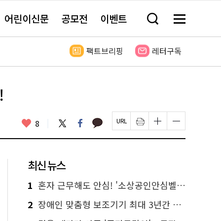
어린이신문
공모전
이벤트
검
메
색
뉴
창
전
열
체
팩트브리핑
레터구독
기
보
기
!
카
좋
트
페
8
페
인
글
글
카
위
이
아
이
쇄
자
자
오
터
스
요
지
하
크
크
톡
북
U
기
기
기
R
새
크
작
L
창
게
게
최신 뉴스
복
열
변
변
사
림
경
경
하
하
1
혼자 근무해도 안심! '소상공인안심벨' 신청하세요
기
기
2
장애인 맞춤형 보조기기 최대 3년간 무상 대여…삶의 질 높인다