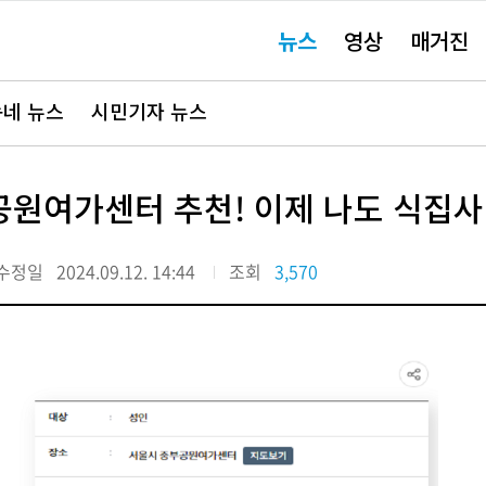
주
뉴스
영상
매거진
요
서
비
스
바
네 뉴스
시민기자 뉴스
로
가
기"
원여가센터 추천! 이제 나도 식집사
수정일
2024.09.12. 14:44
조회
3,570