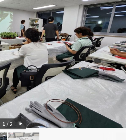
1
/
2