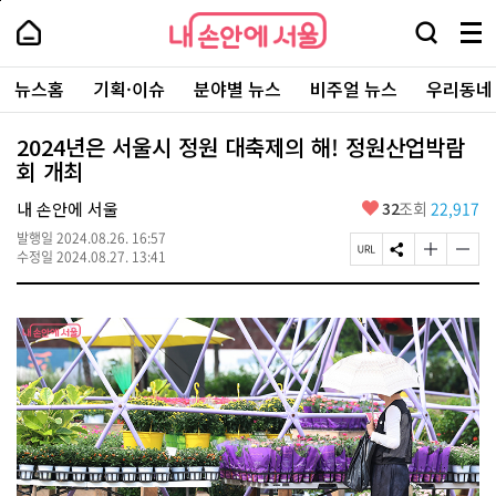
본
페
내
문
이
내
손
검
메
바
지
손
안
색
뉴
로
상
안
주
에
창
전
가
단
에
뉴스홈
기획·이슈
분야별 뉴스
비주얼 뉴스
우리동네
요
서
열
체
기
으
서
서
울
기
보
로
울
비
기
이
-
2024년은 서울시 정원 대축제의 해! 정원산업박람
스
동
서
회 개최
바
울
로
시
가
좋
내 손안에 서울
32
조회
22,917
대
기
아
표
발행일
2024.08.26. 16:57
요
소
페
S
글
글
수정일
2024.08.27. 13:41
통
이
N
자
자
포
지
S
크
크
털
U
공
기
기
R
유
크
작
L
하
게
게
복
기
변
변
사
경
경
하
하
기
기