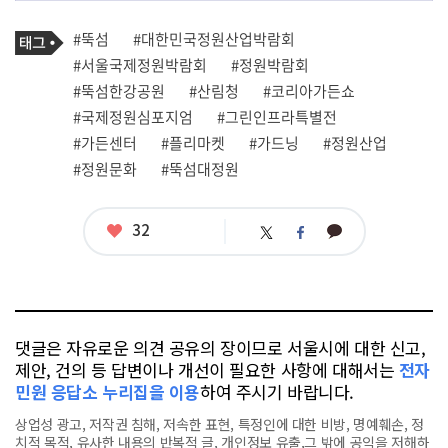
기
태
#뚝섬
#대한민국정원산업박람회
사
그
관
#서울국제정원박람회
#정원박람회
련
#뚝섬한강공원
#산림청
#코리아가든쇼
태
그
#국제정원심포지엄
#그린인프라특별전
#가든센터
#플리마켓
#가드닝
#정원산업
#정원문화
#뚝섬대정원
좋
32
카
트
페
아
카
위
이
요
오
터
스
톡
북
댓글은 자유로운 의견 공유의 장이므로 서울시에 대한 신고,
제안, 건의 등 답변이나 개선이 필요한 사항에 대해서는
전자
민원 응답소 누리집을 이용
하여 주시기 바랍니다.
상업성 광고, 저작권 침해, 저속한 표현, 특정인에 대한 비방, 명예훼손, 정
치적 목적, 유사한 내용의 반복적 글, 개인정보 유출,그 밖에 공익을 저해하