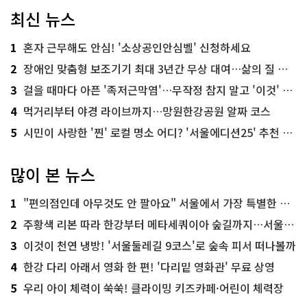
최신 뉴스
1
혼자 근무해도 안심! '소상공인안심벨' 신청하세요
2
장애인 맞춤형 보조기기 최대 3년간 무상 대여…삶의 질 높인다
3
걸을 때마다 아픈 '족저근막염'…무작정 참지 말고 '이것' 해보세요!
4
먹거리부터 야경 라이브까지…망원한강공원 알짜 코스
5
시민이 사랑한 '찐' 로컬 명소 어디? '서울에디션25' 추천 코스
많이 본 뉴스
1
"편의점인데 아무것도 안 팔아요" 서울에서 가장 특별한 편의점의 정체
2
주황색 리본 따라 한강부터 메타세쿼이아 숲길까지…서울둘레길 15코스
3
이것이 천연 냉방! '서울둘레길 9코스'로 숲속 피서 떠나볼까
4
한강 다리 아래서 영화 한 편! '다리밑 영화관' 무료 상영
5
우리 아이 체력이 쑥쑥! 클라이밍 키즈카페·어린이 체력장