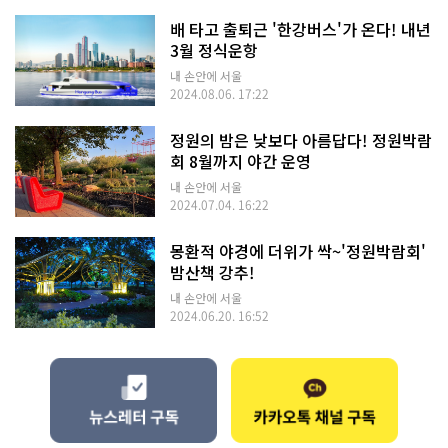
배 타고 출퇴근 '한강버스'가 온다! 내년
3월 정식운항
내 손안에 서울
2024.08.06. 17:22
정원의 밤은 낮보다 아름답다! 정원박람
회 8월까지 야간 운영
내 손안에 서울
2024.07.04. 16:22
몽환적 야경에 더위가 싹~'정원박람회'
밤산책 강추!
내 손안에 서울
2024.06.20. 16:52