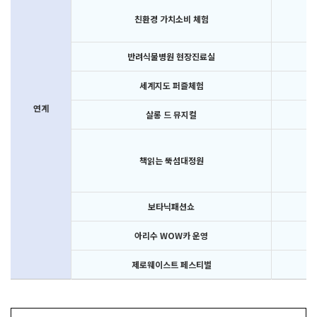
친환경 가치소비 체험
반려식물병원 현장진료실
8.
세계지도 퍼즐체험
연계
살롱 드 뮤지컬
책읽는 뚝섬대정원
보타닉패션쇼
아리수 WOW카 운영
제로웨이스트 페스티벌