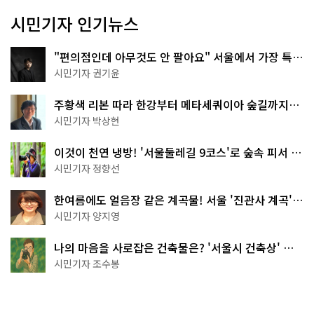
시민기자 인기뉴스
"편의점인데 아무것도 안 팔아요" 서울에서 가장 특별
한 편의점의 정체
시민기자 권기윤
주황색 리본 따라 한강부터 메타세쿼이아 숲길까지…
서울둘레길 15코스
시민기자 박상현
이것이 천연 냉방! '서울둘레길 9코스'로 숲속 피서 떠
나볼까
시민기자 정향선
한여름에도 얼음장 같은 계곡물! 서울 '진관사 계곡'이
천국이네~
시민기자 양지영
나의 마음을 사로잡은 건축물은? '서울시 건축상' 수
상작 공개!
시민기자 조수봉