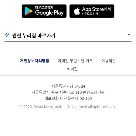
다
A
운
p
로
p
드
S
하
t
기
o
관련 누리집 바로가기
G
r
o
e
o
에
g
서
l
다
개인정보처리방침
이메일 무단수집 거부
이용약관
e
운
P
로
PC버전
l
드
a
하
y
기
서울특별시청 04524
서울특별시 중구 세종대로 110 콘텐츠담당관
대표전화
다산콜센터
02-120
ⓒ
2020. Seoul Metropolitan Government all rights reserved.