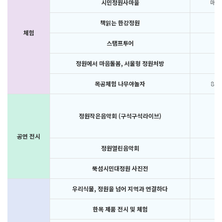
시민정원사마을
매주 주
책읽는 한강정원
체험
스탬프투어
정원에서 마음돌봄, 서울형 정원처방
목공체험 나무야놀자
8.26
정원작은음악회 (구석구석라이브)
공연 전시
정원열린음악회
뚝섬시민대정원 사진전
우리식물, 정원을 넘어 지역과 연결하다
한목 제품 전시 및 체험