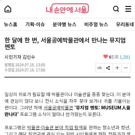
본
페
내
문
이
내
손
검
메
바
지
손
안
색
뉴
로
상
안
주
에
창
전
가
단
에
뉴스홈
기획·이슈
분야별 뉴스
비주얼 뉴스
우리동네
요
서
열
체
기
으
서
서
울
기
보
로
울
비
기
이
-
한 달에 한 번, 서울공예박물관에서 만나는 뮤지엄
스
동
서
멘토
바
울
로
시
가
좋
시민기자 김인수
6
조회
1,391
대
기
아
표
발행일
2024.07.16. 13:00
요
소
페
S
글
글
수정일
2024.07.16. 17:08
통
이
N
자
자
포
지
S
크
크
털
U
공
기
기
R
유
크
작
일상의 위로가 필요할 때 박물관이나 미술관을 종종 찾는다. 이 분야
L
하
게
게
복
기
변
변
에 관심이 많다 보니 전시 소식을 자주 찾아 보거나 귀를 기울이는
사
경
경
편이다. 그러던 차에
서울공예박물관
‘뮤지엄 멘토: MUSEUM人을
하
하
만나다’
프로그램 소식이 얼마나 반가웠는지 모른다.
기
기
프로그램은
박물관·미술관 분야 직업 탐색
을 원하는 청소년과 청년,
그리고 해당 직업군에 관심 있는 일반 시민들에게
현직 전문가
가 생