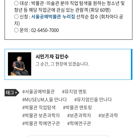
○ 대상 : 박물관·미술관 분야 직업 탐색을 원하는 청소년 및
청년 등 해당 직업군에 관심 있는 관람객 (회당 60명)
○ 신청 :
서울공예박물관 누리집
선착순 접수 (회차마다 공
지)
○ 문의 : 02-6450-7000
기
시민기자 김인수
사
그 순간, 그 현장에 있겠습니다.
작
성
자
프
로
기
필
태
#서울공예박물관
#뮤지엄 멘토
사
그
관
#MUSEUM人을 만나다
#뮤지엄인을 만나다
련
#박물관 직업탐색
#박물관 멘토링
태
그
#박물관 보존과학자
#보존과학자
#보존과학
#박물관 학예연구관
#학예연구관