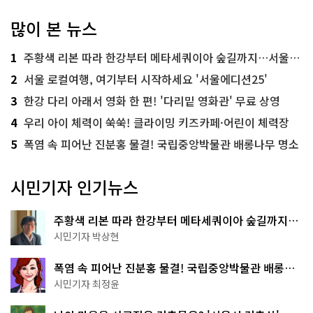
많이 본 뉴스
1
주황색 리본 따라 한강부터 메타세쿼이아 숲길까지…서울둘레길 15코스
2
서울 로컬여행, 여기부터 시작하세요 '서울에디션25'
3
한강 다리 아래서 영화 한 편! '다리밑 영화관' 무료 상영
4
우리 아이 체력이 쑥쑥! 클라이밍 키즈카페·어린이 체력장
5
폭염 속 피어난 진분홍 물결! 국립중앙박물관 배롱나무 명소
시민기자 인기뉴스
주황색 리본 따라 한강부터 메타세쿼이아 숲길까지…
서울둘레길 15코스
시민기자 박상현
폭염 속 피어난 진분홍 물결! 국립중앙박물관 배롱나
무 명소
시민기자 최정윤