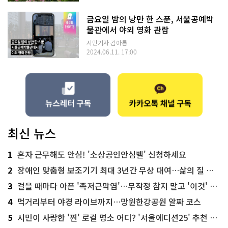
금요일 밤의 낭만 한 스푼, 서울공예박
물관에서 야외 영화 관람
시민기자 김아름
2024.06.11. 17:00
최신 뉴스
1
혼자 근무해도 안심! '소상공인안심벨' 신청하세요
2
장애인 맞춤형 보조기기 최대 3년간 무상 대여…삶의 질 높인다
3
걸을 때마다 아픈 '족저근막염'…무작정 참지 말고 '이것' 해보세요!
4
먹거리부터 야경 라이브까지…망원한강공원 알짜 코스
5
시민이 사랑한 '찐' 로컬 명소 어디? '서울에디션25' 추천 코스