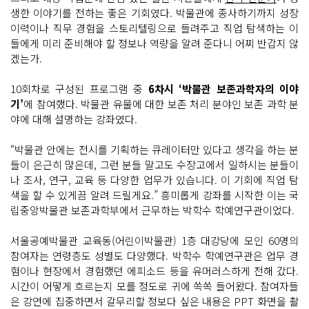
생한 이야기를 전하는 좋은 기회였다. 박물관에 종사하기까지 성장
이력이나 직무 경험을 스토리텔링으로 들려주고 직업 탐색하는 이
들에게 미리 준비해야 할 정보나 역량을 알려 준다니 어찌 반갑지 않
겠는가.
10회차로 구성된 프로그램 중
6차시 ‘박물관 보존과학자의 이야
기’
에 참여했다. 박물관 유물에 대한 보존 처리 분야인 보존 과학 분
야에 대해 설명하는 강좌였다.
“박물관 안에는 전시를 기획하는 큐레이터만 있다고 생각을 하는 분
들이 은근히 많은데, 그런 분들 말고도 수장고에서 일하시는 분들이
나 조사, 연구, 교육 등 다양한 업무가 있습니다. 이 기회에 직업 탐
색을 할 수 있게끔 알려 드릴게요.” 흥미롭게 강좌를 시작한 이는 국
립중앙박물관 보존과학부에서 근무하는 박학수 학예연구관이었다.
서울공예박물관 교육동(어린이박물관) 1층 대강당에 모인 60명의
참여자는 연령층도 성별도 다양했다. 박학수 학예연구관은 업무 경
험이나 현장에서 경험했던 에피소드 등을 유머러스하게 전해 갔다.
시간이 어떻게 흐르는지 모를 정도로 귀에 쏙쏙 들어왔다. 참여자들
은 강연에 집중하면서 갈무리할 정보다 싶은 내용은 PPT 화면을 촬