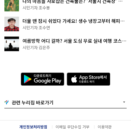
나의 마음을 사로잡은 건축물은? '서울시 건축상' 수
상작 공개!
시민기자 조수봉
더울 땐 잠시 쉬었다 가세요! 생수 냉장고부터 해피소
·무더위쉼터까지
시민기자 조수연
여름방학 어디 갈까? 서울 도심 무료 실내 여행 코스
추천
시민기자 김은주
다
A
운
p
로
p
드
S
하
t
기
o
관련 누리집 바로가기
G
r
o
e
o
에
g
서
l
다
개인정보처리방침
이메일 무단수집 거부
이용약관
e
운