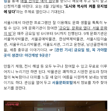
집
을 통해
매월 선착순 예약 접수
를 받으니 메모해 두고 잊지 말고
신청하기를 바란다. 오는 8월 3일에는
‘도시와 역사의 켜를 뮤지엄
에 담다’
라는 주제로 열린다니 기대된다.
서울시에서 마련한 프로그램만 잘 이용해도 문화 생활을 톡톡히 누
릴 수 있다. 9개 문화기관이 참여한
‘금요일, 문화로 열다: 서울 문화
의 밤’
은 매주 금요일 밤 6시부터 9시까지 진행된다. 9개 문화기관은
서울역사박물관, 서울공예박물관, 한성백제박물관, 서울시립미술
관, 서울우리소리박물관, 서울도서관, 그리고 운현궁, 남산골한옥마
을, 세종 충무공 이야기이다. ☞
[관련 기사] 금요일 밤, 꼭 가야할
곳이 생겼다! 야간개방 9곳은?
만들기 체험, 전시 해설 등 모두 누구나 참여할 수 있고 무료로 이루
어지니 누리기만 하면 된다. 박물관은 쾌적하고 시원한 온도라 장마
철의 눅눅함이나 더위를 느낄 새 없이 여름을 시원하게 보내는 방법
이기도 하다. 관심을 열어 두고
서울문화포털
에서 정보를 자주 찾아
보기를 권한다.