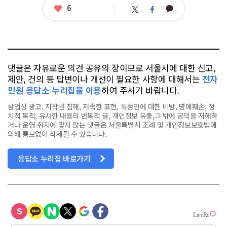
좋
6
카
트
페
아
카
위
이
요
오
터
스
톡
북
댓글은 자유로운 의견 공유의 장이므로 서울시에 대한 신고,
제안, 건의 등 답변이나 개선이 필요한 사항에 대해서는
전자
민원 응답소 누리집을 이용
하여 주시기 바랍니다.
상업성 광고, 저작권 침해, 저속한 표현, 특정인에 대한 비방, 명예훼손, 정
치적 목적, 유사한 내용의 반복적 글, 개인정보 유출,그 밖에 공익을 저해하
거나 운영 취지에 맞지 않는 댓글은 서울특별시 조례 및 개인정보보호법에
의해 통보없이 삭제될 수 있습니다.
응답소 누리집 바로가기