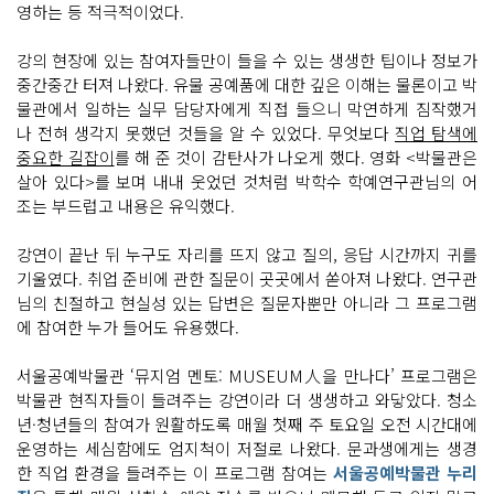
영하는 등 적극적이었다.
강의 현장에 있는 참여자들만이 들을 수 있는 생생한 팁이나 정보가
중간중간 터져 나왔다. 유물 공예품에 대한 깊은 이해는 물론이고 박
물관에서 일하는 실무 담당자에게 직접 들으니 막연하게 짐작했거
나 전혀 생각지 못했던 것들을 알 수 있었다. 무엇보다
직업 탐색에
중요한 길잡이
를 해 준 것이 감탄사가 나오게 했다. 영화 <박물관은
살아 있다>를 보며 내내 웃었던 것처럼 박학수 학예연구관님의 어
조는 부드럽고 내용은 유익했다.
강연이 끝난 뒤 누구도 자리를 뜨지 않고 질의, 응답 시간까지 귀를
기울였다. 취업 준비에 관한 질문이 곳곳에서 쏟아져 나왔다. 연구관
님의 친절하고 현실성 있는 답변은 질문자뿐만 아니라 그 프로그램
에 참여한 누가 들어도 유용했다.
서울공예박물관 ‘뮤지엄 멘토: MUSEUM人을 만나다’ 프로그램은
박물관 현직자들이 들려주는 강연이라 더 생생하고 와닿았다. 청소
년·청년들의 참여가 원활하도록 매월 첫째 주 토요일 오전 시간대에
운영하는 세심함에도 엄지척이 저절로 나왔다. 문과생에게는 생경
한 직업 환경을 들려주는 이 프로그램 참여는
서울공예박물관 누리