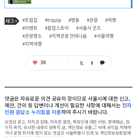
자
프
로
기
필
태
#트립집
#tripzip
#명동
#관광
#여행
사
그
관
#이벤트
#팝업스토어
#서울시 굿즈
련
#관광명소
#지역관광 안테나숍
#서울여행
태
그
#지역여행
좋
30
카
트
페
아
카
위
이
요
오
터
스
톡
북
댓글은 자유로운 의견 공유의 장이므로 서울시에 대한 신고,
제안, 건의 등 답변이나 개선이 필요한 사항에 대해서는
전자
민원 응답소 누리집을 이용
하여 주시기 바랍니다.
상업성 광고, 저작권 침해, 저속한 표현, 특정인에 대한 비방, 명예훼손, 정
치적 목적, 유사한 내용의 반복적 글, 개인정보 유출,그 밖에 공익을 저해하
거나 운영 취지에 맞지 않는 댓글은 서울특별시 조례 및 개인정보보호법에