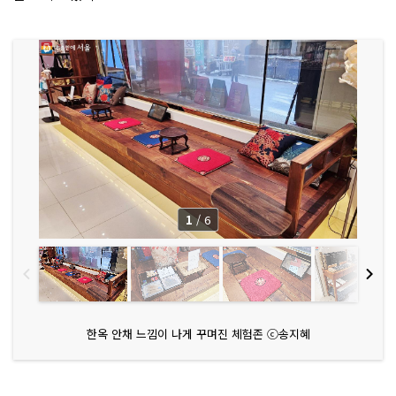
1
/
6
한옥 안채 느낌이 나게 꾸며진 체험존 ⓒ송지혜