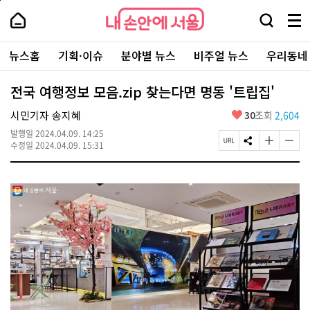
본
페
내
문
이
내
손
검
메
바
지
손
안
색
뉴
로
상
안
주
에
창
전
가
단
에
뉴스홈
기획·이슈
분야별 뉴스
비주얼 뉴스
우리동네
요
서
열
체
기
으
서
서
울
기
보
로
울
비
기
이
-
전국 여행정보 모음.zip 찾는다면 명동 '트립집'
스
동
서
바
울
좋
시민기자 송지혜
30
조회
2,604
로
시
아
가
대
발행일
2024.04.09. 14:25
요
기
페
S
글
글
표
수정일
2024.04.09. 15:31
이
N
자
자
소
지
S
크
크
통
U
공
기
기
포
R
유
크
작
털
L
하
게
게
복
기
변
변
사
경
경
하
하
기
기