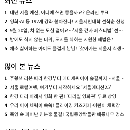
최신 뉴스
1
내년 서울 예산, 어디에 쓰면 좋을까요? 온라인 투표
2
영화·AI 등 192개 강좌 쏟아진다! 서울시민대학 선착순 신청
3
9월 20일, 차 없는 도심 걸어요…'서울 걷자 페스티벌' 선착순 5천명
4
밤에도 식지 않는 더위, 도시를 식히는 시원한 해법은?
5
채소 싫어하는 아이도 즐겁게 냠냠! '찾아가는 서울시 식생활 교육' 현장
많이 본 뉴스
1
주황색 리본 따라 한강부터 메타세쿼이아 숲길까지…서울둘레길 15코스
2
서울 로컬여행, 여기부터 시작하세요 '서울에디션25'
3
한강 다리 아래서 영화 한 편! '다리밑 영화관' 무료 상영
4
우리 아이 체력이 쑥쑥! 클라이밍 키즈카페·어린이 체력장
5
폭염 속 피어난 진분홍 물결! 국립중앙박물관 배롱나무 명소