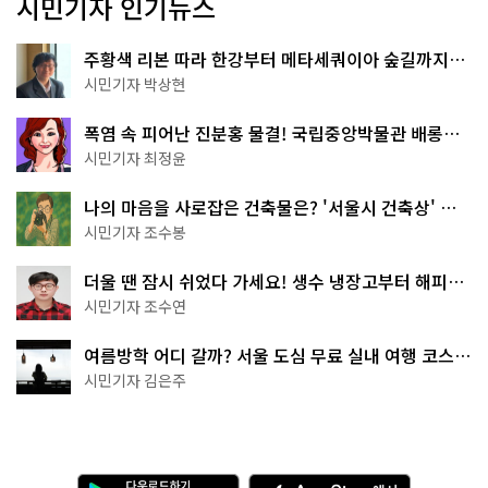
시민기자 인기뉴스
주황색 리본 따라 한강부터 메타세쿼이아 숲길까지…
서울둘레길 15코스
시민기자 박상현
폭염 속 피어난 진분홍 물결! 국립중앙박물관 배롱나
무 명소
시민기자 최정윤
나의 마음을 사로잡은 건축물은? '서울시 건축상' 수
상작 공개!
시민기자 조수봉
더울 땐 잠시 쉬었다 가세요! 생수 냉장고부터 해피소
·무더위쉼터까지
시민기자 조수연
여름방학 어디 갈까? 서울 도심 무료 실내 여행 코스
추천
시민기자 김은주
다
A