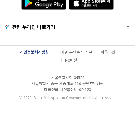
운
p
로
p
드
S
하
t
기
o
관련 누리집 바로가기
G
r
o
e
o
에
g
서
l
다
개인정보처리방침
이메일 무단수집 거부
이용약관
e
운
P
로
PC버전
l
드
a
하
y
기
서울특별시청 04524
서울특별시 중구 세종대로 110 콘텐츠담당관
대표전화
다산콜센터
02-120
ⓒ
2020. Seoul Metropolitan Government all rights reserved.