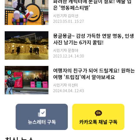
화려한 캐릭터에 눈길이 절로! 예술 입
은 '명동페스티벌'
시민기자 김미선
2023.05.01. 15:27
몽글몽글~ 감성 가득한 연말 명동, 인생
사진 남기는 6가지 꿀팁!
시민기자 문청야
2023.12.14. 14:30
여행자의 친구가 되어 드릴게요! 원하는
여행 '트립집'에서 알아보세요
시민기자 이선미
2024.04.04. 12:43