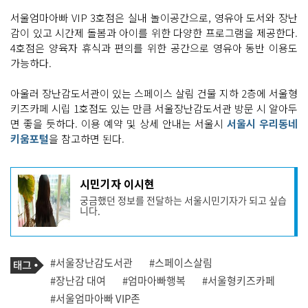
서울엄마아빠 VIP 3호점은 실내 놀이공간으로, 영유아 도서와 장난
감이 있고 시간제 돌봄과 아이를 위한 다양한 프로그램을 제공한다.
4호점은 양육자 휴식과 편의를 위한 공간으로 영유아 동반 이용도
가능하다.
아울러 장난감도서관이 있는 스페이스 살림 건물 지하 2층에 서울형
키즈카페 시립 1호점도 있는 만큼 서울장난감도서관 방문 시 알아두
면 좋을 듯하다. 이용 예약 및 상세 안내는 서울시
서울시 우리동네
키움포털
을 참고하면 된다.
기
시민기자 이시현
사
궁금했던 정보를 전달하는 서울시민기자가 되고 싶습
작
니다.
성
자
프
로
기
필
태
#서울장난감도서관
#스페이스살림
사
그
관
#장난감 대여
#엄마아빠행복
#서울형키즈카페
련
#서울엄마아빠 VIP존
태