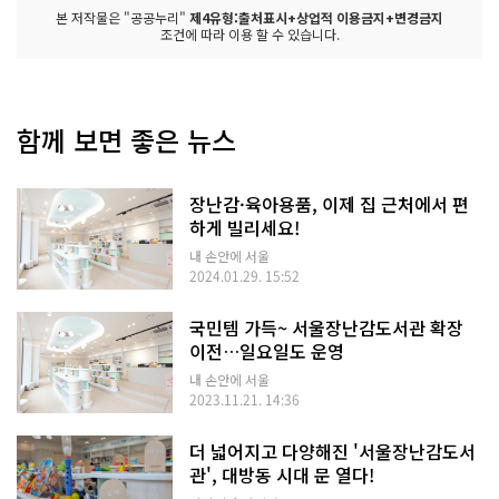
본 저작물은 "공공누리"
제4유형:출처표시+상업적 이용금지+변경금지
조건에 따라 이용 할 수 있습니다.
함께 보면 좋은 뉴스
장난감·육아용품, 이제 집 근처에서 편
하게 빌리세요!
내 손안에 서울
2024.01.29. 15:52
국민템 가득~ 서울장난감도서관 확장
이전…일요일도 운영
내 손안에 서울
2023.11.21. 14:36
더 넓어지고 다양해진 '서울장난감도서
관', 대방동 시대 문 열다!