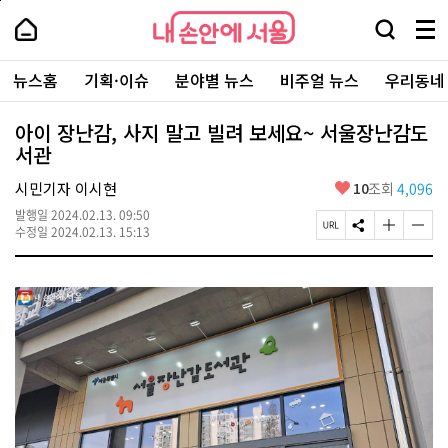
본
페
내
문
이
내
손
검
메
바
지
손
안
색
뉴
로
상
안
주
에
창
전
가
단
에
뉴스홈
기획·이슈
분야별 뉴스
비주얼 뉴스
우리동네
요
서
열
체
기
으
서
서
울
기
보
로
울
비
기
이
-
아이 장난감, 사지 말고 빌려 보세요~ 서울장난감도
스
동
서
서관
바
울
로
시
가
좋
시민기자 이시현
10
조회
4,096
대
기
아
표
발행일
2024.02.13. 09:50
요
소
페
S
글
글
수정일
2024.02.13. 15:13
통
이
N
자
자
포
지
S
크
크
털
U
공
기
기
R
유
크
작
L
하
게
게
복
기
변
변
사
경
경
하
하
기
기