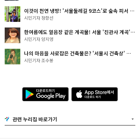
이것이 천연 냉방! '서울둘레길 9코스'로 숲속 피서 떠
나볼까
시민기자 정향선
한여름에도 얼음장 같은 계곡물! 서울 '진관사 계곡'이
천국이네~
시민기자 양지영
나의 마음을 사로잡은 건축물은? '서울시 건축상' 수
상작 공개!
시민기자 조수봉
다
A
운
p
로
p
드
S
하
t
기
o
관련 누리집 바로가기
G
r
o
e
o
에
g
서