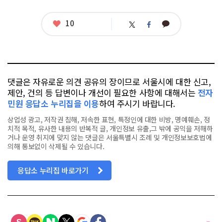
그
좋
10
카
트
페
아
카
위
이
요
오
터
스
톡
북
댓글은 자유로운 의견 공유의 장이므로 서울시에 대한 신고,
제안, 건의 등 답변이나 개선이 필요한 사항에 대해서는
전자
민원 응답소 누리집을 이용
하여 주시기 바랍니다.
상업성 광고, 저작권 침해, 저속한 표현, 특정인에 대한 비방, 명예훼손, 정
치적 목적, 유사한 내용의 반복적 글, 개인정보 유출,그 밖에 공익을 저해하
거나 운영 취지에 맞지 않는 댓글은 서울특별시 조례 및 개인정보보호법에
의해 통보없이 삭제될 수 있습니다.
응답소 누리집 바로가기