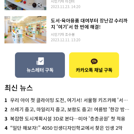
시민기자 이선미
2023.11.23. 14:20
도서·육아용품 대여부터 장난감 수리까
지 '여기'서 한 번에 해결!
시민기자 조수봉
2023.12.11. 13:20
최신 뉴스
1
우리 아이 첫 클라이밍 도전, 여기서! 서울형 키즈카페 '서울가족플라자점'
2
쓰레기 줍고, 마일리지 줍고, 보람도 줍고! 여름밤 '한강 밤마실 줍깅'
3
복잡한 도시계획시설 3D로 본다…미아 '층층공원' 첫 적용
4
“일단 해보자!” 4050 인생디자인학교에서 찾은 인생 2막