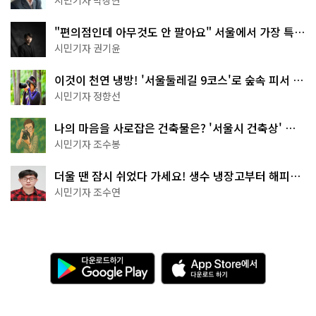
시민기자 박상현
"편의점인데 아무것도 안 팔아요" 서울에서 가장 특별
한 편의점의 정체
시민기자 권기윤
이것이 천연 냉방! '서울둘레길 9코스'로 숲속 피서 떠
나볼까
시민기자 정향선
나의 마음을 사로잡은 건축물은? '서울시 건축상' 수
상작 공개!
시민기자 조수봉
더울 땐 잠시 쉬었다 가세요! 생수 냉장고부터 해피소
·무더위쉼터까지
시민기자 조수연
다
A
운
p
로
p
드
S
하
t