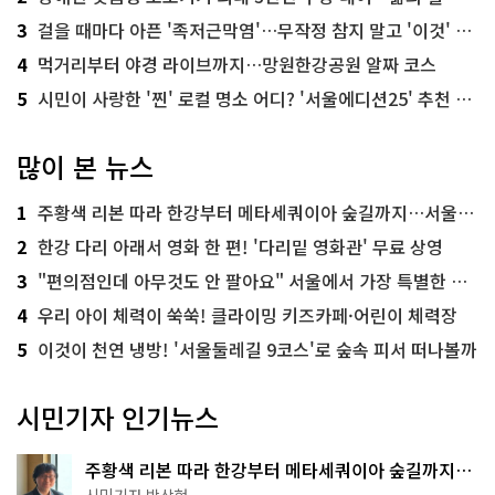
3
걸을 때마다 아픈 '족저근막염'…무작정 참지 말고 '이것' 해보세요!
4
먹거리부터 야경 라이브까지…망원한강공원 알짜 코스
5
시민이 사랑한 '찐' 로컬 명소 어디? '서울에디션25' 추천 코스
많이 본 뉴스
1
주황색 리본 따라 한강부터 메타세쿼이아 숲길까지…서울둘레길 15코스
2
한강 다리 아래서 영화 한 편! '다리밑 영화관' 무료 상영
3
"편의점인데 아무것도 안 팔아요" 서울에서 가장 특별한 편의점의 정체
4
우리 아이 체력이 쑥쑥! 클라이밍 키즈카페·어린이 체력장
5
이것이 천연 냉방! '서울둘레길 9코스'로 숲속 피서 떠나볼까
시민기자 인기뉴스
주황색 리본 따라 한강부터 메타세쿼이아 숲길까지…
서울둘레길 15코스