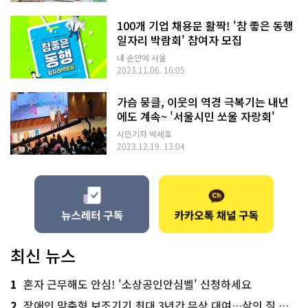
100개 기업 채용문 활짝! '참 좋은 동행
일자리 박람회' 참여자 모집
내 손안에 서울
2023.11.06. 16:05
가슴 뭉클, 이웃의 역경 극복기는 내년
에도 계속~ '서울시민 쏘울 자랑회'
시민기자 박세호
2023.12.19. 13:04
최신 뉴스
1
혼자 근무해도 안심! '소상공인안심벨' 신청하세요
2
장애인 맞춤형 보조기기 최대 3년간 무상 대여…삶의 질 높인다