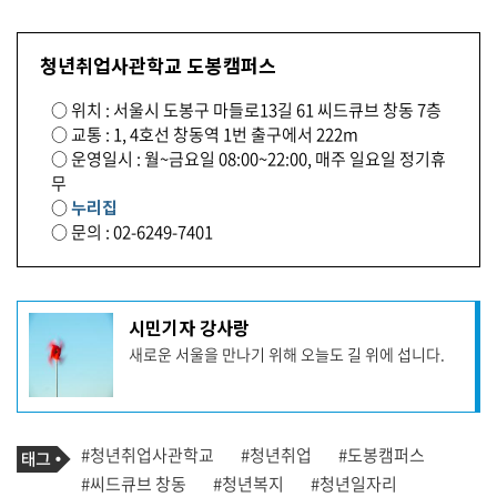
청년취업사관학교 도봉캠퍼스
○ 위치 : 서울시 도봉구 마들로13길 61 씨드큐브 창동 7층
○ 교통 : 1, 4호선 창동역 1번 출구에서 222m
○ 운영일시 : 월~금요일 08:00~22:00, 매주 일요일 정기휴
무
○
누리집
○ 문의 : 02-6249-7401
기
시민기자 강사랑
사
새로운 서울을 만나기 위해 오늘도 길 위에 섭니다.
작
성
자
프
로
기
필
태
#청년취업사관학교
#청년취업
#도봉캠퍼스
사
그
관
#씨드큐브 창동
#청년복지
#청년일자리