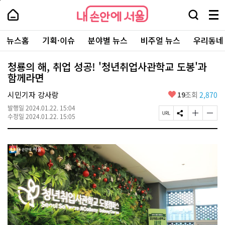
본
페
내
문
이
내
손
검
메
바
지
손
안
색
뉴
로
상
안
주
에
창
전
가
단
에
뉴스홈
기획·이슈
분야별 뉴스
비주얼 뉴스
우리동네
요
서
열
체
기
으
서
서
울
기
보
로
울
비
기
이
-
청룡의 해, 취업 성공! '청년취업사관학교 도봉'과
스
동
서
함께라면
바
울
로
시
가
좋
시민기자 강사랑
19
조회
2,870
대
기
아
표
발행일
2024.01.22. 15:04
요
소
페
S
글
글
수정일
2024.01.22. 15:05
통
이
N
자
자
포
지
S
크
크
털
U
공
기
기
R
유
크
작
L
하
게
게
복
기
변
변
사
경
경
하
하
기
기