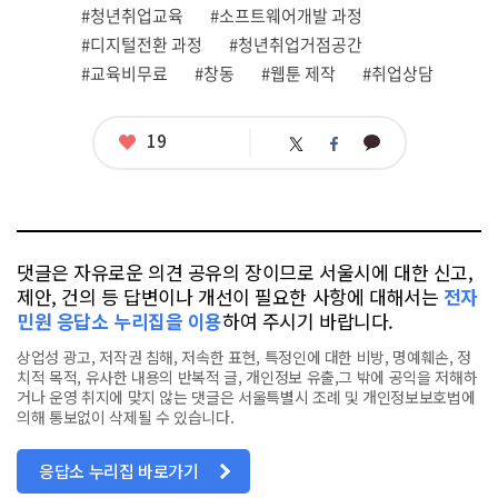
련
#청년취업교육
#소프트웨어개발 과정
태
그
#디지털전환 과정
#청년취업거점공간
#교육비무료
#창동
#웹툰 제작
#취업상담
좋
19
카
트
페
아
카
위
이
요
오
터
스
톡
북
댓글은 자유로운 의견 공유의 장이므로 서울시에 대한 신고,
제안, 건의 등 답변이나 개선이 필요한 사항에 대해서는
전자
민원 응답소 누리집을 이용
하여 주시기 바랍니다.
상업성 광고, 저작권 침해, 저속한 표현, 특정인에 대한 비방, 명예훼손, 정
치적 목적, 유사한 내용의 반복적 글, 개인정보 유출,그 밖에 공익을 저해하
거나 운영 취지에 맞지 않는 댓글은 서울특별시 조례 및 개인정보보호법에
의해 통보없이 삭제될 수 있습니다.
응답소 누리집 바로가기