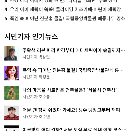
4
우리 아이 체력이 쑥쑥! 클라이밍 키즈카페·어린이 체력장
5
폭염 속 피어난 진분홍 물결! 국립중앙박물관 배롱나무 명소
시민기자 인기뉴스
주황색 리본 따라 한강부터 메타세쿼이아 숲길까지…
서울둘레길 15코스
시민기자 박상현
폭염 속 피어난 진분홍 물결! 국립중앙박물관 배롱나
무 명소
시민기자 최정윤
나의 마음을 사로잡은 건축물은? '서울시 건축상' 수
상작 공개!
시민기자 조수봉
더울 땐 잠시 쉬었다 가세요! 생수 냉장고부터 해피소
·무더위쉼터까지
시민기자 조수연
여름방학 어디 갈까? 서울 도심 무료 실내 여행 코스