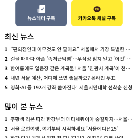
최신 뉴스
1
"편의점인데 아무것도 안 팔아요" 서울에서 가장 특별한 편의점의 정체
2
걸을 때마다 아픈 '족저근막염'…무작정 참지 말고 '이것' 해보세요!
3
한여름에도 얼음장 같은 계곡물! 서울 '진관사 계곡'이 천국이네~
4
내년 서울 예산, 어디에 쓰면 좋을까요? 온라인 투표
5
영화·AI 등 192개 강좌 쏟아진다! 서울시민대학 선착순 신청
많이 본 뉴스
1
주황색 리본 따라 한강부터 메타세쿼이아 숲길까지…서울둘레길 15코스
2
서울 로컬여행, 여기부터 시작하세요 '서울에디션25'
3
한강 다리 아래서 영화 한 편! '다리밑 영화관' 무료 상영