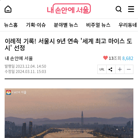
본
페
내
문
이
내
손
검
메
바
지
손
안
색
뉴
로
상
안
주
에
창
전
가
단
에
뉴스홈
기획·이슈
분야별 뉴스
비주얼 뉴스
우리동네
요
서
열
체
기
으
서
서
울
기
보
로
울
비
기
이
-
이례적 기록! 서울시 9년 연속 '세계 최고 마이스 도
스
동
서
시' 선정
바
울
로
시
가
좋
내 손안에 서울
13
조회
8,682
대
기
아
표
발행일
2023.12.04. 14:50
요
소
페
S
글
글
수정일
2024.03.11. 15:03
통
이
N
자
자
포
지
S
크
크
털
U
공
기
기
R
유
크
작
L
하
게
게
복
기
변
변
사
경
경
하
하
기
기