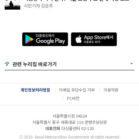
추천
시민기자 김은주
다
A
운
p
로
p
드
S
하
t
기
o
관련 누리집 바로가기
G
r
o
e
o
에
g
서
l
다
개인정보처리방침
이메일 무단수집 거부
이용약관
e
운
P
로
PC버전
l
드
a
하
y
기
서울특별시청 04524
서울특별시 중구 세종대로 110 콘텐츠담당관
대표전화
다산콜센터
02-120
ⓒ
2020. Seoul Metropolitan Government all rights reserved.