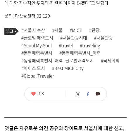
에 대한 지속적인 투자와 지원을 아끼지 않겠다”고 말했다.
문의: 다산콜센터 02-120
기
태
#서울시 수상
#서울
#MICE
#관광
사
그
관
#글로벌 매력도시
#서울관광시대
#서울관광
련
#Seoul My Soul
#travel
#traveling
태
그
#동행매력특별시
#동행매력특별시_매력
#동행매력특별시_매력_글로벌매력도시
#국제회의
#마이스 도시
#Best MICE City
#Global Traveler
좋
13
카
트
페
아
카
위
이
요
오
터
스
톡
북
댓글은 자유로운 의견 공유의 장이므로 서울시에 대한 신고,