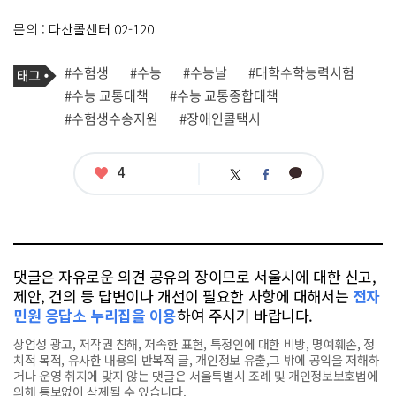
문의 : 다산콜센터 02-120
기
태
#수험생
#수능
#수능날
#대학수학능력시험
사
그
관
#수능 교통대책
#수능 교통종합대책
련
#수험생수송지원
#장애인콜택시
태
그
좋
4
카
트
페
아
카
위
이
요
오
터
스
톡
북
댓글은 자유로운 의견 공유의 장이므로 서울시에 대한 신고,
제안, 건의 등 답변이나 개선이 필요한 사항에 대해서는
전자
민원 응답소 누리집을 이용
하여 주시기 바랍니다.
상업성 광고, 저작권 침해, 저속한 표현, 특정인에 대한 비방, 명예훼손, 정
치적 목적, 유사한 내용의 반복적 글, 개인정보 유출,그 밖에 공익을 저해하
거나 운영 취지에 맞지 않는 댓글은 서울특별시 조례 및 개인정보보호법에
의해 통보없이 삭제될 수 있습니다.