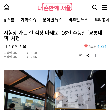
본
페
내
문
이
내
손
검
메
바
지
손
안
색
뉴
로
상
안
주
에
창
전
가
단
에
뉴스홈
기획·이슈
분야별 뉴스
비주얼 뉴스
우리동네
요
서
열
체
기
으
서
서
울
기
보
로
울
비
기
이
-
시험장 가는 길 걱정 마세요! 16일 수능일 '교통대
스
동
서
책' 시행
바
울
로
시
가
좋
내 손안에 서울
4
조회
4,824
대
기
아
표
발행일
2023.11.13. 15:50
요
소
페
S
글
글
수정일
2023.11.13. 17:06
통
이
N
자
자
포
지
S
크
크
털
U
공
기
기
R
유
크
작
L
하
게
게
복
기
변
변
사
경
경
하
하
기
기