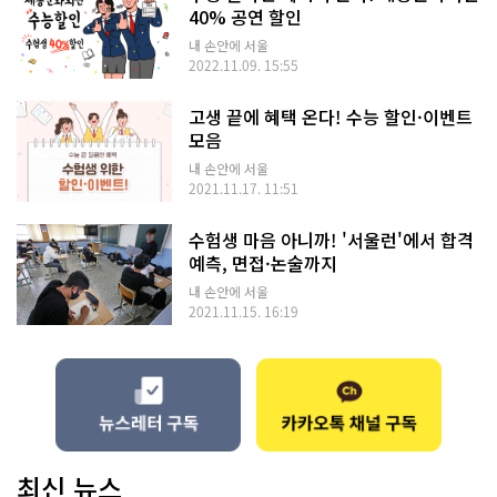
40% 공연 할인
내 손안에 서울
2022.11.09. 15:55
고생 끝에 혜택 온다! 수능 할인·이벤트
모음
내 손안에 서울
2021.11.17. 11:51
수험생 마음 아니까! '서울런'에서 합격
예측, 면접·논술까지
내 손안에 서울
2021.11.15. 16:19
최신 뉴스