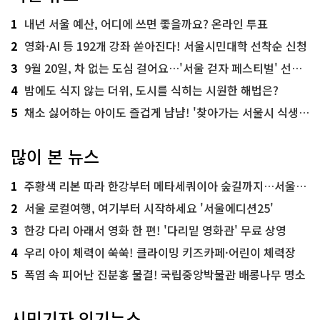
1
내년 서울 예산, 어디에 쓰면 좋을까요? 온라인 투표
2
영화·AI 등 192개 강좌 쏟아진다! 서울시민대학 선착순 신청
3
9월 20일, 차 없는 도심 걸어요…'서울 걷자 페스티벌' 선착순 5천명
4
밤에도 식지 않는 더위, 도시를 식히는 시원한 해법은?
5
채소 싫어하는 아이도 즐겁게 냠냠! '찾아가는 서울시 식생활 교육' 현장
많이 본 뉴스
1
주황색 리본 따라 한강부터 메타세쿼이아 숲길까지…서울둘레길 15코스
2
서울 로컬여행, 여기부터 시작하세요 '서울에디션25'
3
한강 다리 아래서 영화 한 편! '다리밑 영화관' 무료 상영
4
우리 아이 체력이 쑥쑥! 클라이밍 키즈카페·어린이 체력장
5
폭염 속 피어난 진분홍 물결! 국립중앙박물관 배롱나무 명소
시민기자 인기뉴스