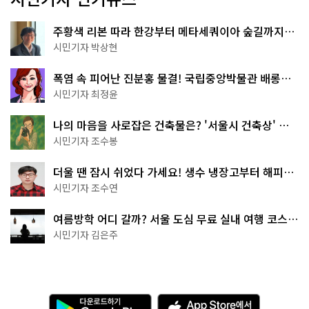
주황색 리본 따라 한강부터 메타세쿼이아 숲길까지…
서울둘레길 15코스
시민기자 박상현
폭염 속 피어난 진분홍 물결! 국립중앙박물관 배롱나
무 명소
시민기자 최정윤
나의 마음을 사로잡은 건축물은? '서울시 건축상' 수
상작 공개!
시민기자 조수봉
더울 땐 잠시 쉬었다 가세요! 생수 냉장고부터 해피소
·무더위쉼터까지
시민기자 조수연
여름방학 어디 갈까? 서울 도심 무료 실내 여행 코스
추천
시민기자 김은주
다
A