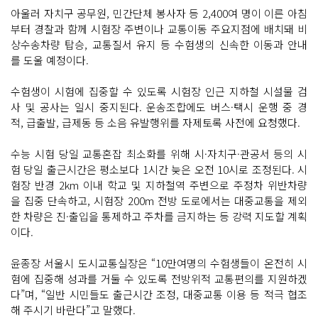
아울러 자치구 공무원, 민간단체 봉사자 등 2,400여 명이 이른 아침
부터 경찰과 함께 시험장 주변이나 교통이동 주요지점에 배치돼 비
상수송차량 탑승, 교통질서 유지 등 수험생의 신속한 이동과 안내
를 도울 예정이다.
수험생이 시험에 집중할 수 있도록 시험장 인근 지하철 시설물 검
사 및 공사는 일시 중지된다. 운송조합에도 버스·택시 운행 중 경
적, 급출발, 급제동 등 소음 유발행위를 자제토록 사전에 요청했다.
수능 시험 당일 교통혼잡 최소화를 위해 시·자치구·관공서 등의 시
험 당일 출근시간은 평소보다 1시간 늦은 오전 10시로 조정된다. 시
험장 반경 2km 이내 학교 및 지하철역 주변으로 주정차 위반차량
을 집중 단속하고, 시험장 200m 전방 도로에서는 대중교통을 제외
한 차량은 진·출입을 통제하고 주차를 금지하는 등 강력 지도할 계획
이다.
윤종장 서울시 도시교통실장은 “10만여명의 수험생들이 온전히 시
험에 집중해 성과를 거둘 수 있도록 전방위적 교통편의를 지원하겠
다”며, “일반 시민들도 출근시간 조정, 대중교통 이용 등 적극 협조
해 주시기 바란다”고 말했다.