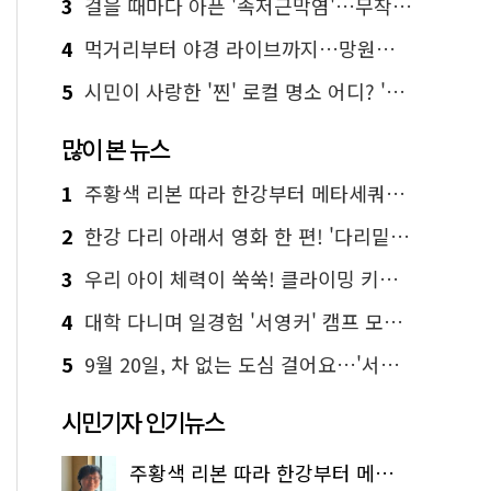
3
걸을 때마다 아픈 '족저근막염'…무작정 참지 말고 '이것' 해보세요!
4
먹거리부터 야경 라이브까지…망원한강공원 알짜 코스
5
시민이 사랑한 '찐' 로컬 명소 어디? '서울에디션25' 추천 코스
많이 본 뉴스
1
주황색 리본 따라 한강부터 메타세쿼이아 숲길까지…서울둘레길 15코스
2
한강 다리 아래서 영화 한 편! '다리밑 영화관' 무료 상영
3
우리 아이 체력이 쑥쑥! 클라이밍 키즈카페·어린이 체력장
4
대학 다니며 일경험 '서영커' 캠프 모집…전액 무료
5
9월 20일, 차 없는 도심 걸어요…'서울 걷자 페스티벌' 선착순 5천명
시민기자 인기뉴스
주황색 리본 따라 한강부터 메타세쿼이아 숲길까지…서울둘레길 15코스