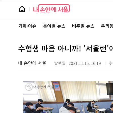
본
페
문
이
뉴
바
지
스
로
상
룸
가
단
뉴
기
으
스
로
기획·이슈
분야별 뉴스
비주얼 뉴스
우리동
주
이
요
동
서
비
스
수험생 마음 아니까! '서울런
바
로
가
기
내 손안에 서울
발행일
2021.11.15. 16:19
수