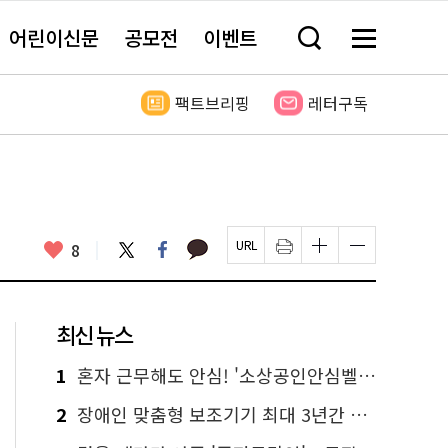
어린이신문
공모전
이벤트
검
메
색
뉴
창
전
열
체
팩트브리핑
레터구독
기
보
기
카
좋
트
페
8
페
인
글
글
카
위
이
아
이
쇄
자
자
오
터
스
요
지
하
크
크
톡
북
U
기
기
기
R
새
크
작
L
창
게
게
최신 뉴스
복
열
변
변
사
림
경
경
하
하
1
혼자 근무해도 안심! '소상공인안심벨' 신청하세요
기
기
2
장애인 맞춤형 보조기기 최대 3년간 무상 대여…삶의 질 높인다