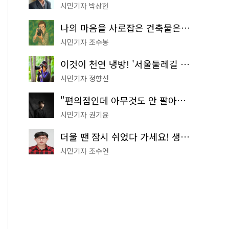
시민기자 박상현
나의 마음을 사로잡은 건축물은? '서울시 건축상' 수상작 공개!
시민기자 조수봉
이것이 천연 냉방! '서울둘레길 9코스'로 숲속 피서 떠나볼까
시민기자 정향선
"편의점인데 아무것도 안 팔아요" 서울에서 가장 특별한 편의점의 정체
시민기자 권기윤
더울 땐 잠시 쉬었다 가세요! 생수 냉장고부터 해피소·무더위쉼터까지
시민기자 조수연