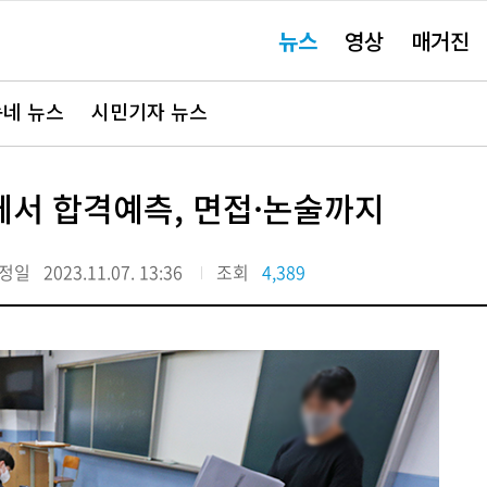
주
뉴스
영상
매거진
요
서
비
스
바
네 뉴스
시민기자 뉴스
로
가
기"
'에서 합격예측, 면접·논술까지
정일
2023.11.07. 13:36
조회
4,389