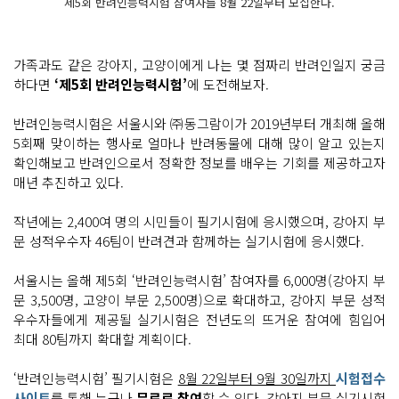
제5회 반려인능력시험 참여자를 8월 22일부터 모집한다.
가족과도 같은 강아지, 고양이에게 나는 몇 점짜리 반려인일지 궁금
하다면
‘제5회 반려인능력시험’
에 도전해보자.
반려인능력시험은 서울시와 ㈜동그람이가 2019년부터 개최해 올해
5회째 맞이하는 행사로 얼마나 반려동물에 대해 많이 알고 있는지
확인해보고 반려인으로서 정확한 정보를 배우는 기회를 제공하고자
매년 추진하고 있다.
작년에는 2,400여 명의 시민들이 필기시험에 응시했으며, 강아지 부
문 성적우수자 46팀이 반려견과 함께하는 실기시험에 응시했다.
서울시는 올해 제5회 ‘반려인능력시험’ 참여자를 6,000명(강아지 부
문 3,500명, 고양이 부문 2,500명)으로 확대하고, 강아지 부문 성적
우수자들에게 제공될 실기시험은 전년도의 뜨거운 참여에 힘입어
최대 80팀까지 확대할 계획이다.
‘반려인능력시험’ 필기시험은
8월 22일부터 9월 30일까지
시험접수
사이트
를 통해 누구나
무료로 참여
할 수 있다. 강아지 부문 실기시험