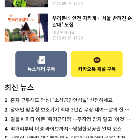
2023.05.16. 14:49
우리동네 안전 지키개~ '서울 반려견 순
찰대' 모집
내 손안에 서울
2023.03.30. 17:20
최신 뉴스
1
혼자 근무해도 안심! '소상공인안심벨' 신청하세요
2
장애인 맞춤형 보조기기 최대 3년간 무상 대여…삶의 질 높인다
3
걸을 때마다 아픈 '족저근막염'…무작정 참지 말고 '이것' 해보세요!
4
먹거리부터 야경 라이브까지…망원한강공원 알짜 코스
5
시민이 사랑한 '찐' 로컬 명소 어디? '서울에디션25' 추천 코스