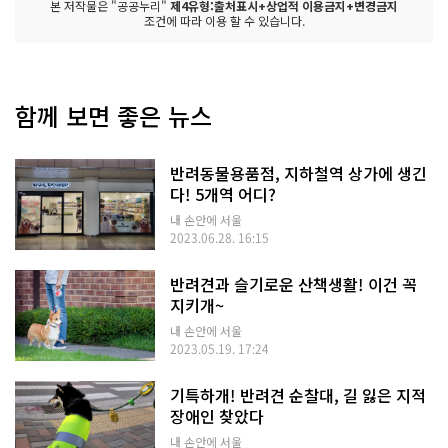
본 저작물은 "공공누리"
제4유형:출처표시+상업적 이용금지+변경금지
조건에 따라 이용 할 수 있습니다.
함께 보면 좋은 뉴스
반려동물용품점, 지하철역 상가에 생긴
다! 5개역 어디?
내 손안에 서울
2023.06.28. 16:15
반려견과 슬기로운 산책생활! 이건 꼭
지키개~
내 손안에 서울
2023.05.19. 17:24
기특하개! 반려견 순찰대, 길 잃은 지적
장애인 찾았다
내 손안에 서울