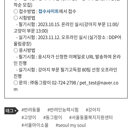
착순 모집)
○ 접수방법 :
접수사이트
에서 접수
○ 시험방법
- 필기시험 : 2023.10.15. 온라인 실시(강아지 부문 11:00/
고양이 부문 13:00)
- 실기시험 : 2023.11.12. 오프라인 실시 (실기장소 : DDP어
울림광장)
○ 응시방법
- 필기시험 : 응시자가 신청한 이메일로 URL 발송하여 온라
인 진행
- 실기시험 : 강아지 부문 필기고득점 80팀 선정 오프라인
진행
○ 문의 : ㈜동그람이 02-724-2798 / pet_test@naver.co
m
기
태
#반려동물
#반려인능력시험
#강아지
사
그
관
#고양이
#동그람이
#서울동물복지지원센터
련
#서울마이소울
#seoul my soul
태
그