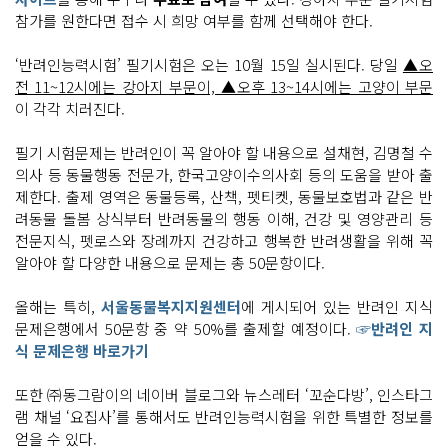
참가를 원한다면 접수 시 희망 여부를 함께 선택해야 한다.
‘반려인능력시험’ 필기시험은 오는 10월 15일 실시된다. 당일
▲오
전 11~12시에는 강아지 부문이, ▲오후 13~14시에는 고양이 부문
이 각각 치러진다.
필기 시험문제는 반려인이 꼭 알아야 할 내용으로 설채현, 김명철 수
의사 등 동물행동 전문가, 한국고양이수의사회 등의 도움을 받아 출
제한다. 출제 영역은 동물등록, 산책, 펫티켓, 동물보호법과 같은 반
려동물 돌봄 상식부터 반려동물의 행동 이해, 건강 및 영양관리 등
전문지식, 펫로스와 장례까지 건강하고 행복한 반려생활을 위해 꼭
알아야 할 다양한 내용으로 문제는 총 50문항이다.
올해는 특히,
서울동물복지지원센터
에 게시되어 있는 반려인 지식
문제은행에서 50문항 중 약 50%를 출제할 예정이다.
☞반려인 지
식 문제은행 바로가기
또한 ㈜동그람이의 네이버 블로그와 뉴스레터 ‘꼬순다방’, 인스타그
램 채널 ‘요집사’를 통해서도 반려인능력시험을 위한 특별한 정보를
얻을 수 있다.