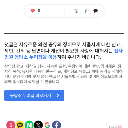
좋
8
카
트
페
아
카
위
이
요
오
터
스
톡
북
댓글은 자유로운 의견 공유의 장이므로 서울시에 대한 신고,
제안, 건의 등 답변이나 개선이 필요한 사항에 대해서는
전자
민원 응답소 누리집을 이용
하여 주시기 바랍니다.
상업성 광고, 저작권 침해, 저속한 표현, 특정인에 대한 비방, 명예훼손, 정
치적 목적, 유사한 내용의 반복적 글, 개인정보 유출,그 밖에 공익을 저해하
거나 운영 취지에 맞지 않는 댓글은 서울특별시 조례 및 개인정보보호법에
의해 통보없이 삭제될 수 있습니다.
응답소 누리집 바로가기