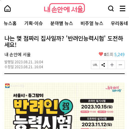
본
페
내
문
이
내
손
검
메
바
지
손
안
색
뉴
로
상
안
주
에
창
전
가
단
에
뉴스홈
기획·이슈
분야별 뉴스
비주얼 뉴스
우리동네
요
서
열
체
기
으
서
서
울
기
보
로
울
비
기
이
-
나는 몇 점짜리 집사일까? '반려인능력시험' 도전하
스
동
서
세요!
바
울
로
시
가
좋
내 손안에 서울
8
조회
5,249
대
기
아
표
발행일
2023.08.21. 16:04
요
소
페
S
글
글
수정일
2023.08.21. 16:04
통
이
N
자
자
포
지
S
크
크
털
U
공
기
기
R
유
크
작
L
하
게
게
복
기
변
변
사
경
경
하
하
기
기