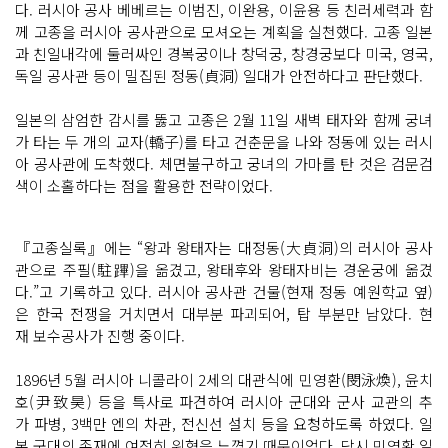
다. 러시아 공사 베베르는 이범진, 이완용, 이윤용 등 친러세력과 함
께 고종을 러시아 공사관으로 모셔오는 계획을 실천했다. 고종 일본
과 친일내각에 둘러싸인 경복궁이나 창덕궁, 창경궁보다 미국, 영국,
독일 공사관 등이 밀집된 정동(貞洞) 일대가 안전하다고 판단했다.
일본의 삼엄한 감시를 뚫고 고종은 2월 11일 새벽 태자와 함께 궁녀
가 타는 두 개의 교자(轎子)를 타고 건춘문을 나와 정동에 있는 러시
아 공사관에 도착했다. 체면불구하고 궁녀의 가마를 탄 것은 검문검
색이 소홀하다는 점을 활용한 전략이었다.
『고종실록』에는 “왕과 왕태자는 대정동(大貞洞)의 러시아 공사
관으로 주필(駐蹕)을 옮겼고, 왕태후와 왕태자비는 경운궁에 옮겼
다.”고 기록하고 있다. 러시아 공사관 건물(현재 정동 예원학교 옆)
은 한국 전쟁을 거치면서 대부분 파괴되어, 탑 부분만 남았다. 현
재 보수공사가 진행 중이다.
1896년 5월 러시아 니콜라이 2세의 대관식에 민영환(閔泳煥), 윤치
호(尹致昊) 등을 특사로 파견하여 러시아 군대와 군사 교관의 추
가 파병, 3백만 엔의 차관, 전신선 설치 등을 요청하도록 하였다. 일
본 군대의 존재에 여전히 위협을 느꼈기 때문이었다. 당시 민영환 일