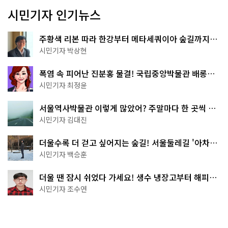
시민기자 인기뉴스
주황색 리본 따라 한강부터 메타세쿼이아 숲길까지…
서울둘레길 15코스
시민기자 박상현
폭염 속 피어난 진분홍 물결! 국립중앙박물관 배롱나
무 명소
시민기자 최정윤
서울역사박물관 이렇게 많았어? 주말마다 한 곳씩 떠
나는 역사 산책
시민기자 김대진
더울수록 더 걷고 싶어지는 숲길! 서울둘레길 '아차산
코스'
시민기자 백승훈
더울 땐 잠시 쉬었다 가세요! 생수 냉장고부터 해피소
·무더위쉼터까지
시민기자 조수연