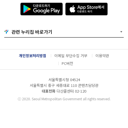
다
A
운
p
로
p
드
S
하
t
기
o
관련 누리집 바로가기
G
r
o
e
o
에
g
서
l
다
개인정보처리방침
이메일 무단수집 거부
이용약관
e
운
P
로
PC버전
l
드
a
하
y
기
서울특별시청 04524
서울특별시 중구 세종대로 110 콘텐츠담당관
대표전화
다산콜센터
02-120
ⓒ
2020. Seoul Metropolitan Government all rights reserved.