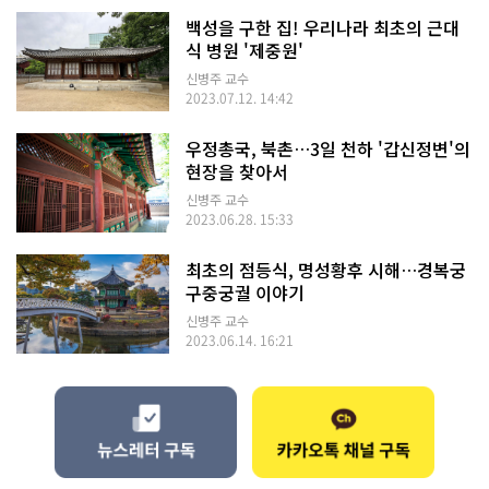
백성을 구한 집! 우리나라 최초의 근대
식 병원 '제중원'
신병주 교수
2023.07.12. 14:42
우정총국, 북촌…3일 천하 '갑신정변'의
현장을 찾아서
신병주 교수
2023.06.28. 15:33
최초의 점등식, 명성황후 시해…경복궁
구중궁궐 이야기
신병주 교수
2023.06.14. 16:21