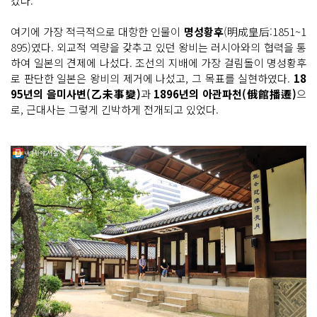
갔다.
여기에 가장 적극적으로 대항한 인물이
명성황후
(明成皇后:1851~1
895)였다. 외교적 역량을 갖추고 있던 왕비는 러시아와의 협력을 통
하여 일본의 견제에 나섰다. 조선의 지배에 가장 걸림돌이 명성황후
로 판단한 일본은 왕비의 제거에 나섰고, 그 목표를 실현하였다.
18
95년의 을미사변(乙未事變)
과
1896년의 아관파천(俄館播遷)
으
로, 근대사는 그렇게 긴박하게 전개되고 있었다.