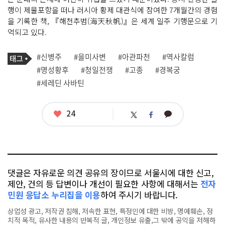
행이 제물포항을 떠나 러시아 황제 대관식에 참여한 7개월간의 경험
을 기록한 책, 『해천추범(海天秋帆)』은 세계 일주 기행문으로 기
억되고 있다.
기
태
#신병주
#을미사변
#아관파천
#역사칼럼
사
그
관
#명성황후
#청일전쟁
#고종
#경복궁
련
#세레딘 사바틴
태
그
좋
24
카
트
페
아
카
위
이
요
오
터
스
톡
북
댓글은 자유로운 의견 공유의 장이므로 서울시에 대한 신고,
제안, 건의 등 답변이나 개선이 필요한 사항에 대해서는
전자
민원 응답소 누리집을 이용
하여 주시기 바랍니다.
상업성 광고, 저작권 침해, 저속한 표현, 특정인에 대한 비방, 명예훼손, 정
치적 목적, 유사한 내용의 반복적 글, 개인정보 유출,그 밖에 공익을 저해하