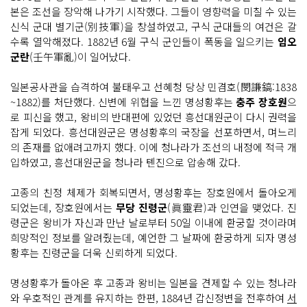
본은 조선을 장악해 나가기 시작했다. 그들이 영향력을 미칠 수 있는
신식 군대 별기군(別技軍)을 창설하였고, 구식 군대들의 여건은 갈
수록 열악해졌다. 1882년 6월 구식 군인들이 폭동을 일으키는
임오
군란
(壬午軍亂)이 일어났다.
일본공사관을 습격하여 불태우고 선혜청 당상 민겸호(閔謙鎬:1838
~1882)를 처단했다. 신변에 위협을 느낀 명성황후는
충주 장호원
으
로 피신을 했고, 왕비의 반대편에 있었던 흥선대원군이 다시 권력을
잡게 되었다. 흥선대원군은 명성황후의 국장을 선포하면서, 며느리
의 존재를 없애려고까지 했다. 이에 청나라가 조선의 내정에 적극 개
입하였고, 흥선대원군을 청나라 톈진으로 압송해 갔다.
고종의 친정 체제가 회복되면서, 명성황후는 장호원에서 돌아오게
되었는데, 장호원에서는
무당 진령군
(眞靈君)과 인연을 맺었다. 진
령군은 왕비가 자신과 만난 날로부터 50일 이내에 환궁할 것이라며
희망적인 정보를 알려줬는데, 예언한 그 날짜에 환궁하게 되자 명성
황후는 진령군을 더욱 신뢰하게 되었다.
명성황후가 돌아온 후 고종과 왕비는 일본을 견제할 수 있는 청나라
와 우호적인 관계를 유지하는 한편, 1884년 갑신정변을 전후하여
서