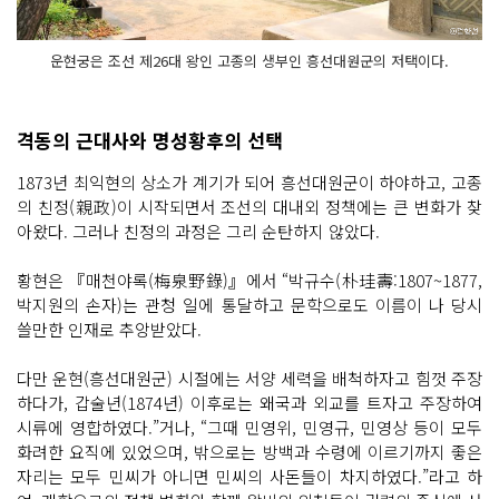
운현궁은 조선 제26대 왕인 고종의 생부인 흥선대원군의 저택이다.
격동의 근대사와 명성황후의 선택
1873년 최익현의 상소가 계기가 되어 흥선대원군이 하야하고, 고종
의 친정(親政)이 시작되면서 조선의 대내외 정책에는 큰 변화가 찾
아왔다. 그러나 친정의 과정은 그리 순탄하지 않았다.
황현은 『매천야록(梅泉野錄)』에서 “박규수(朴珪壽:1807~1877,
박지원의 손자)는 관청 일에 통달하고 문학으로도 이름이 나 당시
쓸만한 인재로 추앙받았다.
다만 운현(흥선대원군) 시절에는 서양 세력을 배척하자고 힘껏 주장
하다가, 갑술년(1874년) 이후로는 왜국과 외교를 트자고 주장하여
시류에 영합하였다.”거나, “그때 민영위, 민영규, 민영상 등이 모두
화려한 요직에 있었으며, 밖으로는 방백과 수령에 이르기까지 좋은
자리는 모두 민씨가 아니면 민씨의 사돈들이 차지하였다.”라고 하