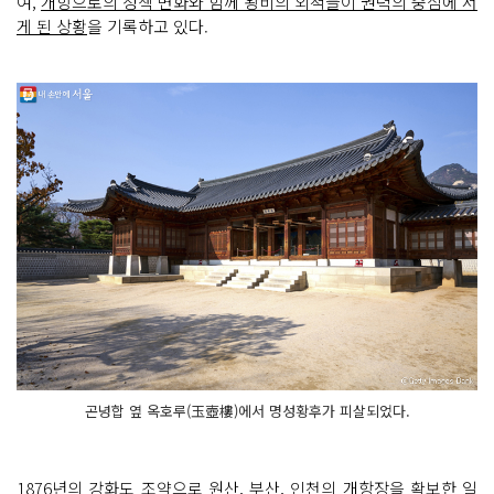
여,
개항으로의 정책 변화와 함께 왕비의 외척들이 권력의 중심에 서
게 된 상황
을 기록하고 있다.
곤녕합 옆 옥호루(玉壺樓)에서 명성황후가 피살되었다.
1876년의 강화도 조약으로 원산, 부산, 인천의 개항장을 확보한 일