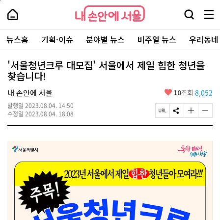
본
페
내
문
이
내
손
검
메
바
지
손
안
색
뉴
로
상
안
주
에
창
전
가
단
에
뉴스홈
기획·이슈
분야별 뉴스
비주얼 뉴스
우리동네
요
서
열
체
기
으
서
서
울
기
보
로
울
비
기
이
-
'서울청년크루 대모집' 서울에서 제일 힙한 청년을
스
동
서
찾습니다!
바
울
로
시
가
좋
내 손안에 서울
10
조회
8,052
대
기
아
표
발행일
2023.08.04. 14:50
요
소
페
S
글
글
수정일
2023.08.04. 18:08
통
이
N
자
자
포
지
S
크
크
털
U
공
기
기
R
유
크
작
L
하
게
게
복
기
변
변
사
경
경
하
하
기
기