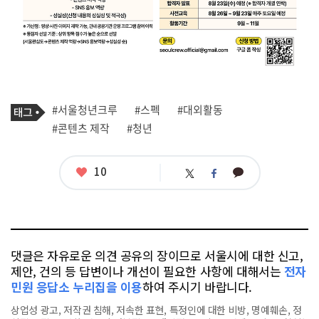
기
태
#서울청년크루
#스펙
#대외활동
사
그
관
#콘텐츠 제작
#청년
련
태
그
좋
10
카
트
페
아
카
위
이
요
오
터
스
톡
북
댓글은 자유로운 의견 공유의 장이므로 서울시에 대한 신고,
제안, 건의 등 답변이나 개선이 필요한 사항에 대해서는
전자
민원 응답소 누리집을 이용
하여 주시기 바랍니다.
상업성 광고, 저작권 침해, 저속한 표현, 특정인에 대한 비방, 명예훼손, 정