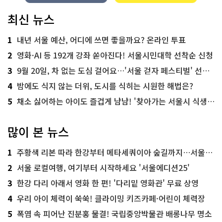
최신 뉴스
1
내년 서울 예산, 어디에 쓰면 좋을까요? 온라인 투표
2
영화·AI 등 192개 강좌 쏟아진다! 서울시민대학 선착순 신청
3
9월 20일, 차 없는 도심 걸어요…'서울 걷자 페스티벌' 선착순 5천명
4
밤에도 식지 않는 더위, 도시를 식히는 시원한 해법은?
5
채소 싫어하는 아이도 즐겁게 냠냠! '찾아가는 서울시 식생활 교육' 현장
많이 본 뉴스
1
주황색 리본 따라 한강부터 메타세쿼이아 숲길까지…서울둘레길 15코스
2
서울 로컬여행, 여기부터 시작하세요 '서울에디션25'
3
한강 다리 아래서 영화 한 편! '다리밑 영화관' 무료 상영
4
우리 아이 체력이 쑥쑥! 클라이밍 키즈카페·어린이 체력장
5
폭염 속 피어난 진분홍 물결! 국립중앙박물관 배롱나무 명소