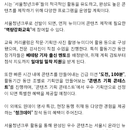
시는 ‘서울청년크루’들의 적극적인 활동을 유도하고, 완성도 높은 콘
텐츠를 제작하기 위해 다양한 프로그램을 운영할 계획이다.
서울청년크루로 선발이 되면, 먼저 뉴미디어 콘텐츠 제작에 필요한
‘역량강화교육’
에 참여할 수 있다.
교육 커리큘럼은 작문·기획안·사진 촬영·뉴미디어 활용 등으로 구성
됐으며, 전문 강사진이 직접 수업을 진행한다. 특히 활동기간 동안
참가자들은
베테랑 기자 출신 멘토
를 배정받아, 취재 계획 검토부터
첨삭 지도까지
일대일 밀착 지원
을 받게 된다.
또한 빠른 시간 내에 콘텐츠를 만들어내는 긴급 미션
‘도전, 100분’
,
활동기간 동안 조별로 기획안을 만들어보는
‘콘텐츠 기획 콘테스
트’
를 진행하며, ‘콘텐츠 기획 콘테스트’에서 우수 기획안으로 선정
이 되면 특별한 혜택을 제공할 예정이다.
이 외에도 원데이 명사 특강, 현장 동행 취재 등 다양한 경험을 제공
하는
‘청크데이’
참석 등의 혜택이 주어진다.
서울청년크루 활동을 통해 완성된 우수 콘텐츠는 서울시 온라인 뉴