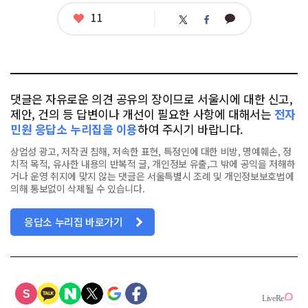
좋
11
카
트
페
아
카
위
이
요
오
터
스
톡
북
댓글은 자유로운 의견 공유의 장이므로 서울시에 대한 신고,
제안, 건의 등 답변이나 개선이 필요한 사항에 대해서는
전자
민원 응답소 누리집을 이용
하여 주시기 바랍니다.
상업성 광고, 저작권 침해, 저속한 표현, 특정인에 대한 비방, 명예훼손, 정
치적 목적, 유사한 내용의 반복적 글, 개인정보 유출,그 밖에 공익을 저해하
거나 운영 취지에 맞지 않는 댓글은 서울특별시 조례 및 개인정보보호법에
의해 통보없이 삭제될 수 있습니다.
응답소 누리집 바로가기