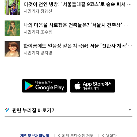
이것이 천연 냉방! '서울둘레길 9코스'로 숲속 피서 떠
나볼까
시민기자 정향선
나의 마음을 사로잡은 건축물은? '서울시 건축상' 수
상작 공개!
시민기자 조수봉
한여름에도 얼음장 같은 계곡물! 서울 '진관사 계곡'이
천국이네~
시민기자 양지영
다
A
운
p
로
p
드
S
하
t
기
o
관련 누리집 바로가기
G
r
o
e
o
에
g
서
l
다
개인정보처리방침
이메일 무단수집 거부
이용약관