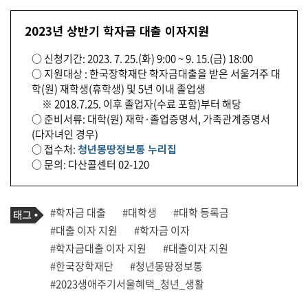
2023년 상반기 학자금 대출 이자지원
○ 신청기간: 2023. 7. 25.(화) 9:00 ~ 9. 15.(금) 18:00
○ 지원대상 : 한국장학재단 학자금대출을 받은 서울거주 대
학(원) 재학생(휴학생) 및 5년 이내 졸업생
※ 2018.7.25. 이후 졸업자(수료 포함)부터 해당
○ 준비서류: 대학(원) 재학·졸업증명서, 가족관계증명서
(다자녀인 경우)
○ 접수처:
청년몽땅정보통 누리집
○ 문의: 다산콜센터 02-120
기
태
#학자금 대출
#대학생
#대학 등록금
사
그
관
#대출 이자 지원
#학자금 이자
련
#학자금대출 이자 지원
#대출이자 지원
태
그
#한국장학재단
#청년몽땅정보통
#2023생애주기서울혜택_청년_생활