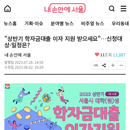
본
페
내
문
이
내
손
검
메
바
지
손
안
색
뉴
로
상
안
주
에
창
전
가
단
에
뉴스홈
기획·이슈
분야별 뉴스
비주얼 뉴스
우리동네
요
서
열
체
기
으
서
서
울
기
보
로
울
비
기
이
-
"상반기 학자금대출 이자 지원 받으세요"…신청대
스
동
서
상·일정은?
바
울
로
시
가
좋
내 손안에 서울
11
조회
13,887
대
기
아
표
발행일
2023.07.28. 14:50
요
소
페
S
글
글
수정일
2023.08.02. 16:59
통
이
N
자
자
포
지
S
크
크
털
U
공
기
기
R
유
크
작
L
하
게
게
복
기
변
변
사
경
경
하
하
기
기