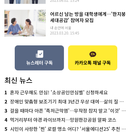
2023.06.02. 15:24
어르신 남는 방을 대학생에게…'한지붕
세대공감' 참여자 모집
내 손안에 서울
2023.03.20. 15:45
최신 뉴스
1
혼자 근무해도 안심! '소상공인안심벨' 신청하세요
2
장애인 맞춤형 보조기기 최대 3년간 무상 대여…삶의 질 높인다
3
걸을 때마다 아픈 '족저근막염'…무작정 참지 말고 '이것' 해보세요!
4
먹거리부터 야경 라이브까지…망원한강공원 알짜 코스
5
시민이 사랑한 '찐' 로컬 명소 어디? '서울에디션25' 추천 코스