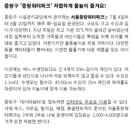
중랑구 '중랑워터파크' 저렴하게 물놀이 즐겨요!
중랑구 시설관리공단에서 관리하는
서울중랑워터파크
는 7월 4일부
터 8월 20일까지 매주 화~일요일 운영된다. 규모도 크고 수심과 길
이가 다양하다. 지난 주말은 최고 기온 35℃까지 올라간 날씨였는데
아침 일찍부터 도착한 가족들과 어린이들은 폭염을 피해 피서를 제
대로 즐기고 있었다. 어른이지만 물총놀이로 웃음 가득이다. 다양한
동물 캐릭터들이 뿜어내는 시원한 물줄기에 더운 여름을 잊는 아이
들이다.
이곳에는 여느 수영장보다도 긴 4개의 50m 길이의 레인이 있다. 어
린이들과 성인으로 나뉘어 서로 방해되지 않고 즐길 수 있다. 수심은
1.1m다. 수영모는 필수다. 45·60cm 수심의 25m 레인과 유아풀도
마련되어 있어 키높이에 맞게 이용 가능하다.
중랑구 '데이터쉼터'로 접속하면
인터넷도 무료로 이용
할 수 있다.
샤워 부스, 의무실, 탈의실, 매점, 몽골텐트까지 준비된 서울중랑워
터파크는 1부와 2부로 나눠 운영되며 입장료는 2,000~4,000원으로
가격 또한 저렴한 편이다.