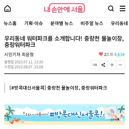
본
페
내
문
이
내
손
검
메
바
지
손
안
색
뉴
로
상
안
주
에
창
전
가
단
에
뉴스홈
기획·이슈
분야별 뉴스
비주얼 뉴스
우리동네
요
서
열
체
기
으
서
서
울
기
보
로
울
비
기
이
-
우리동네 워터파크를 소개합니다! 중랑천 물놀이장,
스
동
서
중랑워터파크
바
울
로
시
가
좋
시민기자 최윤정
2
조회
4,634
대
기
아
표
발행일
2023.07.11. 13:20
요
소
페
S
글
글
수정일
2023.08.07. 15:08
통
이
N
자
자
포
지
S
크
크
털
U
공
기
기
R
유
크
작
[#방콕대신서울콕] 중랑천 물놀이장, 중랑워터파크
L
하
게
게
복
기
변
변
사
경
경
하
하
기
기