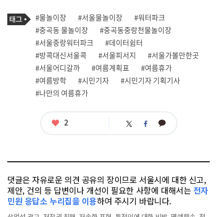
프
로
기
필
태
#물놀이장
#서울물놀이장
#워터파크
사
그
관
#중곡동 물놀이장
#중곡동중랑천물놀이장
련
#서울중랑워터파크
#데이터쉼터
태
그
#방콕대신서울콕
#서울피서지
#서울가볼만한곳
#서울어디갈까
#여름계획표
#여름휴가
#여름방학
#시민기자
#시민기자 기획기사
#나만의 여름휴가
좋
2
카
트
페
아
카
위
이
요
오
터
스
톡
북
댓글은 자유로운 의견 공유의 장이므로 서울시에 대한 신고,
제안, 건의 등 답변이나 개선이 필요한 사항에 대해서는
전자
민원 응답소 누리집을 이용
하여 주시기 바랍니다.
상업성 광고, 저작권 침해, 저속한 표현, 특정인에 대한 비방, 명예훼손, 정