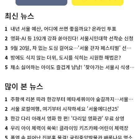
최신 뉴스
1
내년 서울 예산, 어디에 쓰면 좋을까요? 온라인 투표
2
영화·AI 등 192개 강좌 쏟아진다! 서울시민대학 선착순 신청
3
9월 20일, 차 없는 도심 걸어요…'서울 걷자 페스티벌' 선착순 5천명
4
밤에도 식지 않는 더위, 도시를 식히는 시원한 해법은?
5
채소 싫어하는 아이도 즐겁게 냠냠! '찾아가는 서울시 식생활 교육' 현장
많이 본 뉴스
1
주황색 리본 따라 한강부터 메타세쿼이아 숲길까지…서울둘레길 15코스
2
서울 로컬여행, 여기부터 시작하세요 '서울에디션25'
3
한강 다리 아래서 영화 한 편! '다리밑 영화관' 무료 상영
4
우리 아이 체력이 쑥쑥! 클라이밍 키즈카페·어린이 체력장
5
폭염 속 피어난 진분홍 물결! 국립중앙박물관 배롱나무 명소