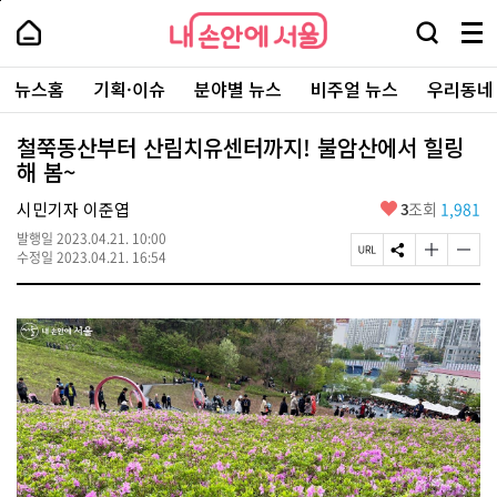
본
페
내
문
이
내
손
검
메
바
지
손
안
색
뉴
로
상
안
주
에
창
전
가
단
에
뉴스홈
기획·이슈
분야별 뉴스
비주얼 뉴스
우리동네
요
서
열
체
기
으
서
서
울
기
보
로
울
비
기
이
-
철쭉동산부터 산림치유센터까지! 불암산에서 힐링
스
동
서
해 봄~
바
울
로
시
가
좋
시민기자 이준엽
3
조회
1,981
대
기
아
표
발행일
2023.04.21. 10:00
요
소
페
S
글
글
수정일
2023.04.21. 16:54
통
이
N
자
자
포
지
S
크
크
털
U
공
기
기
R
유
크
작
L
하
게
게
복
기
변
변
사
경
경
하
하
기
기