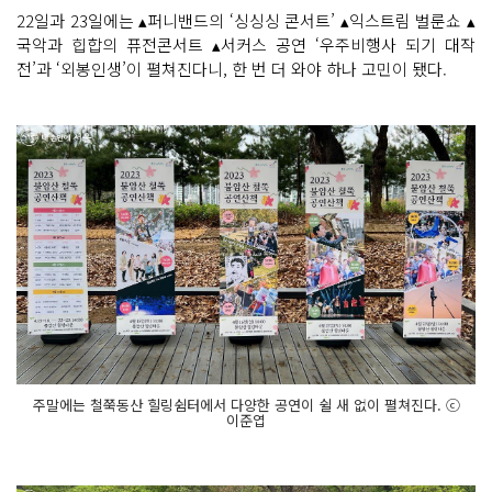
22일과 23일에는 ▴퍼니밴드의 ‘싱싱싱 콘서트’ ▴익스트림 벌룬쇼 ▴
국악과 힙합의 퓨전콘서트 ▴서커스 공연 ‘우주비행사 되기 대작
전’과 ‘외봉인생’이 펼쳐진다니, 한 번 더 와야 하나 고민이 됐다.
주말에는 철쭉동산 힐링쉼터에서 다양한 공연이 쉴 새 없이 펼쳐진다. ⓒ
이준엽