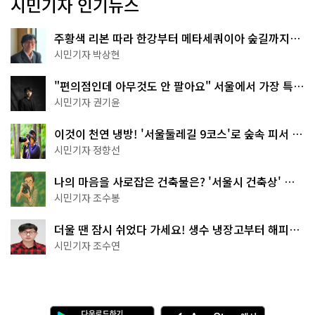
시민기자 인기뉴스
주황색 리본 따라 한강부터 메타세쿼이아 숲길까지…
서울둘레길 15코스
시민기자 박상현
"편의점인데 아무것도 안 팔아요" 서울에서 가장 특별
한 편의점의 정체
시민기자 권기윤
이것이 천연 냉방! '서울둘레길 9코스'로 숲속 피서 떠
나볼까
시민기자 정향선
나의 마음을 사로잡은 건축물은? '서울시 건축상' 수
상작 공개!
시민기자 조수봉
더울 땐 잠시 쉬었다 가세요! 생수 냉장고부터 해피소
·무더위쉼터까지
시민기자 조수연
다
A