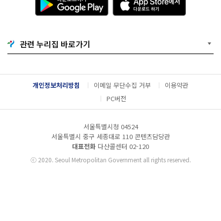
운
p
로
p
드
S
하
t
기
o
관련 누리집 바로가기
G
r
o
e
o
에
g
서
l
다
개인정보처리방침
이메일 무단수집 거부
이용약관
e
운
P
로
PC버전
l
드
a
하
y
기
서울특별시청 04524
서울특별시 중구 세종대로 110 콘텐츠담당관
대표전화
다산콜센터
02-120
ⓒ
2020. Seoul Metropolitan Government all rights reserved.