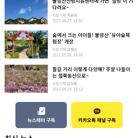
불암산산림치유센터에 가면 '힐링'이 기
다려요~
시민기자 최윤정
2021.08.27. 12:32
숲에서 크는 아이들! 불암산 '유아숲체
험장' 개장
시민기자 김재민
2021.05.28. 13:00
즐길 거리 이렇게 다양해? 주말 나들이
는 철쭉동산으로~
시민기자 김아름
2023.04.19. 13:12