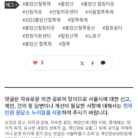
기
필
태
#불암산철쭉제
#불암산
#불암산 힐링타운
사
그
관
#산림치유
#산림치유센터
#서울철쭉축제
련
#2023불암산철쭉제
#철쭉축제
태
그
#불암산힐링타운
#불암산철쭉동산
#힐링쉼터
#정원지원센터
#힐링산책
#노원구
#불암산 철쭉제
#철쭉
좋
3
카
트
페
아
카
위
이
요
오
터
스
톡
북
댓글은 자유로운 의견 공유의 장이므로 서울시에 대한 신고,
제안, 건의 등 답변이나 개선이 필요한 사항에 대해서는
전자
민원 응답소 누리집을 이용
하여 주시기 바랍니다.
상업성 광고, 저작권 침해, 저속한 표현, 특정인에 대한 비방, 명예훼손, 정
치적 목적, 유사한 내용의 반복적 글, 개인정보 유출,그 밖에 공익을 저해하
거나 운영 취지에 맞지 않는 댓글은 서울특별시 조례 및 개인정보보호법에