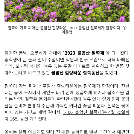
철쭉이 가득 피어난 불암산 힐링타운. 2023 불암산 철쭉제가 한창이다. ⓒ
이준엽
화창한 봄날, 오붓하게 아내와
‘2023 불암산 철쭉제’
에 다녀왔다.
중학생이 된 둘째 딸이 주말이면 학원과 친구 모임으로 더욱 바빠진
터라, 모처럼 아내와 여유 있는 주말 데이트를 계획하고 한 번쯤 찾
아가 보려고 벼르고 있던
불암산 힐링타운 철쭉동산
을 찾았다.
철쭉이 가득 피어난 불암산 힐링타운에는 철쭉제가 한창이다. 진달
래는 봄이 오자마자 새잎도 나기 전에 성급하게 피어나 봄소식을 알
리는 반면, 철쭉은 봄기운이 완연한 4월에 여유 있게 잎과 함께 꽃망
울을 준비해 분홍색 주근깨 가득한 커다란 꽃을 피운다. 철쭉은 꽃이
피어 있는 기간도 제법 길어서,
‘2023 불암산 철쭉제’는 4월 30일까
지
16일 동안 계속된다.
올해는 살짝 아쉽게도 얼마 전 내린 늦서리로 일부 구간에서 예년만