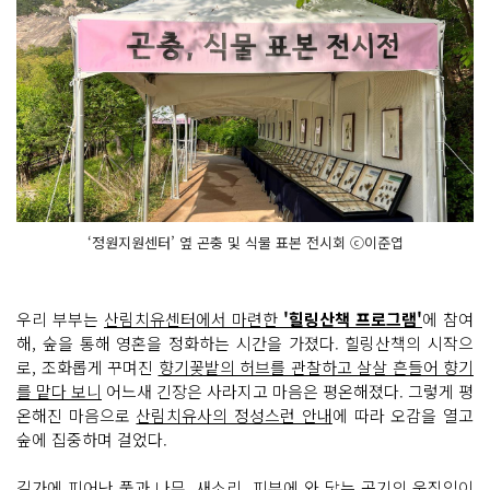
‘정원지원센터’ 옆 곤충 및 식물 표본 전시회 ⓒ이준엽
우리 부부는
산림치유센터에서 마련한
'힐링산책 프로그램'
에 참여
해, 숲을 통해 영혼을 정화하는 시간을 가졌다. 힐링산책의 시작으
로, 조화롭게 꾸며진
향기꽃밭의 허브를 관찰하고 살살 흔들어 향기
를 맡다 보니
어느새 긴장은 사라지고 마음은 평온해졌다. 그렇게 평
온해진 마음으로
산림치유사의 정성스런 안내
에 따라 오감을 열고
숲에 집중하며 걸었다.
길가에 피어난 풀과 나무, 새소리, 피부에 와 닿는 공기의 움직임이