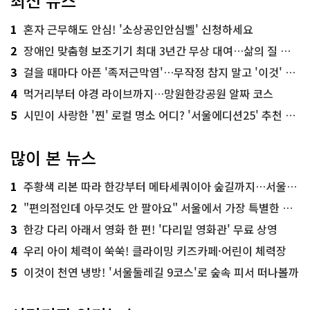
최신 뉴스
1
혼자 근무해도 안심! '소상공인안심벨' 신청하세요
2
장애인 맞춤형 보조기기 최대 3년간 무상 대여…삶의 질 높인다
3
걸을 때마다 아픈 '족저근막염'…무작정 참지 말고 '이것' 해보세요!
4
먹거리부터 야경 라이브까지…망원한강공원 알짜 코스
5
시민이 사랑한 '찐' 로컬 명소 어디? '서울에디션25' 추천 코스
많이 본 뉴스
1
주황색 리본 따라 한강부터 메타세쿼이아 숲길까지…서울둘레길 15코스
2
"편의점인데 아무것도 안 팔아요" 서울에서 가장 특별한 편의점의 정체
3
한강 다리 아래서 영화 한 편! '다리밑 영화관' 무료 상영
4
우리 아이 체력이 쑥쑥! 클라이밍 키즈카페·어린이 체력장
5
이것이 천연 냉방! '서울둘레길 9코스'로 숲속 피서 떠나볼까