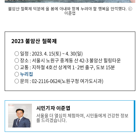
불암산 철쭉제 덕분에 올 봄에 아내와 함께 누려야 할 행복을 만끽했다. ⓒ
이준엽
2023 불암산 철쭉제
○ 일정 : 2023. 4. 15(토) ~ 4. 30(일)
○ 장소 : 서울시 노원구 중계동 산 42-3 불암산 힐링타운
○ 교통 : 지하철 4호선 상계역 1·2번 출구, 도보 15분
○
누리집
○ 문의 : 02-2116-0624(노원구청 여가도시과)
기
시민기자 이준엽
사
서울을 더 열심히 체험하여, 시민들에게 건강한 정보
작
를 드리겠습니다.
성
자
프
로