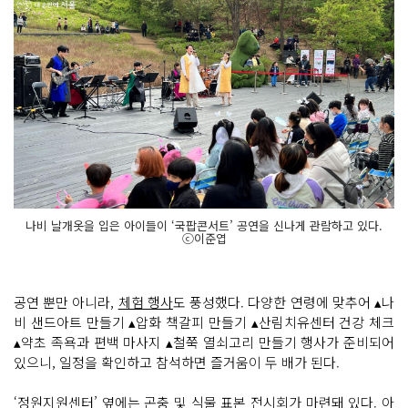
나비 날개옷을 입은 아이들이 ‘국팝콘서트’ 공연을 신나게 관람하고 있다.
ⓒ이준엽
공연 뿐만 아니라,
체험 행사
도 풍성했다. 다양한 연령에 맞추어 ▴나
비 샌드아트 만들기 ▴압화 책갈피 만들기 ▴산림치유센터 건강 체크
▴약초 족욕과 편백 마사지 ▴철쭉 열쇠고리 만들기 행사가 준비되어
있으니, 일정을 확인하고 참석하면 즐거움이 두 배가 된다.
‘정원지원센터’ 옆에는 곤충 및 식물 표본 전시회
가 마련돼 있다. 아