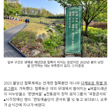
일부 구간은 냉해로 예년만큼 철쭉이 피지는 않았지만 2023년 봄의 낭만
을 만끽하는 데는 부족함이 없다. ⓒ이준엽
2023 불암산 철쭉제에는 만개한 철쭉뿐만 아니라
다채로운 특별 프
로그램
도 가득했다. 철쭉동산 야외 무대에서 벌어지는 ▴버블드래곤
의 비누방울쇼 ‘펀앤버블’ ▴전통음악 창작 음악그룹의 ‘국팝콘서트’
▴시각장애인 밴드 '한빛예술단의 콘서트'를 넋 놓고 보다보니, 오후
가 순식간에 지나가 버렸다.